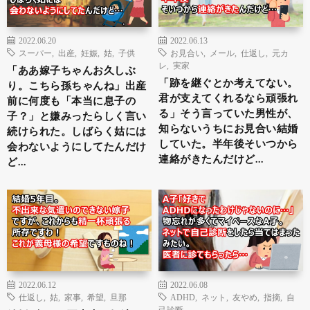
2022.06.20
2022.06.13
スーパー
,
出産
,
妊娠
,
姑
,
子供
お見合い
,
メール
,
仕返し
,
元カ
レ
,
実家
「ああ嫁子ちゃんお久しぶ
「跡を継ぐとか考えてない。
り。こちら孫ちゃんね」出産
君が支えてくれるなら頑張れ
前に何度も「本当に息子の
る」そう言っていた男性が、
子？」と嫌みったらしく言い
知らないうちにお見合い結婚
続けられた。しばらく姑には
していた。半年後そいつから
会わないようにしてたんだけ
連絡がきたんだけど…
ど…
2022.06.12
2022.06.08
仕返し
,
姑
,
家事
,
希望
,
旦那
ADHD
,
ネット
,
友やめ
,
指摘
,
自
己診断