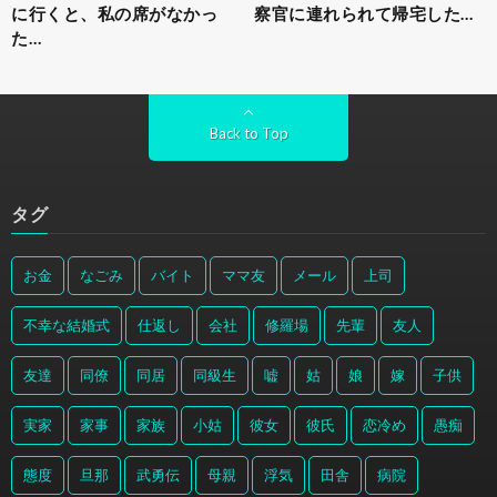
に行くと、私の席がなかっ
察官に連れられて帰宅した…
た…
Back to Top
タグ
お金
なごみ
バイト
ママ友
メール
上司
不幸な結婚式
仕返し
会社
修羅場
先輩
友人
友達
同僚
同居
同級生
嘘
姑
娘
嫁
子供
実家
家事
家族
小姑
彼女
彼氏
恋冷め
愚痴
態度
旦那
武勇伝
母親
浮気
田舎
病院