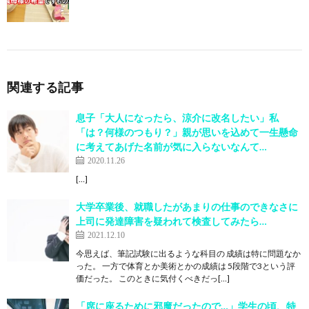
関連する記事
息子「大人になったら、涼介に改名したい」私
「は？何様のつもり？」親が思いを込めて一生懸命
に考えてあげた名前が気に入らないなんて…
2020.11.26
[…]
大学卒業後、就職したがあまりの仕事のできなさに
上司に発達障害を疑われて検査してみたら…
2021.12.10
今思えば、筆記試験に出るような科目の 成績は特に問題なか
った。 一方で体育とか美術とかの成績は 5段階で3という評
価だった。 このときに気付くべきだっ[…]
「席に座るために邪魔だったので…」学生の頃、特