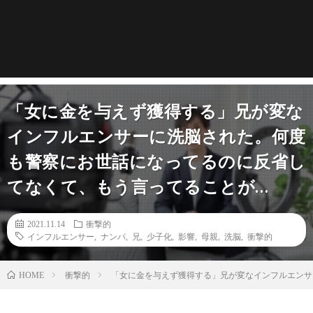
「女に金を与えず獲得する」兄が変な
インフルエンサーに洗脳された。何度
も警察にお世話になってるのに反省し
てなくて、もう言ってることが…
2021.11.14
衝撃的
インフルエンサー
,
ナンパ
,
兄
,
少子化
,
影響
,
母親
,
洗脳
,
衝撃的
衝撃的
「女に金を与えず獲得する」兄が変なインフルエンサ
HOME