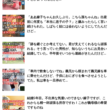
【パリピ孔明】アニオリ場面も高評価「パリピ」続編への期待が高...
(6/22)
【画像】テイルズで一番マ〇コ舐めまわしたい女の子ｗｗｗｗｗ
「ああ嫁子ちゃんお久しぶり。こちら孫ちゃんね」出産
(6/22)
前に何度も「本当に息子の子？」と嫌みったらしく言い
続けられた。しばらく姑には会わないようにしてたんだ
Powered by livedoor 相互RSS
けど…
「跡を継ぐとか考えてない。君が支えてくれるなら頑張
れる」そう言っていた男性が、知らないうちにお見合い
結婚していた。半年後そいつから連絡がきたんだけど…
「車内で飲食しないでね」義兄から頼まれて義兄嫁を車
に乗せたんだけど、子供におにぎりを食べさせようとし
てた。私は車を一旦停めて…
結婚5年目。不出来な気遣いのできない嫁子ですが、こ
れからも精一杯頑張る所存ですわ！これが義母様の希望
ですものね