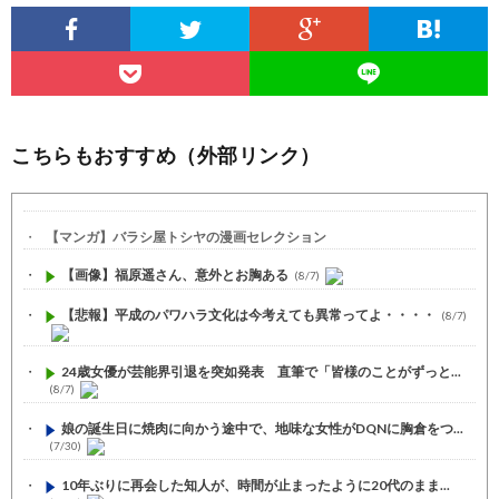
こちらもおすすめ（外部リンク）
【マンガ】バラシ屋トシヤの漫画セレクション
【画像】福原遥さん、意外とお胸ある
(8/7)
【悲報】平成のパワハラ文化は今考えても異常ってよ・・・・
(8/7)
24歳女優が芸能界引退を突如発表 直筆で「皆様のことがずっと...
(8/7)
娘の誕生日に焼肉に向かう途中で、地味な女性がDQNに胸倉をつ...
(7/30)
10年ぶりに再会した知人が、時間が止まったように20代のまま...