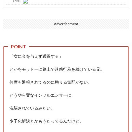
(7/30)
七ツ森りり ご令嬢と召使いの禁断の恋…1日だけ許された夫婦と...
(7/30)
Advertisement
娘の誕生日に焼肉に向かう途中で、地味な女性がDQNに胸倉をつ...
(7/30)
すまん熊本やがコンビニに食品も水もない
(7/30)
いきなり円高
(7/30)
「女に金を与えず獲得する」
【セール】Apple Apple Watch、iPhoneや...
(7/30)
とかをモットーに路上で迷惑行為を続けている兄。
人体の中身が左右非対称なのは繊毛が回転運動をして左側に流れが...
(7/30)
何度も通報されてるのに懲りる気配がない。
可愛い彼女が部屋に入ってきた。もしかしてニンジャ？→スタイリ...
(7/30)
どうやら変なインフルエンサーに
Powered by livedoor 相互RSS
洗脳されているみたい。
少子化解決とかもうたってるんだけど、