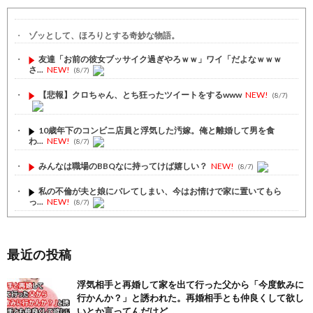
ゾッとして、ほろりとする奇妙な物語。
友達「お前の彼女ブッサイク過ぎやろｗｗ」ワイ「だよなｗｗｗ
さ...
NEW!
(8/7)
【悲報】クロちゃん、とち狂ったツイートをするwww
NEW!
(8/7)
10歳年下のコンビニ店員と浮気した汚嫁。俺と離婚して男を食
わ...
NEW!
(8/7)
みんなは職場のBBQなに持ってけば嬉しい？
NEW!
(8/7)
私の不倫が夫と娘にバレてしまい、今はお情けで家に置いてもら
っ...
NEW!
(8/7)
間男が嫁と一緒に「お願いします離婚してください。出来るだけ
の...
NEW!
(8/7)
最近の投稿
【注目】熊本地震、28人死亡（30日午前6:30時点）
(7/30)
浮気相手と再婚して家を出て行った父から「今度飲みに
舌を絡ませて、唾液交換して── ちゅっちゅしながらの濃厚エッ...
行かんか？」と誘われた。再婚相手とも仲良くして欲し
(7/30)
いとか言ってんだけど…