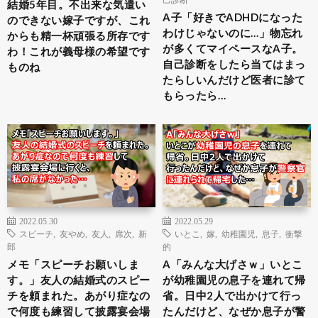
結婚5年目。不出来な気遣い
A子「好きでADHDになった
のできない嫁子ですが、これ
わけじゃないのに…」物忘れ
からも精一杯頑張る所存です
が多くてマイペースなA子。
わ！これが義母様の希望です
自己診断をしたら当てはまっ
ものね
たらしいんだけど医者に診て
もらったら…
2022.05.30
2022.05.29
スピーチ
,
友やめ
,
友人
,
席次
,
新
いとこ
,
嫁
,
幼稚園児
,
息子
,
衝撃
郎
的
メモ「スピーチお願いしま
A「みんな大げさｗ」いとこ
す。」友人の結婚式のスピー
が幼稚園児の息子を連れて帰
チを頼まれた。あがり症なの
省。日中2人で出かけて行っ
で何度も練習して披露宴会場
たんだけど、なぜか息子が警