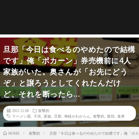
旦那「今日は食べるのやめたので結構
です」俺「ポカーン」券売機前に4人
家族がいた。奥さんが「お先にどう
ぞ」と譲ろうとしてくれたんだけ
ど、それを断ったら…
2021.12.08
衝撃的
ラーメン屋
,
子供
,
家族
,
旦那
,
神経がわからん
,
衝撃的
,
親切
,
食券
衝撃的
旦那「今日は食べるのやめたので結構です」俺「ポカ
HOME