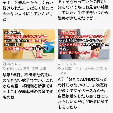
る」そう言っていた男性が、
子？」と嫌みったらしく言い
知らないうちにお見合い結婚
続けられた。しばらく姑には
していた。半年後そいつから
会わないようにしてたんだけ
連絡がきたんだけど…
ど…
2022.06.12
2022.06.08
仕返し
,
姑
,
家事
,
希望
,
旦那
ADHD
,
ネット
,
友やめ
,
指摘
,
自
己診断
結婚5年目。不出来な気遣い
A子「好きでADHDになった
のできない嫁子ですが、これ
わけじゃないのに…」物忘れ
からも精一杯頑張る所存です
が多くてマイペースなA子。
わ！これが義母様の希望です
自己診断をしたら当てはまっ
ものね
たらしいんだけど医者に診て
もらったら…