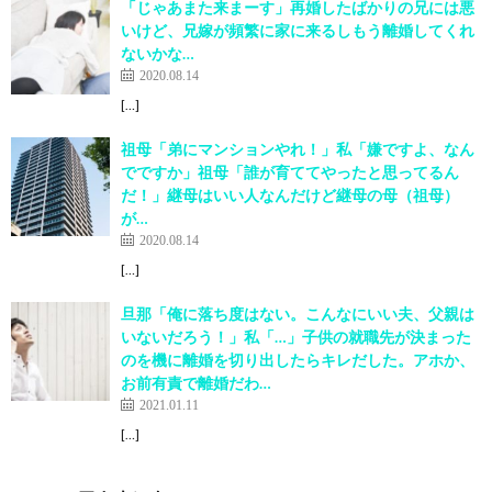
「じゃあまた来まーす」再婚したばかりの兄には悪
いけど、兄嫁が頻繁に家に来るしもう離婚してくれ
ないかな…
2020.08.14
[…]
祖母「弟にマンションやれ！」私「嫌ですよ、なん
でですか」祖母「誰が育ててやったと思ってるん
だ！」継母はいい人なんだけど継母の母（祖母）
が…
2020.08.14
[…]
旦那「俺に落ち度はない。こんなにいい夫、父親は
いないだろう！」私「…」子供の就職先が決まった
のを機に離婚を切り出したらキレだした。アホか、
お前有責で離婚だわ…
2021.01.11
[…]