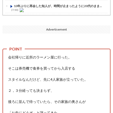
10年ぶりに再会した知人が、時間が止まったように20代のまま...
(7/30)
七ツ森りり ご令嬢と召使いの禁断の恋…1日だけ許された夫婦と...
(7/30)
Advertisement
娘の誕生日に焼肉に向かう途中で、地味な女性がDQNに胸倉をつ...
(7/30)
すまん熊本やがコンビニに食品も水もない
(7/30)
いきなり円高
(7/30)
会社帰りに近所のラーメン屋に行った。
【セール】Apple Apple Watch、iPhoneや...
(7/30)
そこは券売機で食券を買ってから入店する
人体の中身が左右非対称なのは繊毛が回転運動をして左側に流れが...
(7/30)
スタイルなんだけど、先に4人家族が立っていた。
可愛い彼女が部屋に入ってきた。もしかしてニンジャ？→スタイリ...
(7/30)
２，３分経っても決まらず、
Powered by livedoor 相互RSS
後ろに並んで待っていたら、その家族の奥さんが
「お先にどうぞ」と譲ってきた。