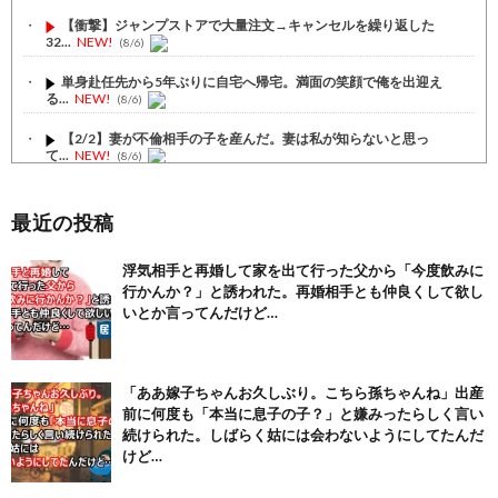
【衝撃】ジャンプストアで大量注文→キャンセルを繰り返した
32...
NEW!
(8/6)
単身赴任先から5年ぶりに自宅へ帰宅。満面の笑顔で俺を出迎え
る...
NEW!
(8/6)
【2/2】妻が不倫相手の子を産んだ。妻は私が知らないと思っ
て...
NEW!
(8/6)
【1/2】妻が不倫相手の子を産んだ。妻は私が知らないと思っ
て...
NEW!
(8/6)
最近の投稿
【注目】熊本地震、28人死亡（30日午前6:30時点）
(7/30)
浮気相手と再婚して家を出て行った父から「今度飲みに
行かんか？」と誘われた。再婚相手とも仲良くして欲し
舌を絡ませて、唾液交換して── ちゅっちゅしながらの濃厚エッ...
(7/30)
いとか言ってんだけど…
【パリピ孔明】アニオリ場面も高評価「パリピ」続編への期待が高...
(6/22)
「ああ嫁子ちゃんお久しぶり。こちら孫ちゃんね」出産
【画像】テイルズで一番マ〇コ舐めまわしたい女の子ｗｗｗｗｗ
前に何度も「本当に息子の子？」と嫌みったらしく言い
(6/22)
続けられた。しばらく姑には会わないようにしてたんだ
Powered by livedoor 相互RSS
けど…