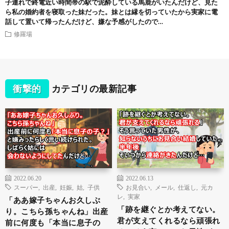
子連れで終電近い時間帯の駅で泥酔している馬鹿がいたんだけど、見た
ら私の婚約者を寝取った妹だった。妹とは縁を切っていたから実家に電
話して置いて帰ったんだけど、嫌な予感がしたので…
修羅場
衝撃的
カテゴリの最新記事
2022.06.20
2022.06.13
スーパー
,
出産
,
妊娠
,
姑
,
子供
お見合い
,
メール
,
仕返し
,
元カ
レ
,
実家
「ああ嫁子ちゃんお久しぶ
「跡を継ぐとか考えてない。
り。こちら孫ちゃんね」出産
君が支えてくれるなら頑張れ
前に何度も「本当に息子の