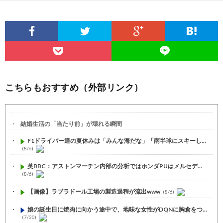
こちらもおすすめ（外部リンク）
結婚生活の「当たり前」が壊れる瞬間
F1ドライバー達の夏休みは「みんな海だな」「南半球にスキーし...
(8/6)
英BBC：アストンマーチン内部の分析ではホンダPUはメルセデ...
(8/6)
【画像】ラブラドール工場の製造過程が流出www
(8/6)
娘の誕生日に焼肉に向かう途中で、地味な女性がDQNに胸倉をつ...
(7/30)