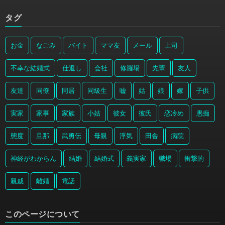
タグ
お金
なごみ
バイト
ママ友
メール
上司
不幸な結婚式
仕返し
会社
修羅場
先輩
友人
友達
同僚
同居
同級生
嘘
姑
娘
嫁
子供
実家
家事
家族
小姑
彼女
彼氏
恋冷め
愚痴
態度
旦那
武勇伝
母親
浮気
田舎
病院
神経がわからん
結婚
結婚式
義実家
職場
衝撃的
親戚
離婚
電話
このページについて