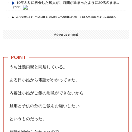
10年ぶりに再会した知人が、時間が止まったように20代のまま...
(7/30)
七ツ森りり ご令嬢と召使いの禁断の恋…1日だけ許された夫婦と...
(7/30)
娘の誕生日に焼肉に向かう途中で、地味な女性がDQNに胸倉をつ...
Advertisement
(7/30)
すまん熊本やがコンビニに食品も水もない
(7/30)
いきなり円高
(7/30)
うちは義両親と同居している。
【セール】Apple Apple Watch、iPhoneや...
(7/30)
人体の中身が左右非対称なのは繊毛が回転運動をして左側に流れが...
ある日小姑から電話がかかってきた。
(7/30)
内容は小姑がご飯の用意ができないから
可愛い彼女が部屋に入ってきた。もしかしてニンジャ？→スタイリ...
(7/30)
旦那と子供の分のご飯をお願いしたい
Powered by livedoor 相互RSS
というものだった。
意味が分からなかったので、