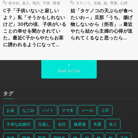
友やめ
,
友人
,
地元
,
子供
,
帰省
タケノコ
,
主婦
,
姑
,
専業
,
心得
C子「子供いないと寂しい
姑「タケノコの天ぷらが食べ
よ？」私「そうかもしれない
たいわ～」旦那「うち、揚げ
けど」30代の頃、子供がいる
物しないから（拒否」→最近
ことの幸せを聞かされてい
やたら姑から主婦の心得が送
た。最近C子からやたらお茶
られてくるなと思ったら…
に誘われるようになって…
Back to Top
タグ
お金
なごみ
バイト
ママ友
メール
上司
不幸な結婚式
仕返し
会社
修羅場
先輩
友人