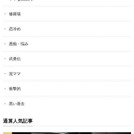
修羅場
恋冷め
愚痴・悩み
武勇伝
泥ママ
衝撃的
黒い過去
通算人気記事