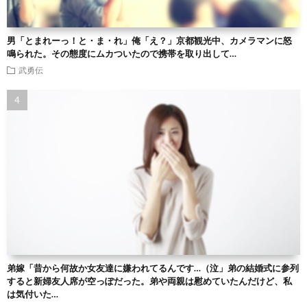
男「とまれーっ！と・ま・れ」俺「え？」京都観光中、カメラマンに怒
鳴られた。その態度にムカついたので携帯を取り出して…
武勇伝
弟嫁「昔から何故か女友達に嫌われてるんです…（泣」弟の結婚式に参列
すると新婦友人席が空っぽだった。弟や両親は慰めていたんだけど、私
は気付いた…