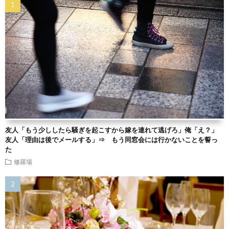
友人「もう少ししたら騒ぎを起こすから嫁を連れて逃げろ」俺「え？」
友人「理由は後でメールする」⇒ もう同窓会には行かないことを誓っ
た
修羅場