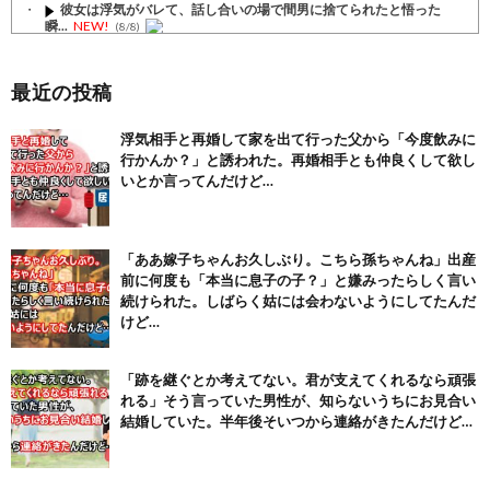
彼女は浮気がバレて、話し合いの場で間男に捨てられたと悟った
瞬...
NEW!
(8/8)
彼女と食事に行ったら左薬指に指輪... 観察してたら後ろに手...
NEW!
(8/8)
最近の投稿
【注目】熊本地震、28人死亡（30日午前6:30時点）
(7/30)
浮気相手と再婚して家を出て行った父から「今度飲みに
行かんか？」と誘われた。再婚相手とも仲良くして欲し
舌を絡ませて、唾液交換して── ちゅっちゅしながらの濃厚エッ...
(7/30)
いとか言ってんだけど…
【パリピ孔明】アニオリ場面も高評価「パリピ」続編への期待が高...
(6/22)
「ああ嫁子ちゃんお久しぶり。こちら孫ちゃんね」出産
【画像】テイルズで一番マ〇コ舐めまわしたい女の子ｗｗｗｗｗ
前に何度も「本当に息子の子？」と嫌みったらしく言い
(6/22)
続けられた。しばらく姑には会わないようにしてたんだ
Powered by livedoor 相互RSS
けど…
「跡を継ぐとか考えてない。君が支えてくれるなら頑張
れる」そう言っていた男性が、知らないうちにお見合い
結婚していた。半年後そいつから連絡がきたんだけど…