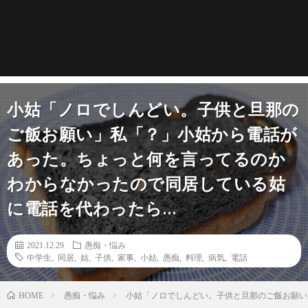
小姑「ノロでしんどい。子供と旦那の
ご飯お願い」私「？」小姑から電話が
あった。ちょっと何を言ってるのか
わからなかったので同居している姑
に電話を代わったら…
2021.12.29
愚痴・悩み
中学生
,
同居
,
姑
,
子供
,
家事
,
小姑
,
愚痴
,
料理
,
病気
,
電話
愚痴・悩み
小姑「ノロでしんどい。子供と旦那のご飯お願い
HOME