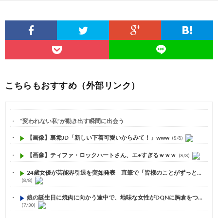
こちらもおすすめ（外部リンク）
“変われない私”が動き出す瞬間に出会う
【画像】裏垢JD「新しい下着可愛いからみて！」www
(8/8)
【画像】ティファ・ロックハートさん、エ●すぎるｗｗｗ
(8/8)
24歳女優が芸能界引退を突如発表 直筆で「皆様のことがずっと...
(8/8)
娘の誕生日に焼肉に向かう途中で、地味な女性がDQNに胸倉をつ...
(7/30)