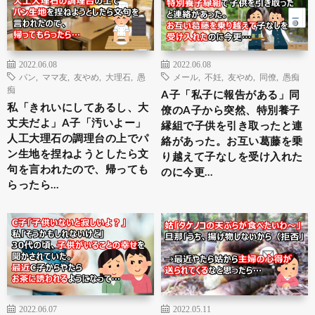
2022.06.08
2022.06.08
パン
,
ママ友
,
友やめ
,
大理石
,
愚
メール
,
不妊
,
友やめ
,
同僚
,
愚痴
痴
A子「私子に報告がある」同
私「きれいにしてあるし、大
僚のA子から突然、特別養子
丈夫だよ」A子「汚いよー」
縁組で子供を引き取ったと連
人工大理石の調理台の上でパ
絡があった。お互い葛藤を乗
ン生地を捏ねようとしたら文
り越えて子なしを受け入れた
句を言われたので、帰っても
のに今更…
らったら…
2022.06.07
2022.05.11