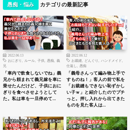
愚痴・悩み
カテゴリの最新記事
2022.06.13
2022.06.12
おにぎり
,
ルール
,
子供
,
愚痴
,
義
お裁縫
,
どんぐり
,
ハンドメイド
,
兄
仕返し
,
愚痴
「車内で飲食しないでね」義
「義母さんって編み物上手で
兄から頼まれて義兄嫁を車に
すものね！」客人の前で私を
乗せたんだけど、子供におに
「お裁縫もできない恥ずかし
ぎりを食べさせようとして
い子ｗ」と紹介したのでプチ
た。私は車を一旦停めて…
っと。押し入れから出てきた
ものを見た客人は…