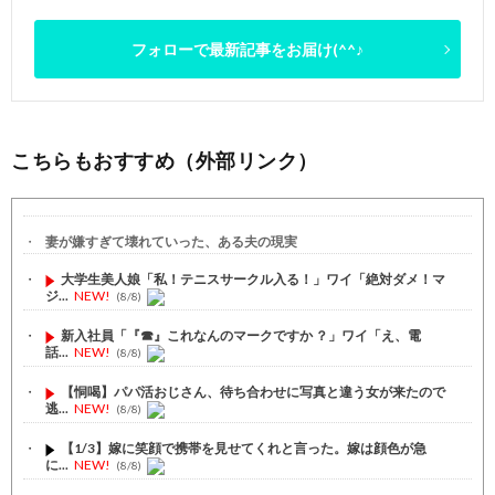
フォローで最新記事をお届け(^^♪
こちらもおすすめ（外部リンク）
妻が嫌すぎて壊れていった、ある夫の現実
大学生美人娘「私！テニスサークル入る！」ワイ「絶対ダメ！マ
ジ...
NEW!
(8/8)
新入社員「『☎︎』これなんのマークですか ？」ワイ「え、電
話...
NEW!
(8/8)
【恫喝】パパ活おじさん、待ち合わせに写真と違う女が来たので
逃...
NEW!
(8/8)
【1/3】嫁に笑顔で携帯を見せてくれと言った。嫁は顔色が急
に...
NEW!
(8/8)