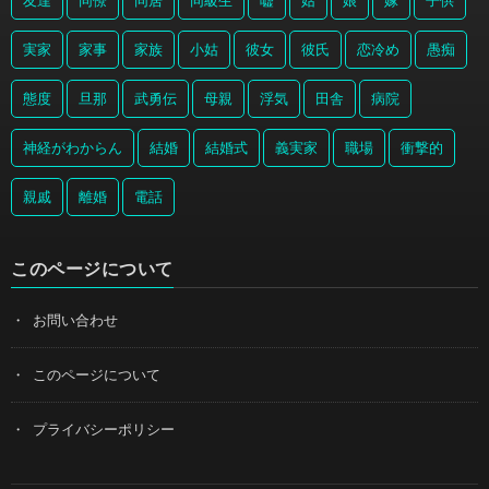
友達
同僚
同居
同級生
嘘
姑
娘
嫁
子供
実家
家事
家族
小姑
彼女
彼氏
恋冷め
愚痴
態度
旦那
武勇伝
母親
浮気
田舎
病院
神経がわからん
結婚
結婚式
義実家
職場
衝撃的
親戚
離婚
電話
このページについて
お問い合わせ
このページについて
プライバシーポリシー