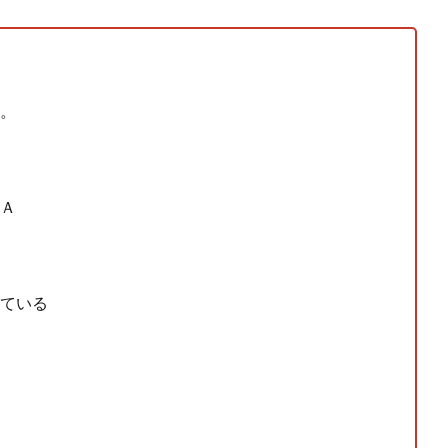
側に流れが...
(7/30)
→スタイリ...
(7/30)
。
Ａ
ている