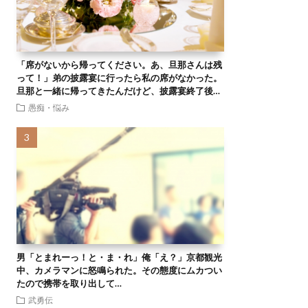
「席がないから帰ってください。あ、旦那さんは残
って！」弟の披露宴に行ったら私の席がなかった。
旦那と一緒に帰ってきたんだけど、披露宴終了後…
愚痴・悩み
男「とまれーっ！と・ま・れ」俺「え？」京都観光
中、カメラマンに怒鳴られた。その態度にムカつい
たので携帯を取り出して…
武勇伝