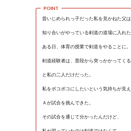
人体の中身が左右非対称なのは繊毛が回転運動をして左
昔いじめられっ子だった私を見かねた父は
可愛い彼女が部屋に入ってきた。もしかしてニンジャ？
Powered by livedoor 相互RSS
知り合いがやっている剣道の道場に入れた
ある日、体育の授業で剣道をやることに。
剣道経験者は、普段から突っかかってくる
と私の二人だけだった。
私をボコボコにしたいという気持ちが見え
Ａが試合を挑んできた。
その試合を通じて分かったんだけど、
私が習っていたのは剣道ではなくて…