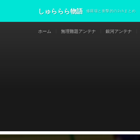
しゅららら物語
修羅場と衝撃的の2chまとめ
ホーム
無理難題アンテナ
銀河アンテナ