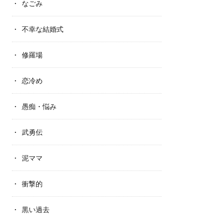
なごみ
不幸な結婚式
修羅場
恋冷め
愚痴・悩み
武勇伝
泥ママ
衝撃的
黒い過去