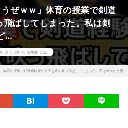
おうぜｗｗ」体育の授業で剣道
っ飛ばしてしまった。私は剣
ど…
業
,
男子
,
習い事
,
衝撃的
,
試合
ｗ」体育の授業で剣道経験者の男子を軽く吹っ飛ばしてしまった。私は剣道だと思っ