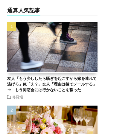
通算人気記事
友人「もう少ししたら騒ぎを起こすから嫁を連れて
逃げろ」俺「え？」友人「理由は後でメールする」
⇒ もう同窓会には行かないことを誓った
修羅場