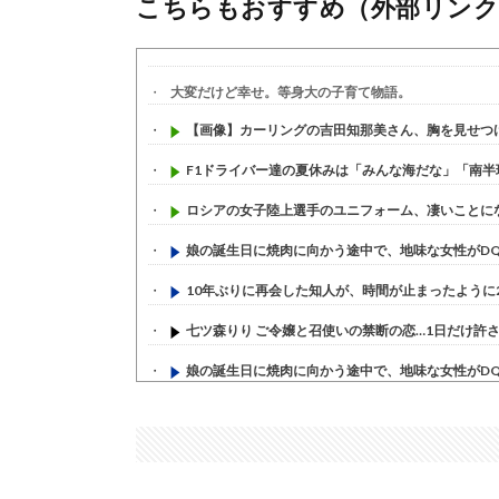
こちらもおすすめ（外部リンク
大変だけど幸せ。等身大の子育て物語。
【画像】カーリングの吉田知那美さん、胸を見せつ
F1ドライバー達の夏休みは「みんな海だな」「南半球
ロシアの女子陸上選手のユニフォーム、凄いことになる
娘の誕生日に焼肉に向かう途中で、地味な女性がDQN
10年ぶりに再会した知人が、時間が止まったように20
七ツ森りり ご令嬢と召使いの禁断の恋…1日だけ許され
娘の誕生日に焼肉に向かう途中で、地味な女性がDQN
すまん熊本やがコンビニに食品も水もない
(7/30)
いきなり円高
(7/30)
【セール】Apple Apple Watch、iPhoneや...
(7/30)