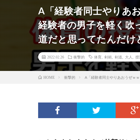
A「経験者同士やりあ
経験者の男子を軽く吹
道だと思ってたんだけ
2022.02.26
衝撃的
体育
,
剣術
,
剣道
,
大人
,
授
衝撃的
A「経験者同士やりあおうぜｗ
HOME