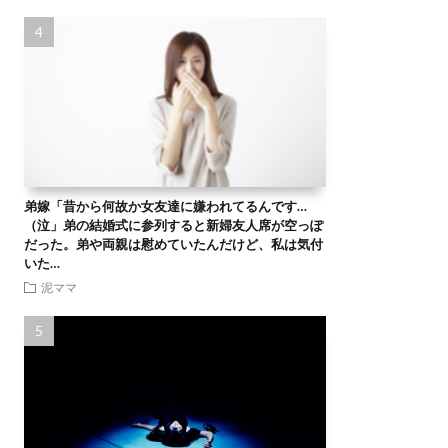
弟嫁「昔から何故か女友達に嫌われてるんです…
（泣」弟の結婚式に参列すると新婦友人席が空っぽ
だった。弟や両親は慰めていたんだけど、私は気付
いた…
泥ママ