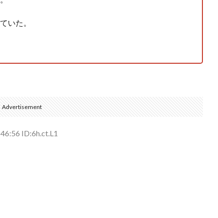
ていた。
Advertisement
6:56 ID:6h.ct.L1