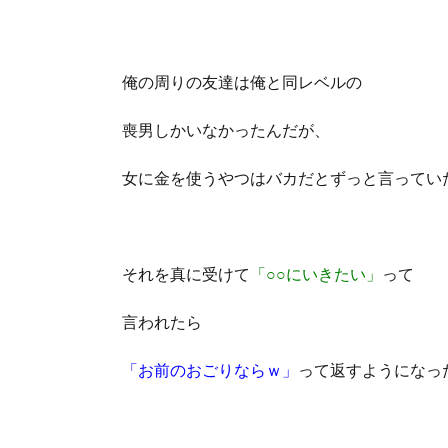
俺の周りの友達は俺と同レベルの
喪男しかいなかったんだが、
女に金を使うやつはバカだとずっと言ってい
それを真に受けて
「○○にいきたい」
って
言われたら
「お前のおごりならｗ」
って返すようになっ