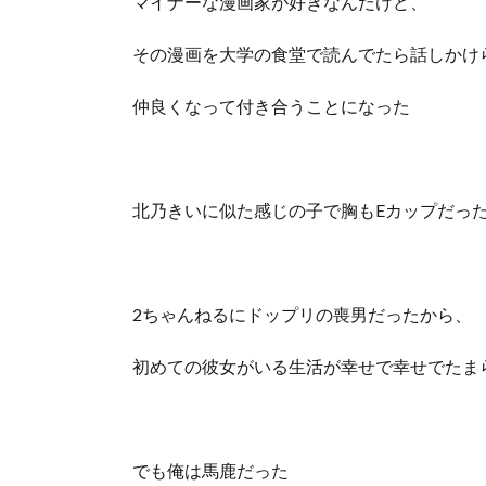
マイナーな漫画家が好きなんだけど、
その漫画を大学の食堂で読んでたら話しかけ
仲良くなって付き合うことになった
北乃きいに似た感じの子で胸もEカップだっ
2ちゃんねるにドップリの喪男だったから、
初めての彼女がいる生活が幸せで幸せでたま
でも俺は馬鹿だった