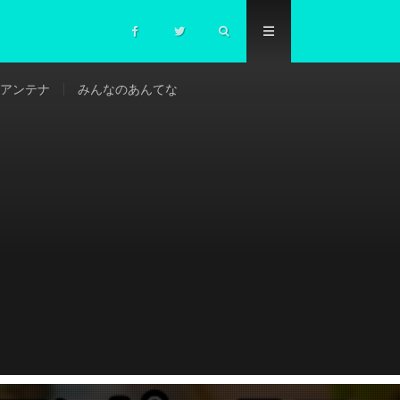
アンテナ
みんなのあんてな