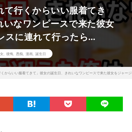
れて行くからいい服着てき
れいなワンピースで来た彼女
レスに連れて行ったら…
女
,
後悔
,
愚痴
,
漫画
,
誕生日
行くからいい服着てきて」彼女の誕生日、きれいなワンピースで来た彼女をジャージ