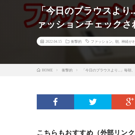
「今日のブラウスより
ァッションチェックさ
2022.04.15
衝撃的
ファッション
,
朝
,
神経が
衝撃的
「今日のブラウスより…」毎朝
HOME
こちらもおすすめ（外部リンク