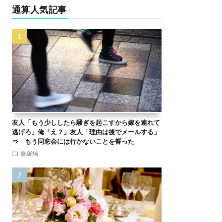
通算人気記事
友人「もう少ししたら騒ぎを起こすから嫁を連れて
逃げろ」俺「え？」友人「理由は後でメールする」
⇒ もう同窓会には行かないことを誓った
修羅場