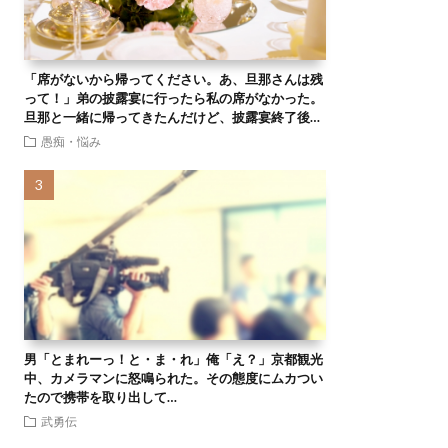
「席がないから帰ってください。あ、旦那さんは残
って！」弟の披露宴に行ったら私の席がなかった。
旦那と一緒に帰ってきたんだけど、披露宴終了後…
愚痴・悩み
男「とまれーっ！と・ま・れ」俺「え？」京都観光
中、カメラマンに怒鳴られた。その態度にムカつい
たので携帯を取り出して…
武勇伝