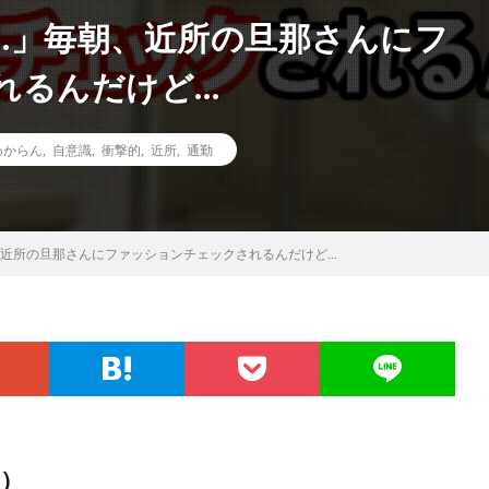
…」毎朝、近所の旦那さんにフ
れるんだけど…
わからん
,
自意識
,
衝撃的
,
近所
,
通勤
、近所の旦那さんにファッションチェックされるんだけど…
）