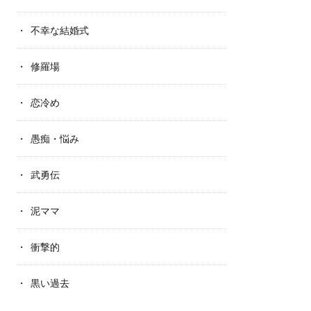
不幸な結婚式
修羅場
恋冷め
愚痴・悩み
武勇伝
泥ママ
衝撃的
黒い過去