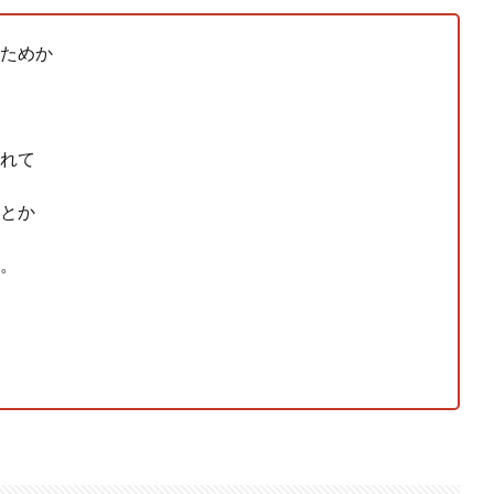
側に流れが...
(7/30)
ためか
→スタイリ...
(7/30)
れて
とか
。