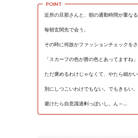
人体の中身が左右非対称なのは繊毛が回転運動をして左
近所の旦那さんと、朝の通勤時間が重なる
可愛い彼女が部屋に入ってきた。もしかしてニンジャ？
Powered by livedoor 相互RSS
毎朝玄関先で会う。
その時に何故かファッションチェックをさ
「スカーフの色が唇の色とあってますね」
ただ褒めるわけじゃなくて、やたら細かい
別にしつこいわけでもない。でもきもい。
避けたら自意識過剰っぽいし。ん～…