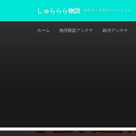
しゅららら物語
修羅場と衝撃的の2chまとめ
ホーム
無理難題アンテナ
銀河アンテナ