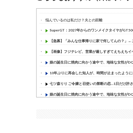
悩んでいるのは私だけ？夫との距離
SuperGT：2027年からのワンメイクタイヤがGT500.
【急募】「みんな仕事帰りに家で何してんの？」←
【画像】フジテレビ、営業が厳しすぎてえちえちイベン
娘の誕生日に焼肉に向かう途中で、地味な女性がDQN
10年ぶりに再会した知人が、時間が止まったように20
七ツ森りり ご令嬢と召使いの禁断の恋…1日だけ許され
娘の誕生日に焼肉に向かう途中で、地味な女性がDQN
すまん熊本やがコンビニに食品も水もない
(7/30)
いきなり円高
(7/30)
【セール】Apple Apple Watch、iPhoneや...
(7/30)