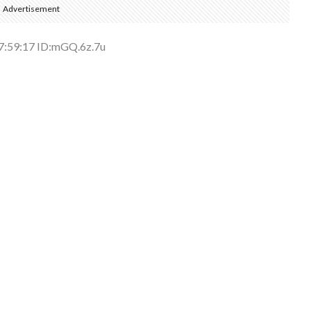
Advertisement
:59:17 ID:mGQ.6z.7u