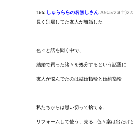
人体の中身が左右非対称なのは繊毛が回転運動をして左
186:
しゅらららの名無しさん
20/05/23(土)22:
可愛い彼女が部屋に入ってきた。もしかしてニンジャ？
長く別居してた友人が離婚した
Powered by livedoor 相互RSS
色々と話を聞く中で、
結婚で買った諸々を処分するという話題に
友人が悩んでたのは結婚指輪と婚約指輪
私たちからは思い切って捨てる、
リフォームして使う、売る…色々案は出たけ