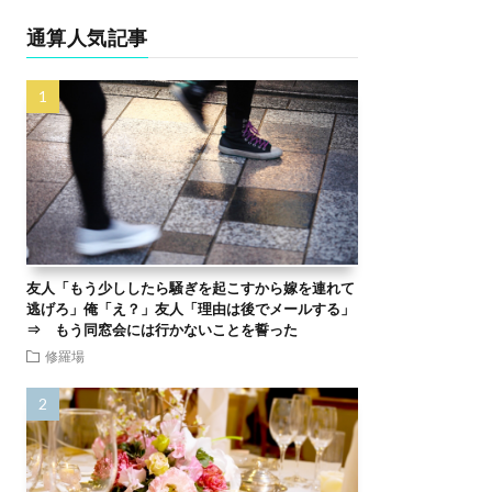
通算人気記事
友人「もう少ししたら騒ぎを起こすから嫁を連れて
逃げろ」俺「え？」友人「理由は後でメールする」
⇒ もう同窓会には行かないことを誓った
修羅場