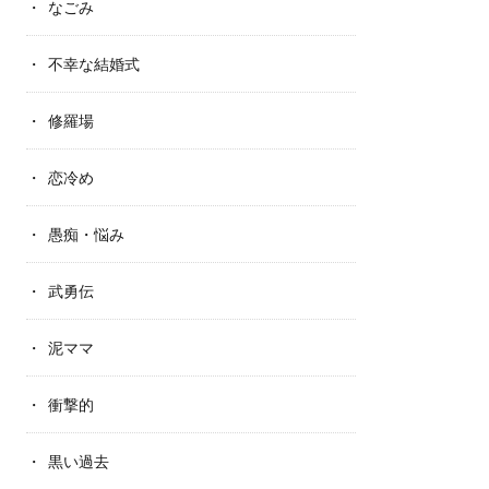
なごみ
不幸な結婚式
修羅場
恋冷め
愚痴・悩み
武勇伝
泥ママ
衝撃的
黒い過去