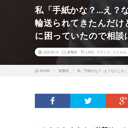
私「手紙かな？…え？
輪送られてきたんだけ
に困っていたので相談
2020.06.16
衝撃的
LINE
,
ブランド
,
メンタル
衝撃的
私「手紙かな？…え？なにこれ」
HOME