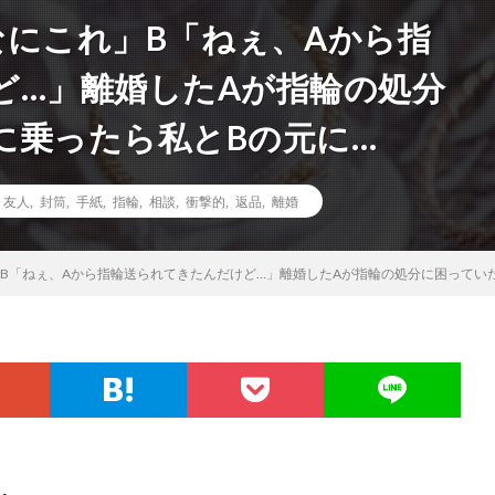
なにこれ」B「ねぇ、Aから指
ど…」離婚したAが指輪の処分
に乗ったら私とBの元に…
,
友人
,
封筒
,
手紙
,
指輪
,
相談
,
衝撃的
,
返品
,
離婚
B「ねぇ、Aから指輪送られてきたんだけど…」離婚したAが指輪の処分に困ってい