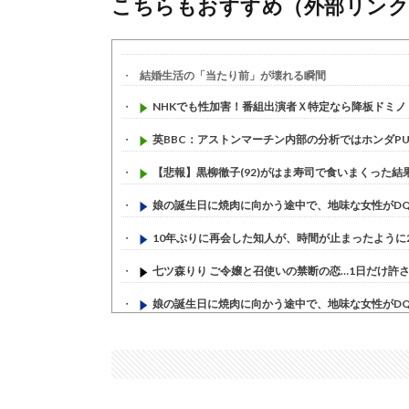
こちらもおすすめ（外部リンク
結婚生活の「当たり前」が壊れる瞬間
NHKでも性加害！番組出演者Ｘ特定なら降板ドミノ 
英BBC：アストンマーチン内部の分析ではホンダPUは
【悲報】黒柳徹子(92)がはま寿司で食いまくった結果ｗ
娘の誕生日に焼肉に向かう途中で、地味な女性がDQN
10年ぶりに再会した知人が、時間が止まったように20
七ツ森りり ご令嬢と召使いの禁断の恋…1日だけ許され
娘の誕生日に焼肉に向かう途中で、地味な女性がDQN
すまん熊本やがコンビニに食品も水もない
(7/30)
いきなり円高
(7/30)
【セール】Apple Apple Watch、iPhoneや...
(7/30)