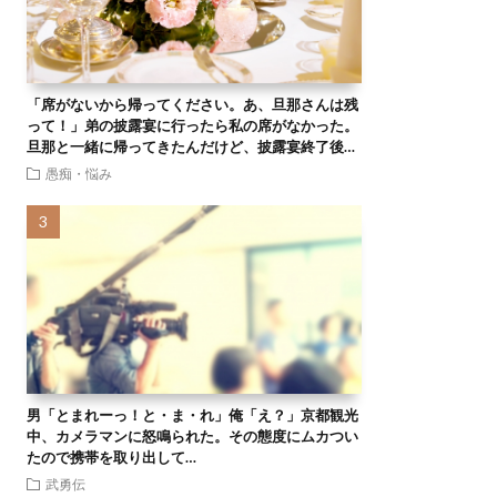
「席がないから帰ってください。あ、旦那さんは残
って！」弟の披露宴に行ったら私の席がなかった。
旦那と一緒に帰ってきたんだけど、披露宴終了後…
愚痴・悩み
男「とまれーっ！と・ま・れ」俺「え？」京都観光
中、カメラマンに怒鳴られた。その態度にムカつい
たので携帯を取り出して…
武勇伝