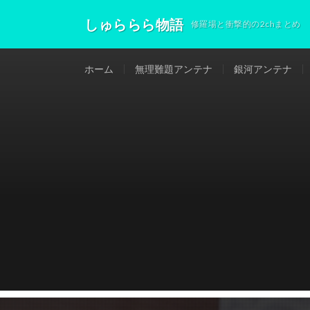
しゅららら物語
修羅場と衝撃的の2chまとめ
ホーム
無理難題アンテナ
銀河アンテナ