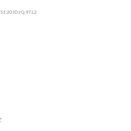
側に流れが...
(7/30)
51:20 ID:rQ.97.L2
→スタイリ...
(7/30)
ど