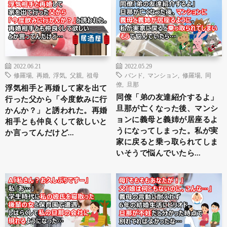
2022.06.21
2022.05.29
修羅場
,
再婚
,
浮気
,
父親
,
祖母
バンド
,
マンション
,
修羅場
,
同
僚
,
旦那
浮気相手と再婚して家を出て
同僚「弟の友達紹介するよ」
行った父から「今度飲みに行
旦那が亡くなった後、マンシ
かんか？」と誘われた。再婚
ョンに義母と義姉が居座るよ
相手とも仲良くして欲しいと
うになってしまった。私が実
か言ってんだけど…
家に戻ると乗っ取られてしま
いそうで悩んでいたら…