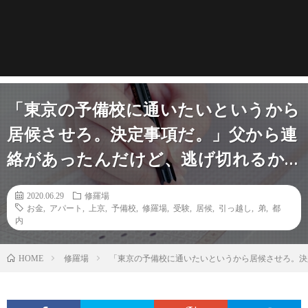
「東京の予備校に通いたいというから
居候させろ。決定事項だ。」父から連
絡があったんだけど、逃げ切れるか…
2020.06.29
修羅場
お金
,
アパート
,
上京
,
予備校
,
修羅場
,
受験
,
居候
,
引っ越し
,
弟
,
都
内
修羅場
「東京の予備校に通いたいというから居候させろ。決
HOME