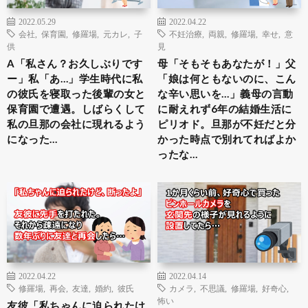
2022.05.29
2022.04.22
会社
,
保育園
,
修羅場
,
元カレ
,
子
不妊治療
,
両親
,
修羅場
,
幸せ
,
意
供
見
A「私さん？お久しぶりです
母「そもそもあなたが！」父
ー」私「あ…」学生時代に私
「娘は何ともないのに、こん
の彼氏を寝取った後輩の女と
な辛い思いを…」義母の言動
保育園で遭遇。しばらくして
に耐えれず6年の結婚生活に
私の旦那の会社に現れるよう
ピリオド。旦那が不妊だと分
になった…
かった時点で別れてればよか
ったな…
2022.04.22
2022.04.14
修羅場
,
再会
,
友達
,
婚約
,
彼氏
カメラ
,
不思議
,
修羅場
,
好奇心
,
怖い
友彼「私ちゃんに迫られたけ