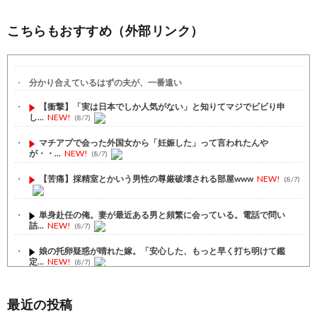
こちらもおすすめ（外部リンク）
分かり合えているはずの夫が、一番遠い
【衝撃】「実は日本でしか人気がない」と知りてマジでビビり申
し...
NEW!
(8/7)
マチアプで会った外国女から「妊娠した」って言われたんや
が・・...
NEW!
(8/7)
【苦痛】採精室とかいう男性の尊厳破壊される部屋www
NEW!
(8/7)
単身赴任の俺。妻が最近ある男と頻繁に会っている。電話で問い
詰...
NEW!
(8/7)
娘の托卵疑惑が晴れた嫁。「安心した、もっと早く打ち明けて鑑
定...
NEW!
(8/7)
不倫していた妻は「常に一番大事なのはあなたの方だった。不倫
を...
NEW!
(8/7)
最近の投稿