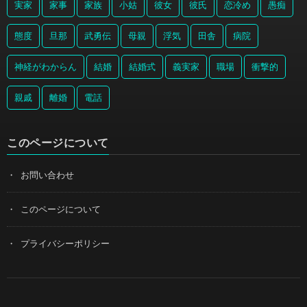
実家
家事
家族
小姑
彼女
彼氏
恋冷め
愚痴
態度
旦那
武勇伝
母親
浮気
田舎
病院
神経がわからん
結婚
結婚式
義実家
職場
衝撃的
親戚
離婚
電話
このページについて
お問い合わせ
このページについて
プライバシーポリシー