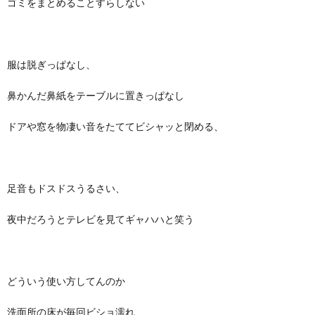
ゴミをまとめることすらしない
服は脱ぎっぱなし、
鼻かんだ鼻紙をテーブルに置きっぱなし
ドアや窓を物凄い音をたててビシャッと閉める、
足音もドスドスうるさい、
夜中だろうとテレビを見てギャハハと笑う
どういう使い方してんのか
洗面所の床が毎回ビショ濡れ