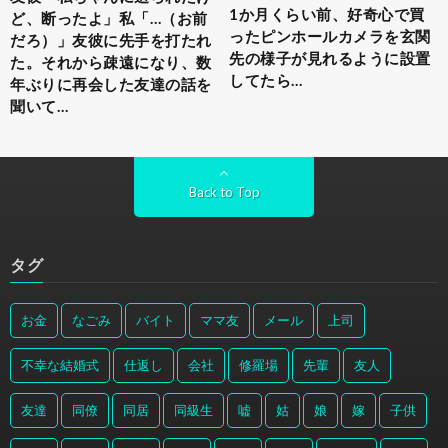
1か月くらい前、好奇心で買
ど、断ったよ」私「…（お前
ったピンホールカメラを玄関
だろ）」友彼に先手を打たれ
先の様子が見れるように設置
た。それから疎遠になり、数
してたら…
年ぶりに再会した友達の話を
聞いて…
Back to Top
タグ
お金
なごみ
バイト
ママ友
メール
上司
不幸な結婚式
仕返し
会社
修羅場
先輩
友人
友達
同僚
同居
同級生
嘘
姑
娘
嫁
子供