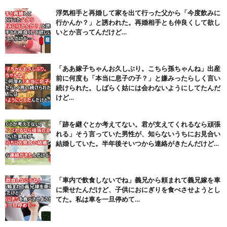
【注目】熊本地震、28人死亡（30日午前6:30時点）
(7/30)
浮気相手と再婚して家を出て行った父から「今度飲みに
行かんか？」と誘われた。再婚相手とも仲良くして欲し
舌を絡ませて、唾液交換して── ちゅっちゅしながらの濃厚エッ...
(7/30)
いとか言ってんだけど…
【パリピ孔明】アニオリ場面も高評価「パリピ」続編への期待が高...
(6/22)
「ああ嫁子ちゃんお久しぶり。こちら孫ちゃんね」出産
【画像】テイルズで一番マ〇コ舐めまわしたい女の子ｗｗｗｗｗ
前に何度も「本当に息子の子？」と嫌みったらしく言い
(6/22)
続けられた。しばらく姑には会わないようにしてたんだ
Powered by livedoor 相互RSS
けど…
「跡を継ぐとか考えてない。君が支えてくれるなら頑張
れる」そう言っていた男性が、知らないうちにお見合い
結婚していた。半年後そいつから連絡がきたんだけど…
「車内で飲食しないでね」義兄から頼まれて義兄嫁を車
に乗せたんだけど、子供におにぎりを食べさせようとし
てた。私は車を一旦停めて…