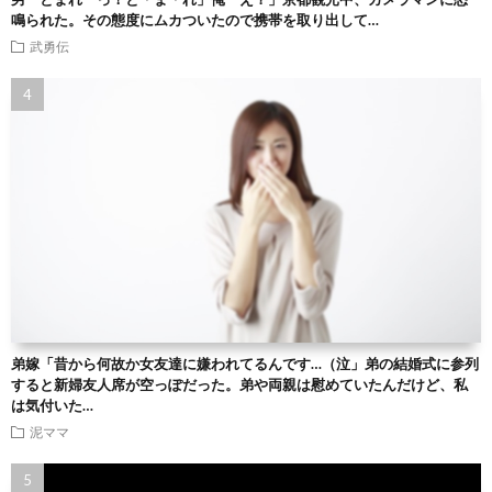
鳴られた。その態度にムカついたので携帯を取り出して…
武勇伝
弟嫁「昔から何故か女友達に嫌われてるんです…（泣」弟の結婚式に参列
すると新婦友人席が空っぽだった。弟や両親は慰めていたんだけど、私
は気付いた…
泥ママ