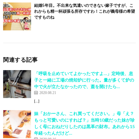
結婚5年目。不出来な気遣いのできない嫁子ですが、こ
れからも精一杯頑張る所存ですわ！これが義母様の希望
ですものね
関連する記事
「呼吸を止めていてよかったですよ…」定時後、息
子と一緒に工場の焼却炉に行った。量が多くて炉の
中で火が立たなかったので、蓋を開けたら…
2020.08.21
[…]
妹「おかーさん、これ買ってください。」母「え？
もっと可愛いのにすれば？」当時10歳だった妹が珍
しく母におねだりしたのは黒革の財布。あれから15
年経ったんだけど…