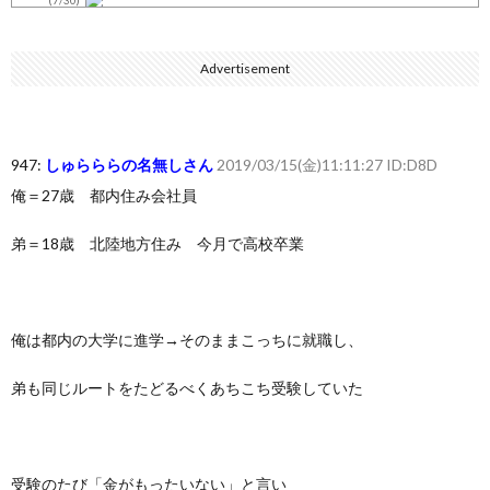
七ツ森りり ご令嬢と召使いの禁断の恋…1日だけ許された夫婦と...
(7/30)
Advertisement
娘の誕生日に焼肉に向かう途中で、地味な女性がDQNに胸倉をつ...
(7/30)
すまん熊本やがコンビニに食品も水もない
(7/30)
947:
しゅらららの名無しさん
2019/03/15(金)11:11:27 ID:D8D
いきなり円高
(7/30)
俺＝27歳 都内住み会社員
【セール】Apple Apple Watch、iPhoneや...
(7/30)
弟＝18歳 北陸地方住み 今月で高校卒業
人体の中身が左右非対称なのは繊毛が回転運動をして左側に流れが...
(7/30)
可愛い彼女が部屋に入ってきた。もしかしてニンジャ？→スタイリ...
俺は都内の大学に進学→そのままこっちに就職し、
(7/30)
Powered by livedoor 相互RSS
弟も同じルートをたどるべくあちこち受験していた
受験のたび「金がもったいない」と言い