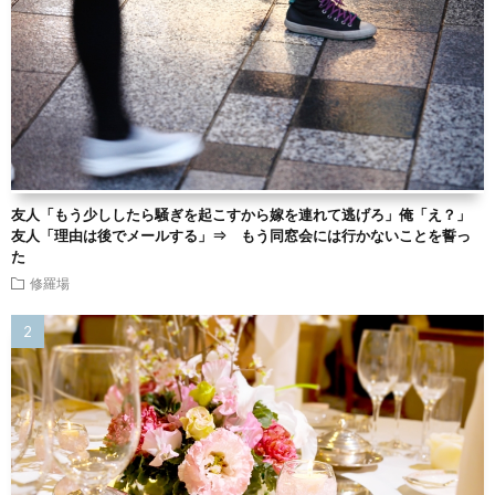
友人「もう少ししたら騒ぎを起こすから嫁を連れて逃げろ」俺「え？」
友人「理由は後でメールする」⇒ もう同窓会には行かないことを誓っ
た
修羅場