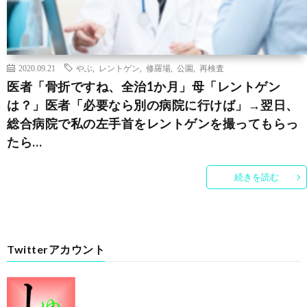
2020.09.21
やぶ
,
レントゲン
,
修羅場
,
公園
,
再検査
医者「骨折ですね、全治1か月」母「レントゲン
は？」医者「必要なら別の病院に行けば」→翌日、
総合病院で私の左手首をレントゲンを撮ってもらっ
たら…
続きを読む
Twitterアカウント