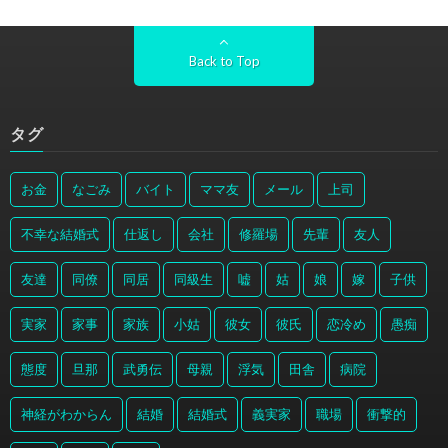
Back to Top
タグ
お金
なごみ
バイト
ママ友
メール
上司
不幸な結婚式
仕返し
会社
修羅場
先輩
友人
友達
同僚
同居
同級生
嘘
姑
娘
嫁
子供
実家
家事
家族
小姑
彼女
彼氏
恋冷め
愚痴
態度
旦那
武勇伝
母親
浮気
田舎
病院
神経がわからん
結婚
結婚式
義実家
職場
衝撃的