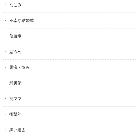
なごみ
不幸な結婚式
修羅場
恋冷め
愚痴・悩み
武勇伝
泥ママ
衝撃的
黒い過去