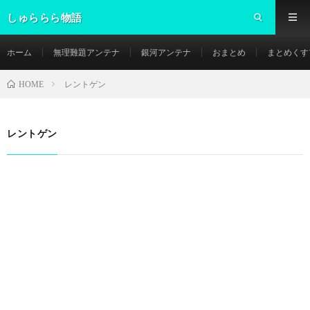
しゅららら物語
ホーム
無理難題アンテナ
銀河アンテナ
おまとめ
まとめくす
レントゲン
HOME
レントゲン