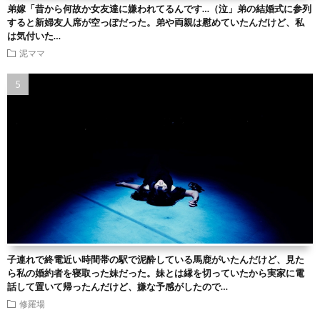
弟嫁「昔から何故か女友達に嫌われてるんです…（泣」弟の結婚式に参列
すると新婦友人席が空っぽだった。弟や両親は慰めていたんだけど、私
は気付いた…
泥ママ
子連れで終電近い時間帯の駅で泥酔している馬鹿がいたんだけど、見た
ら私の婚約者を寝取った妹だった。妹とは縁を切っていたから実家に電
話して置いて帰ったんだけど、嫌な予感がしたので…
修羅場