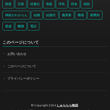
態度
旦那
武勇伝
母親
浮気
田舎
病院
神経がわからん
結婚
結婚式
義実家
職場
衝撃的
親戚
離婚
電話
このページについて
お問い合わせ
このページについて
プライバシーポリシー
© Copyright 2026
しゅららら物語
.