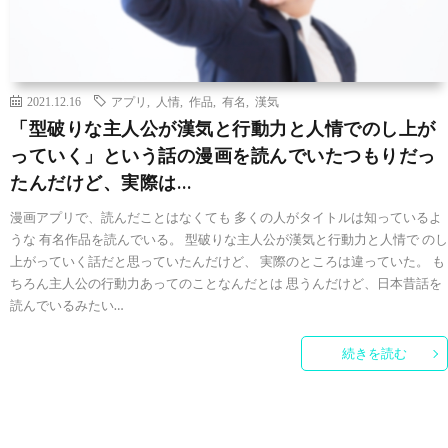
2021.12.16
アプリ
,
人情
,
作品
,
有名
,
漢気
「型破りな主人公が漢気と行動力と人情でのし上が
っていく」という話の漫画を読んでいたつもりだっ
たんだけど、実際は…
漫画アプリで、読んだことはなくても 多くの人がタイトルは知っているよ
うな 有名作品を読んでいる。 型破りな主人公が漢気と行動力と人情で のし
上がっていく話だと思っていたんだけど、 実際のところは違っていた。 も
ちろん主人公の行動力あってのことなんだとは 思うんだけど、日本昔話を
読んでいるみたい…
続きを読む