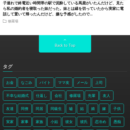
子連れで終電近い時間帯の駅で泥酔している馬鹿がいたんだけど、見た
ら私の婚約者を寝取った妹だった。妹とは縁を切っていたから実家に電
話して置いて帰ったんだけど、嫌な予感がしたので…
修羅場
Back to Top
タグ
お金
なごみ
バイト
ママ友
メール
上司
不幸な結婚式
仕返し
会社
修羅場
先輩
友人
友達
同僚
同居
同級生
嘘
姑
娘
嫁
子供
実家
家事
家族
小姑
彼女
彼氏
恋冷め
愚痴