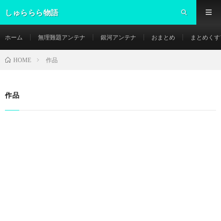
しゅららら物語
ホーム
無理難題アンテナ
銀河アンテナ
おまとめ
まとめくす
作品
HOME
作品