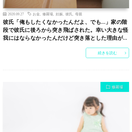
2020.09.27
お金
,
修羅場
,
妊娠
,
彼氏
,
母親
彼氏「俺もしたくなかったんだよ、でも…」家の階
段で彼氏に後ろから突き飛ばされた。幸い大きな怪
我にはならなかったんだけど突き落とした理由が…
続きを読む
修羅場