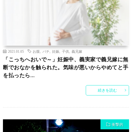
2021.01.05
お腹
,
バチ
,
妊娠
,
子供
,
義兄嫁
「こっちへおいで～」妊娠中、義実家で義兄嫁に無
断でおなかを触られた。気味が悪いからやめてと手
を払ったら…
続きを読む
衝撃的