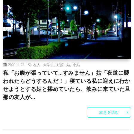
2020.11.23
友人
,
大学生
,
妊娠
,
姑
,
小姑
私「お腹が張っていて…すみません」姑「夜道に襲
われたらどうするんだ！」寝ている私に迎えに行か
せようとする姑と揉めていたら、飲みに来ていた旦
那の友人が…
続きを読む