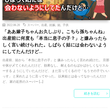
2022.06.20
スーパー
,
出産
,
妊娠
,
姑
,
子供
「ああ嫁子ちゃんお久しぶり。こちら孫ちゃんね」
出産前に何度も「本当に息子の子？」と嫌みったら
しく言い続けられた。しばらく姑には会わないよう
にしてたんだけど…
出産前、姑から「本当に息子の子」と 嫌みったらしく言われ続けた。 旦那
や舅が〆てくれたんだけど、効果なし。 耐えるのもばかばかしくなりスル
ーする ようにしていたんだけど、 まだ言ってくるので「もうその子でいい
っす」 と呆れたように言ってやった。 以来姑とは会ってなかったんだけ
ど、 家の近所のスーパー […]
続きを読む