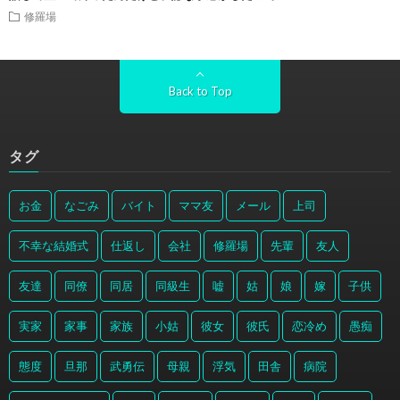
修羅場
Back to Top
タグ
お金
なごみ
バイト
ママ友
メール
上司
不幸な結婚式
仕返し
会社
修羅場
先輩
友人
友達
同僚
同居
同級生
嘘
姑
娘
嫁
子供
実家
家事
家族
小姑
彼女
彼氏
恋冷め
愚痴
態度
旦那
武勇伝
母親
浮気
田舎
病院