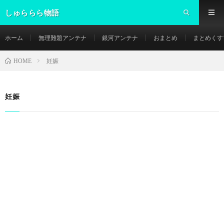
しゅららら物語
ホーム
無理難題アンテナ
銀河アンテナ
おまとめ
まとめくす
妊娠
HOME
妊娠