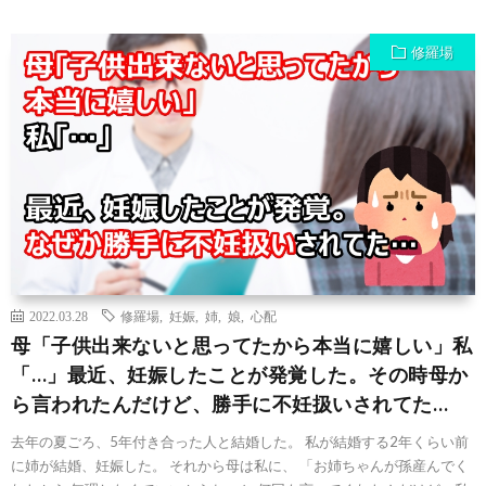
修羅場
2022.03.28
修羅場
,
妊娠
,
姉
,
娘
,
心配
母「子供出来ないと思ってたから本当に嬉しい」私
「…」最近、妊娠したことが発覚した。その時母か
ら言われたんだけど、勝手に不妊扱いされてた…
去年の夏ごろ、5年付き合った人と結婚した。 私が結婚する2年くらい前
に姉が結婚、妊娠した。 それから母は私に、 「お姉ちゃんが孫産んでく