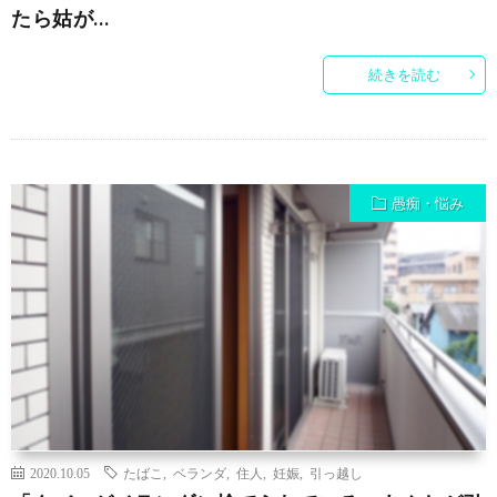
たら姑が…
続きを読む
愚痴・悩み
2020.10.05
たばこ
,
ベランダ
,
住人
,
妊娠
,
引っ越し