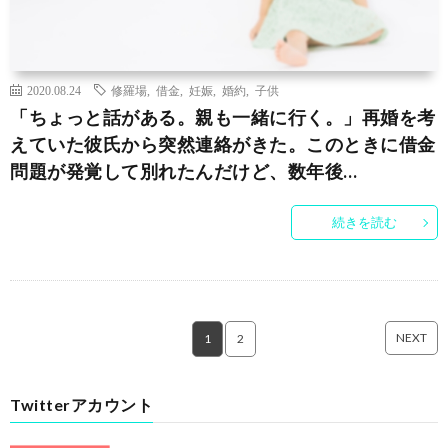
2020.08.24
修羅場
,
借金
,
妊娠
,
婚約
,
子供
「ちょっと話がある。親も一緒に行く。」再婚を考
えていた彼氏から突然連絡がきた。このときに借金
問題が発覚して別れたんだけど、数年後…
続きを読む
NEXT
1
2
Twitterアカウント