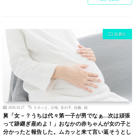
武勇伝
2020.10.27
スカッと
,
土地
,
女の子
,
妊娠
,
姑
舅「女－？うちは代々第一子が男でなぁ…次は頑張
って跡継ぎ産めよ！」おなかの赤ちゃんが女の子と
分かったと報告した。ムカッと来て言い返そうとし