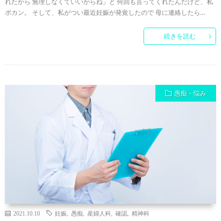
れたから 無理しなくていいからね」と 何回も言ってくれたんだけど、私
ポカン。 そして、私がつい最近妊娠が発覚したので 母に連絡したら…
続きを読む
愚痴・悩み
2021.10.10
妊娠
,
愚痴
,
産婦人科
,
確認
,
精神科