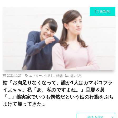
衝撃的
2020.10.27
エネミー
,
仕返し
,
妊娠
,
姑
,
嫁いびり
姑「お肉足りなくなって、誰か1人はカマボコフラ
イよｗｗ」私「あ、私のですよね。」旦那＆舅
「…」義実家でいつも偶然だという姑の行動をぶち
まけて帰ってきた…
続きを読む