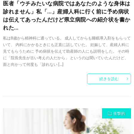
医者「ウチみたいな病院ではあなたのような身体は
診れません」私「…」産婦人科に行く前に予め病状
は伝えてあったんだけど県立病院への紹介状を書か
れた…
私は8歳から精神科に通っている。 成人してからも睡眠導入剤をもらって
いて、 内科にかかるときにも正直に話していた。 妊娠して、産婦人科に
見てもらうために 予め病状を伝えて助産師の人にも説明をした。 その時
に「院長先生が古い考えの人だから」 というのは聞いていたんだけど、
面と向かって何度も「診れない […]
続きを読む
衝撃的