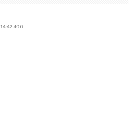
側に流れが...
(7/30)
14:42:40 0
→スタイリ...
(7/30)