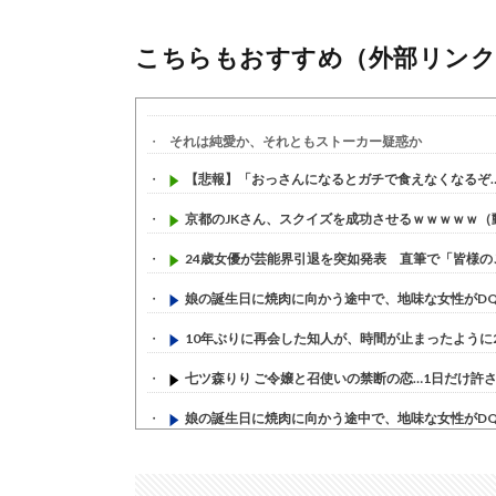
こちらもおすすめ（外部リンク
それは純愛か、それともストーカー疑惑か
【悲報】「おっさんになるとガチで食えなくなるぞ…」
京都のJKさん、スクイズを成功させるｗｗｗｗｗ（
24歳女優が芸能界引退を突如発表 直筆で「皆様のこ
娘の誕生日に焼肉に向かう途中で、地味な女性がDQN
10年ぶりに再会した知人が、時間が止まったように20
七ツ森りり ご令嬢と召使いの禁断の恋…1日だけ許され
娘の誕生日に焼肉に向かう途中で、地味な女性がDQN
すまん熊本やがコンビニに食品も水もない
(7/30)