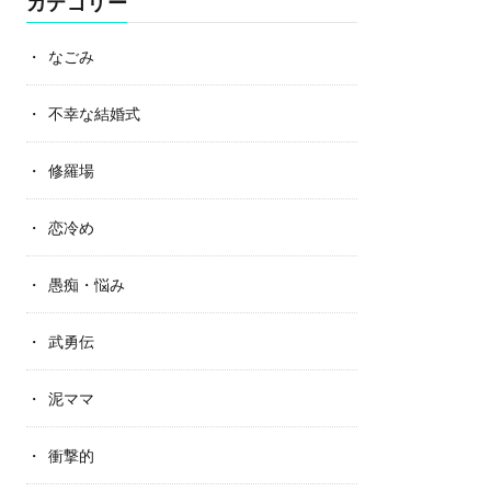
カテゴリー
なごみ
不幸な結婚式
修羅場
恋冷め
愚痴・悩み
武勇伝
泥ママ
衝撃的