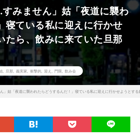
…すみません」姑「夜道に襲わ
」寝ている私に迎えに行かせ
いたら、飲みに来ていた旦那
姑
,
旦那
,
義実家
,
衝撃的
,
迎え
,
門限
,
飲み会
せん」姑「夜道に襲われたらどうするんだ！」寝ている私に迎えに行かせようとする