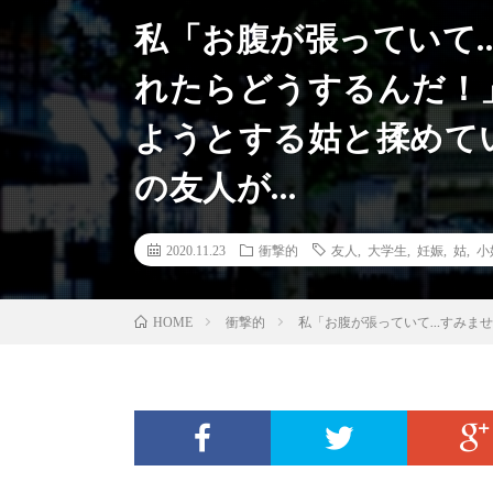
私「お腹が張っていて
れたらどうするんだ！
ようとする姑と揉めて
の友人が…
2020.11.23
衝撃的
友人
,
大学生
,
妊娠
,
姑
,
小
衝撃的
私「お腹が張っていて…すみま
HOME