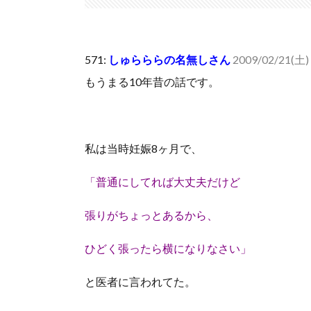
いきなり円高
(7/30)
【セール】Apple Apple Watch、iPhoneや...
(7/30)
人体の中身が左右非対称なのは繊毛が回転運動をして左
571:
しゅらららの名無しさん
2009/02/21(土) 
可愛い彼女が部屋に入ってきた。もしかしてニンジャ？
もうまる10年昔の話です。
Powered by livedoor 相互RSS
私は当時妊娠8ヶ月で、
「普通にしてれば大丈夫だけど
張りがちょっとあるから、
ひどく張ったら横になりなさい」
と医者に言われてた。