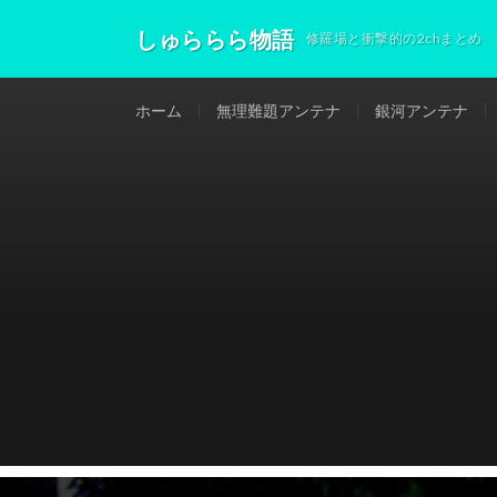
しゅららら物語
修羅場と衝撃的の2chまとめ
ホーム
無理難題アンテナ
銀河アンテナ