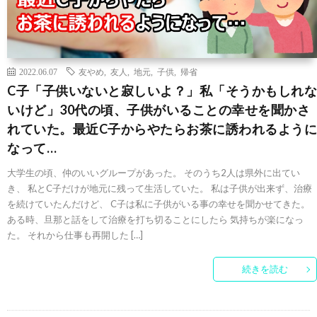
2022.06.07
友やめ
,
友人
,
地元
,
子供
,
帰省
C子「子供いないと寂しいよ？」私「そうかもしれな
いけど」30代の頃、子供がいることの幸せを聞かさ
れていた。最近C子からやたらお茶に誘われるように
なって…
大学生の頃、仲のいいグループがあった。 そのうち2人は県外に出てい
き、 私とC子だけが地元に残って生活していた。 私は子供が出来ず、治療
を続けていたんだけど、 C子は私に子供がいる事の幸せを聞かせてきた。
ある時、旦那と話をして治療を打ち切ることにしたら 気持ちが楽になっ
た。 それから仕事も再開した […]
続きを読む