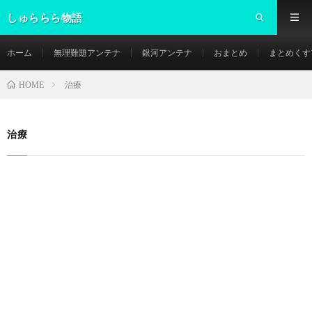
しゅららら物語
ホーム
無理難題アンテナ
銀河アンテナ
おまとめ
まとめくす
治療
HOME
治療