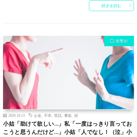
続きを読む
衝撃的
2020.10.13
お金
,
不幸
,
世話
,
事故
,
姪
小姑「助けて欲しい…」私「一度はっきり言ってお
こうと思うんだけど…」小姑「人でなし！（泣」小