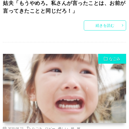
姑夫「もうやめろ。私さんが言ったことは、お前が
言ってきたことと同じだろ！」
続きを読む
なごみ
2020.08.23
なごみ
,
ロビー
,
優しい
,
娘
,
嫁