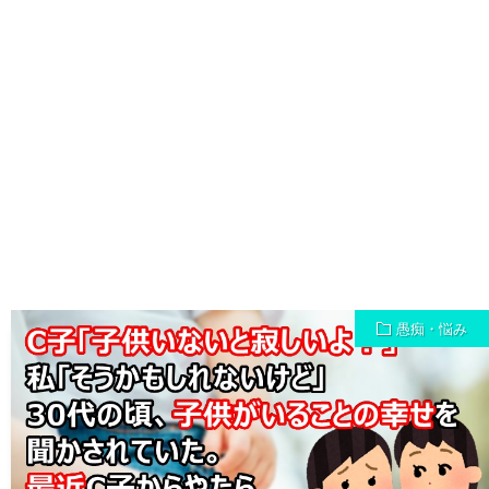
愚痴・悩み