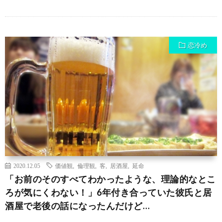
恋冷め
2020.12.05
価値観
,
倫理観
,
客
,
居酒屋
,
延命
「お前のそのすべてわかったような、理論的なとこ
ろが気にくわない！」6年付き合っていた彼氏と居
酒屋で老後の話になったんだけど…