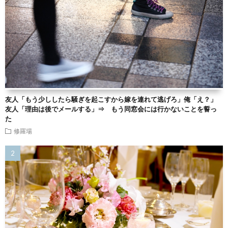
友人「もう少ししたら騒ぎを起こすから嫁を連れて逃げろ」俺「え？」
友人「理由は後でメールする」⇒ もう同窓会には行かないことを誓っ
た
修羅場