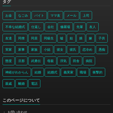
タグ
お金
なごみ
バイト
ママ友
メール
上司
不幸な結婚式
仕返し
会社
修羅場
先輩
友人
友達
同僚
同居
同級生
嘘
姑
娘
嫁
子供
実家
家事
家族
小姑
彼女
彼氏
恋冷め
愚痴
態度
旦那
武勇伝
母親
浮気
田舎
病院
神経がわからん
結婚
結婚式
義実家
職場
衝撃的
親戚
離婚
電話
このページについて
お問い合わせ