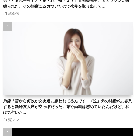
男「とまれーっ！と・ま・れ」俺「え？」京都観光中、カメラマンに怒
鳴られた。その態度にムカついたので携帯を取り出して…
武勇伝
弟嫁「昔から何故か女友達に嫌われてるんです…（泣」弟の結婚式に参列
すると新婦友人席が空っぽだった。弟や両親は慰めていたんだけど、私
は気付いた…
泥ママ