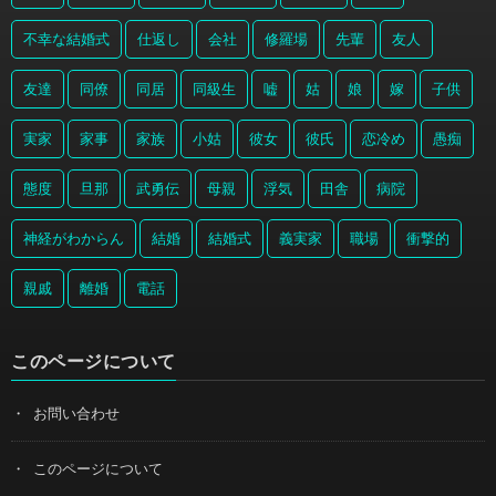
不幸な結婚式
仕返し
会社
修羅場
先輩
友人
友達
同僚
同居
同級生
嘘
姑
娘
嫁
子供
実家
家事
家族
小姑
彼女
彼氏
恋冷め
愚痴
態度
旦那
武勇伝
母親
浮気
田舎
病院
神経がわからん
結婚
結婚式
義実家
職場
衝撃的
親戚
離婚
電話
このページについて
お問い合わせ
このページについて