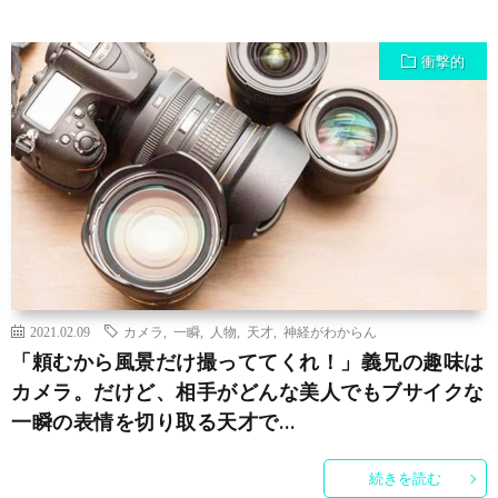
衝撃的
2021.02.09
カメラ
,
一瞬
,
人物
,
天才
,
神経がわからん
「頼むから風景だけ撮っててくれ！」義兄の趣味は
カメラ。だけど、相手がどんな美人でもブサイクな
一瞬の表情を切り取る天才で…
続きを読む