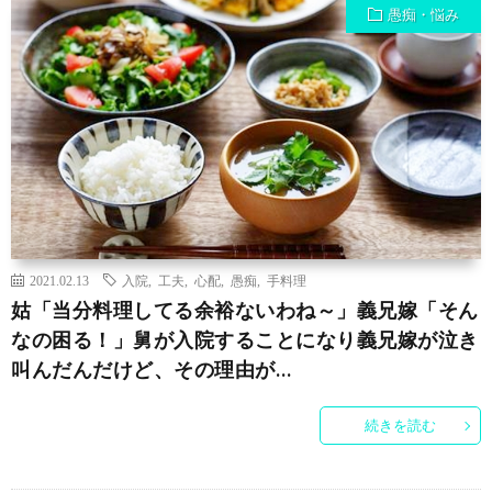
愚痴・悩み
2021.02.13
入院
,
工夫
,
心配
,
愚痴
,
手料理
姑「当分料理してる余裕ないわね～」義兄嫁「そん
なの困る！」舅が入院することになり義兄嫁が泣き
叫んだんだけど、その理由が…
続きを読む