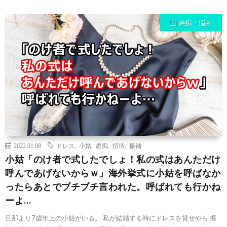
愚痴・悩み
2022.01.08
ドレス
,
小姑
,
愚痴
,
招待
,
振袖
小姑「のけ者で式したでしょ！私の式はあんただけ
呼んであげないからｗ」海外挙式に小姑を呼ばなか
ったらあとでブチブチ言われた。呼ばれても行かね
ーよ…
旦那より7歳年上の小姑がいる。 私が結婚する時にドレスを貸せやら 振