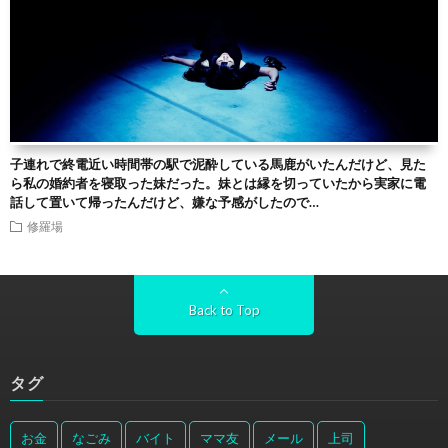
子連れで終電近い時間帯の駅で泥酔している馬鹿がいたんだけど、見た
ら私の婚約者を寝取った妹だった。妹とは縁を切っていたから実家に電
話して置いて帰ったんだけど、嫌な予感がしたので…
修羅場
Back to Top
タグ
お金
なごみ
バイト
ママ友
メール
上司