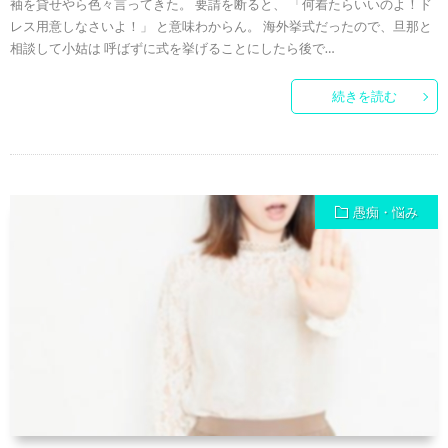
袖を貸せやら色々言ってきた。 要請を断ると、 「何着たらいいのよ！ド
レス用意しなさいよ！」 と意味わからん。 海外挙式だったので、旦那と
相談して小姑は 呼ばずに式を挙げることにしたら後で…
続きを読む
愚痴・悩み