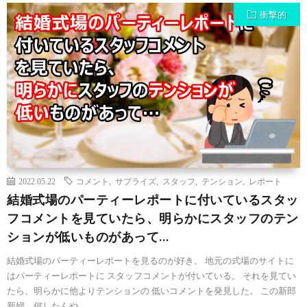
衝撃的
2022.05.22
コメント
,
サプライズ
,
スタッフ
,
テンション
,
レポート
結婚式場のパーティーレポートに付いているスタッ
フコメントを見ていたら、明らかにスタッフのテン
ションが低いものがあって…
結婚式場のパーティーレポートを見るのが好き。 地元の式場のサイトに
はパーティーレポートに スタッフコメントが付いている。 それを見てい
たら、明らかに他よりテンションの 低いコメントを発見した。 この新郎
新婦、何したんや…