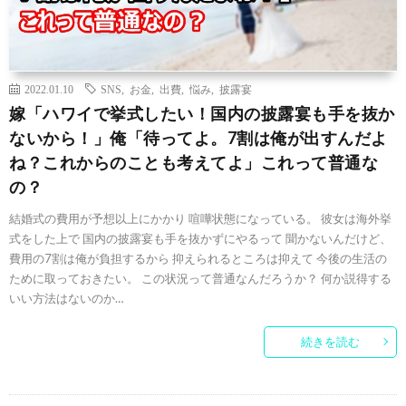
2022.01.10
SNS
,
お金
,
出費
,
悩み
,
披露宴
嫁「ハワイで挙式したい！国内の披露宴も手を抜か
ないから！」俺「待ってよ。7割は俺が出すんだよ
ね？これからのことも考えてよ」これって普通な
の？
結婚式の費用が予想以上にかかり 喧嘩状態になっている。 彼女は海外挙
式をした上で 国内の披露宴も手を抜かずにやるって 聞かないんだけど、
費用の7割は俺が負担するから 抑えられるところは抑えて 今後の生活の
ために取っておきたい。 この状況って普通なんだろうか？ 何か説得する
いい方法はないのか…
続きを読む