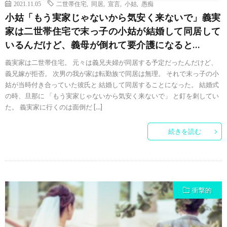
2021.11.05
二世帯住宅
,
同居
,
宣言
,
小姑
,
愚痴
小姑「もう実家じゃないから気安く来ないで」義実
家は二世帯住宅で末っ子の小姑が結婚して同居して
いるんだけど、義母が倒れて要介護になると…
義実家は二世帯住宅。 元々は義兄夫婦が同居する予定だったんだけど、
義兄嫁が拒否。 次男の我が家は転勤族で同居は無理。 それで末っ子の小
姑が当時付き合っていた彼氏と 結婚して同居することになった。 結婚式
の時、旦那に 「もう実家じゃないから気安く来ないで」 と釘を刺してい
た。 義実家に行くのは面倒だ […]
続きを読む
衝撃的