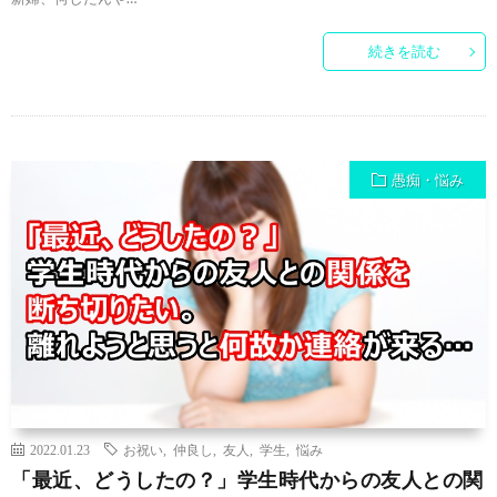
続きを読む
愚痴・悩み
2022.01.23
お祝い
,
仲良し
,
友人
,
学生
,
悩み
「最近、どうしたの？」学生時代からの友人との関