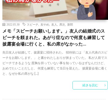
2022.05.30
スピーチ
,
友やめ
,
友人
,
席次
,
新郎
メモ「スピーチお願いします。」友人の結婚式のス
ピーチを頼まれた。あがり症なので何度も練習して
披露宴会場に行くと、私の席がなかった…
先日友人が結婚して、披露宴に招待された。 招待状には 「友人代表のスピ
ーチをお願いします。」 と書かれたしおりが挟まっていた。 私が人前でス
ピーチできるような 度胸を持っていない事を知っているはずなんだけど、
おめでたいことだしと、 何度も練習して当日を迎えた。 披露宴会場に着く
と、なぜか私の席がな […]
続きを読む