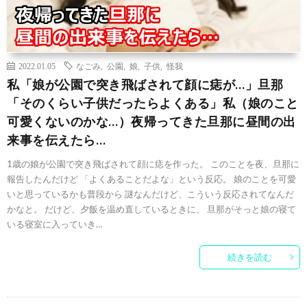
2022.01.05
なごみ
,
公園
,
娘
,
子供
,
怪我
私「娘が公園で突き飛ばされて顔に痣が…」旦那
「そのくらい子供だったらよくある」私（娘のこと
可愛くないのかな…）夜帰ってきた旦那に昼間の出
来事を伝えたら…
1歳の娘が公園で突き飛ばされて顔に痣を作った。 このことを夜、旦那に
報告したんだけど 「よくあることだよな」という反応。 娘のことを可愛
いと思っているかも普段から 謎なんだけど、こういう反応されてなんだ
かなと。 だけど、夕飯を温め直しているときに、 旦那がそっと娘の寝て
いる寝室に入っていき…
続きを読む