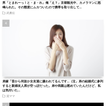
男「とまれーっ！と・ま・れ」俺「え？」京都観光中、カメラマンに怒
鳴られた。その態度にムカついたので携帯を取り出して…
武勇伝
弟嫁「昔から何故か女友達に嫌われてるんです…（泣」弟の結婚式に参列
すると新婦友人席が空っぽだった。弟や両親は慰めていたんだけど、私
は気付いた…
泥ママ