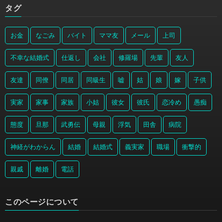
タグ
お金
なごみ
バイト
ママ友
メール
上司
不幸な結婚式
仕返し
会社
修羅場
先輩
友人
友達
同僚
同居
同級生
嘘
姑
娘
嫁
子供
実家
家事
家族
小姑
彼女
彼氏
恋冷め
愚痴
態度
旦那
武勇伝
母親
浮気
田舎
病院
神経がわからん
結婚
結婚式
義実家
職場
衝撃的
親戚
離婚
電話
このページについて