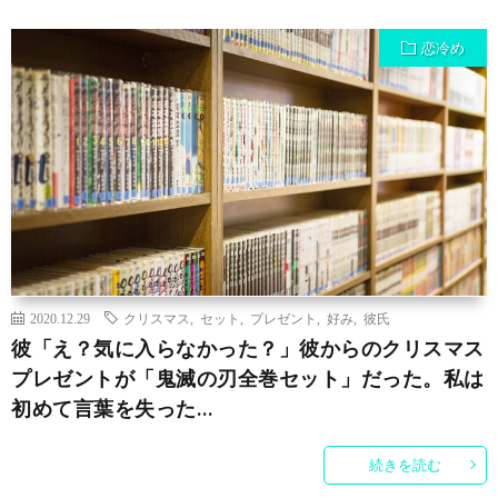
恋冷め
2020.12.29
クリスマス
,
セット
,
プレゼント
,
好み
,
彼氏
彼「え？気に入らなかった？」彼からのクリスマス
プレゼントが「鬼滅の刃全巻セット」だった。私は
初めて言葉を失った…
続きを読む