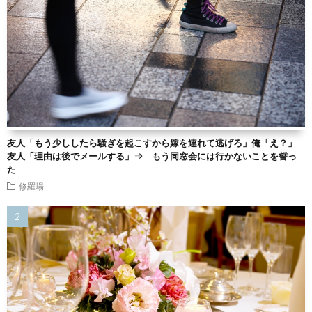
友人「もう少ししたら騒ぎを起こすから嫁を連れて逃げろ」俺「え？」
友人「理由は後でメールする」⇒ もう同窓会には行かないことを誓っ
た
修羅場