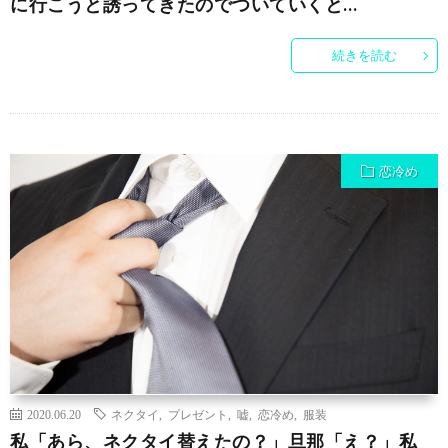
に行こうと誘ってきたのでついていくと…
続きを読む
恋冷め
2020.06.20
ネクタイ
,
プレゼント
,
嘘
,
恋冷め
,
服装
私「あら、ネクタイ替えたの？」旦那「え？」私