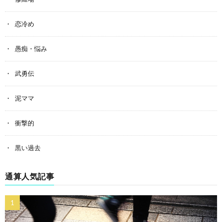
恋冷め
愚痴・悩み
武勇伝
泥ママ
衝撃的
黒い過去
通算人気記事