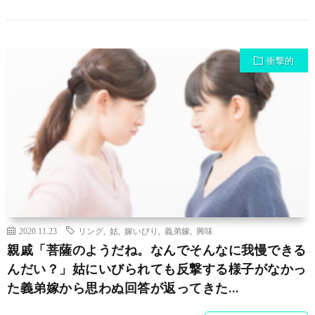
衝撃的
2020.11.23
リング
,
姑
,
嫁いびり
,
義弟嫁
,
興味
親戚「菩薩のようだね。なんでそんなに我慢できる
んだい？」姑にいびられても反撃する様子がなかっ
た義弟嫁から思わぬ回答が返ってきた…