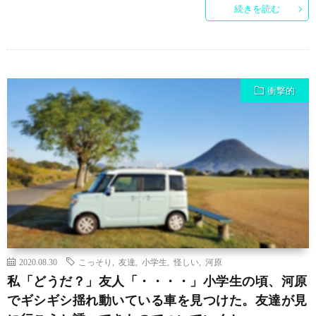
続きを読む
衝撃的
2020.08.30
こっそり
,
友達
,
小学生
,
怪しい
,
河原
私「どうだ？」友人「・・・・」小学生の頃、河原
でギシギシ揺れ動いている車を見つけた。友達が見