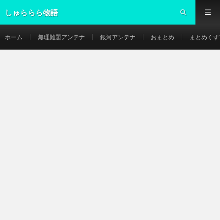
しゅららら物語
ホーム
無理難題アンテナ
銀河アンテナ
おまとめ
まとめくす