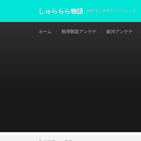
しゅららら物語
修羅場と衝撃的の2chまとめ
ホーム
無理難題アンテナ
銀河アンテナ