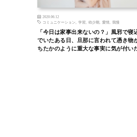
2020.06.12
コミュニケーション
,
学習
,
幼少期
,
愛情
,
我慢
「今日は家事出来ないの？」風邪で寝
でいたある日、旦那に言われて憑き物
ちたかのように重大な事実に気が付い