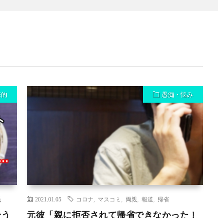
撃的
愚痴・悩み
氏
2021.01.05
コロナ
,
マスコミ
,
両親
,
報道
,
帰省
そう
元彼「親に拒否されて帰省できなかった！