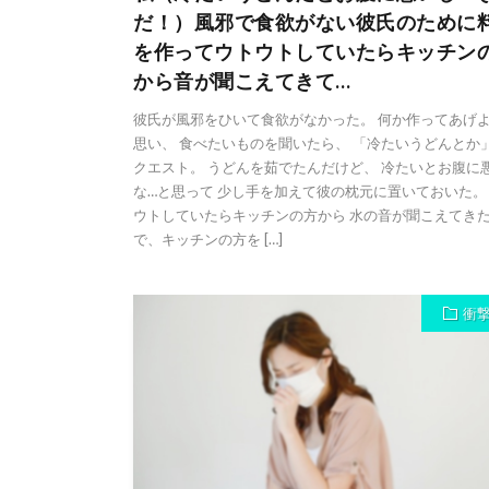
だ！）風邪で食欲がない彼氏のために
を作ってウトウトしていたらキッチン
から音が聞こえてきて…
彼氏が風邪をひいて食欲がなかった。 何か作ってあげ
思い、 食べたいものを聞いたら、 「冷たいうどんとか
クエスト。 うどんを茹でたんだけど、 冷たいとお腹に
な…と思って 少し手を加えて彼の枕元に置いておいた。
ウトしていたらキッチンの方から 水の音が聞こえてき
で、キッチンの方を […]
衝