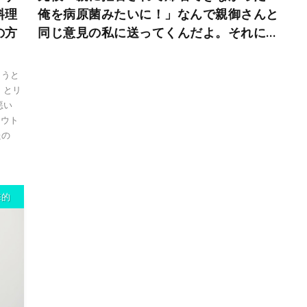
料理
俺を病原菌みたいに！」なんで親御さんと
の方
同じ意見の私に送ってくんだよ。それに…
ようと
」とリ
悪い
 ウト
たの
撃的