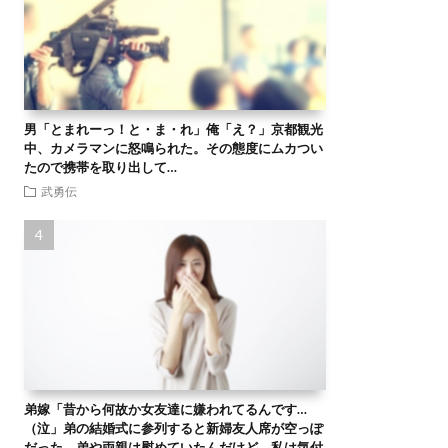
男「とまれーっ！と・ま・れ」俺「え？」京都観光
中、カメラマンに怒鳴られた。その態度にムカつい
たので携帯を取り出して…
武勇伝
弟嫁「昔から何故か女友達に嫌われてるんです…
（泣」弟の結婚式に参列すると新婦友人席が空っぽ
だった。弟や両親は慰めていたんだけど、私は気付