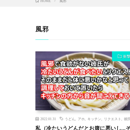
風邪
HOME
風邪
衝
2022.01.31
うどん
,
アホ
,
キッチン
,
リクエスト
,
彼
私（冷たいうどんだとお腹に悪いし…