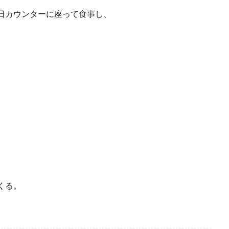
日カウンターに座って食事し、
くる。