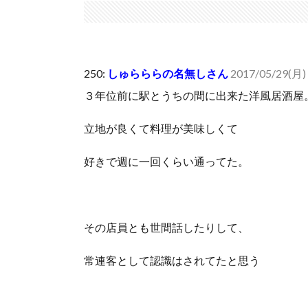
いきなり円高
(7/30)
【セール】Apple Apple Watch、iPhoneや...
(7/30)
人体の中身が左右非対称なのは繊毛が回転運動をして左
250:
しゅらららの名無しさん
2017/05/29(月)
可愛い彼女が部屋に入ってきた。もしかしてニンジャ？
３年位前に駅とうちの間に出来た洋風居酒屋
Powered by livedoor 相互RSS
立地が良くて料理が美味しくて
好きで週に一回くらい通ってた。
その店員とも世間話したりして、
常連客として認識はされてたと思う