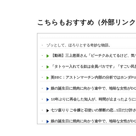
こちらもおすすめ（外部リンク
ゾッとして、ほろりとする奇妙な物語。
【動画】三上悠亜さん「ビーチクみえてるけど、気づか
「タトゥー入れてる奴は全員バカです」「すごい民度低
英BBC：アストンマーチン内部の分析ではホンダPUは
娘の誕生日に焼肉に向かう途中で、地味な女性がDQN
10年ぶりに再会した知人が、時間が止まったように20
七ツ森りり ご令嬢と召使いの禁断の恋…1日だけ許され
娘の誕生日に焼肉に向かう途中で、地味な女性がDQN
すまん熊本やがコンビニに食品も水もない
(7/30)