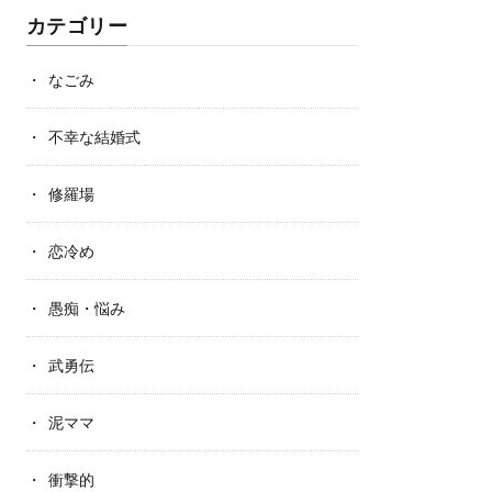
カテゴリー
なごみ
不幸な結婚式
修羅場
恋冷め
愚痴・悩み
武勇伝
泥ママ
衝撃的