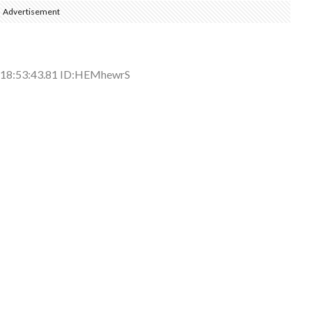
Advertisement
側に流れが...
(7/30)
 18:53:43.81 ID:HEMhewrS
→スタイリ...
(7/30)
。