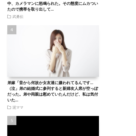
中、カメラマンに怒鳴られた。その態度にムカつい
たので携帯を取り出して…
武勇伝
弟嫁「昔から何故か女友達に嫌われてるんです…
（泣」弟の結婚式に参列すると新婦友人席が空っぽ
だった。弟や両親は慰めていたんだけど、私は気付
いた…
泥ママ