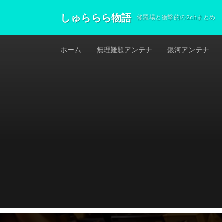
しゅららら物語
修羅場と衝撃的の2chまとめ
ホーム
無理難題アンテナ
銀河アンテナ