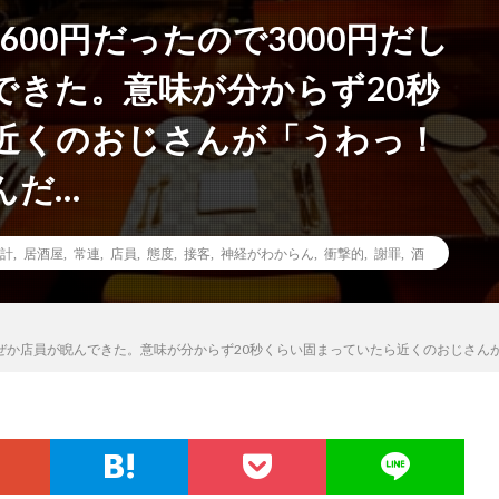
00円だったので3000円だし
できた。意味が分からず20秒
近くのおじさんが「うわっ！
んだ…
計
,
居酒屋
,
常連
,
店員
,
態度
,
接客
,
神経がわからん
,
衝撃的
,
謝罪
,
酒
らなぜか店員が睨んできた。意味が分からず20秒くらい固まっていたら近くのおじさ