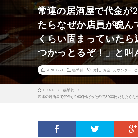
常連の居酒屋で代金が26
たらなぜか店員が睨ん
くらい固まっていたら
つかっとるぞ！」と叫
2020.05.21
衝撃的
お札
,
お金
,
カウンター
,
会
衝撃的
HOME
常連の居酒屋で代金が2600円だったので3000円だした