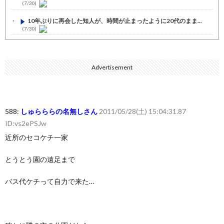
(7/30)
10年ぶりに再会した知人が、時間が止まったように20代のまま...
(7/30)
七ツ森りり ご令嬢と召使いの禁断の恋…1日だけ許された夫婦と...
(7/30)
Advertisement
娘の誕生日に焼肉に向かう途中で、地味な女性がDQNに胸倉をつ...
(7/30)
すまん熊本やがコンビニに食品も水もない
(7/30)
588:
しゅらららの名無しさん
2011/05/28(土) 15:04:31.87
いきなり円高
(7/30)
ID:vs2ePSJw
【セール】Apple Apple Watch、iPhoneや...
(7/30)
近所のセコケチ一家
人体の中身が左右非対称なのは繊毛が回転運動をして左側に流れが...
とうとう園の遠足まで
(7/30)
可愛い彼女が部屋に入ってきた。もしかしてニンジャ？→スタイリ...
バス代ケチって自力で来た…
(7/30)
Powered by livedoor 相互RSS