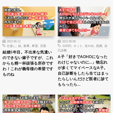
2022.06.12
2022.06.08
仕返し
,
姑
,
家事
,
希望
,
旦那
ADHD
,
ネット
,
友やめ
,
指摘
,
自
己診断
結婚5年目。不出来な気遣い
A子「好きでADHDになった
のできない嫁子ですが、これ
わけじゃないのに…」物忘れ
からも精一杯頑張る所存です
が多くてマイペースなA子。
わ！これが義母様の希望です
自己診断をしたら当てはまっ
ものね
たらしいんだけど医者に診て
もらったら…