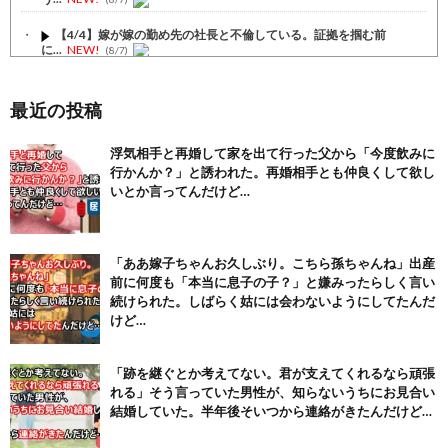
【4/4】嫁が嫁の勤め先の社長と不倫している。証拠を掴む前
に...
NEW!
(8/7)
【1/4】嫁が嫁の勤め先の社長と不倫している。証拠を掴む前
に...
NEW!
(8/7)
最近の投稿
【注目】熊本地震、28人死亡（30日午前6:30時点）
(7/30)
浮気相手と再婚して家を出て行った父から「今度飲みに
行かんか？」と誘われた。再婚相手とも仲良くして欲し
舌を絡ませて、唾液交換して── ちゅっちゅしながらの濃厚エッ...
(7/30)
いとか言ってんだけど…
【パリピ孔明】アニオリ場面も高評価「パリピ」続編への期待が高...
(6/22)
「ああ嫁子ちゃんお久しぶり。こちら孫ちゃんね」出産
【画像】テイルズで一番マ〇コ舐めまわしたい女の子ｗｗｗｗｗ
前に何度も「本当に息子の子？」と嫌みったらしく言い
(6/22)
続けられた。しばらく姑には会わないようにしてたんだ
Powered by livedoor 相互RSS
けど…
「跡を継ぐとか考えてない。君が支えてくれるなら頑張
れる」そう言っていた男性が、知らないうちにお見合い
結婚していた。半年後そいつから連絡がきたんだけど…