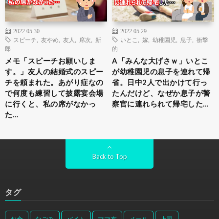
2022.05.30
2022.05.29
スピーチ
,
友やめ
,
友人
,
席次
,
新
いとこ
,
嫁
,
幼稚園児
,
息子
,
衝撃
郎
的
メモ「スピーチお願いしま
A「みんな大げさｗ」いとこ
す。」友人の結婚式のスピー
が幼稚園児の息子を連れて帰
チを頼まれた。あがり症なの
省。日中2人で出かけて行っ
で何度も練習して披露宴会場
たんだけど、なぜか息子が警
に行くと、私の席がなかっ
察官に連れられて帰宅した…
た…
Back to Top
タグ