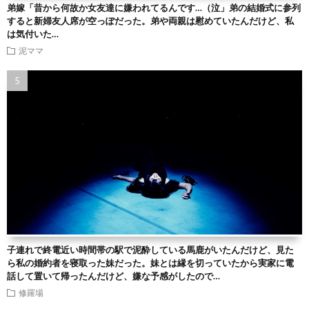
弟嫁「昔から何故か女友達に嫌われてるんです…（泣」弟の結婚式に参列
すると新婦友人席が空っぽだった。弟や両親は慰めていたんだけど、私
は気付いた…
泥ママ
子連れで終電近い時間帯の駅で泥酔している馬鹿がいたんだけど、見た
ら私の婚約者を寝取った妹だった。妹とは縁を切っていたから実家に電
話して置いて帰ったんだけど、嫌な予感がしたので…
修羅場