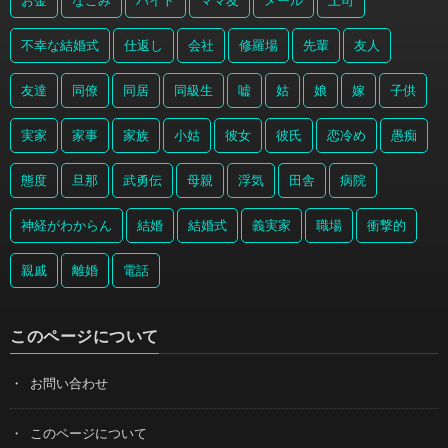
お金
なごみ
バイト
ママ友
メール
上司
不幸な結婚式
仕返し
会社
修羅場
先輩
友人
友達
同僚
同居
同級生
嘘
姑
娘
嫁
子供
実家
家事
家族
小姑
彼女
彼氏
恋冷め
愚痴
態度
旦那
武勇伝
母親
浮気
田舎
病院
神経がわからん
結婚
結婚式
義実家
職場
衝撃的
親戚
離婚
電話
このページについて
お問い合わせ
このページについて