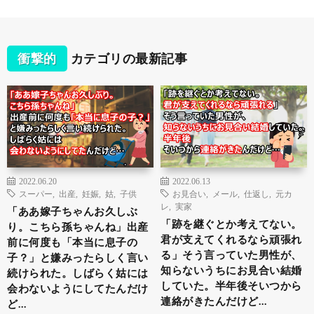
衝撃的
カテゴリの最新記事
2022.06.20
2022.06.13
スーパー
,
出産
,
妊娠
,
姑
,
子供
お見合い
,
メール
,
仕返し
,
元カ
レ
,
実家
「ああ嫁子ちゃんお久しぶ
「跡を継ぐとか考えてない。
り。こちら孫ちゃんね」出産
君が支えてくれるなら頑張れ
前に何度も「本当に息子の
る」そう言っていた男性が、
子？」と嫌みったらしく言い
知らないうちにお見合い結婚
続けられた。しばらく姑には
していた。半年後そいつから
会わないようにしてたんだけ
連絡がきたんだけど…
ど…