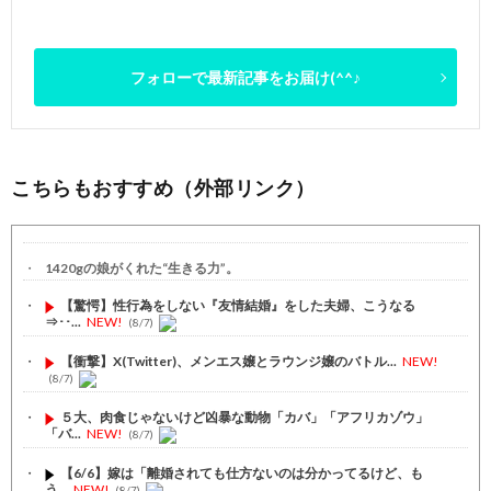
フォローで最新記事をお届け(^^♪
こちらもおすすめ（外部リンク）
1420gの娘がくれた“生きる力”。
【驚愕】性行為をしない『友情結婚』をした夫婦、こうなる
⇒･･...
NEW!
(8/7)
【衝撃】X(Twitter)、メンエス嬢とラウンジ嬢のバトル...
NEW!
(8/7)
５大、肉食じゃないけど凶暴な動物「カバ」「アフリカゾウ」
「バ...
NEW!
(8/7)
【6/6】嫁は「離婚されても仕方ないのは分かってるけど、も
う...
NEW!
(8/7)