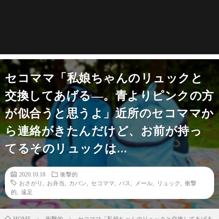
セコママ「私娘ちゃんのリュックと
交換してあげる―。青よりピンクの方
が似合うと思うよ」近所のセコママか
ら連絡がきたんだけど、お前が持っ
てるそのリュックは…
2020.10.18
衝撃的
おさがり
,
お弁当
,
カバン
,
セコママ
,
バス
,
メール
,
リュック
,
衝撃
的
,
遠足
衝撃的
セコママ「私娘ちゃんのリュックと交換してあげる―
HOME