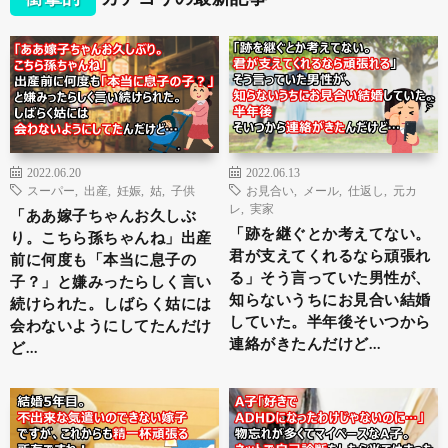
2022.06.20
2022.06.13
スーパー
,
出産
,
妊娠
,
姑
,
子供
お見合い
,
メール
,
仕返し
,
元カ
レ
,
実家
「ああ嫁子ちゃんお久しぶ
「跡を継ぐとか考えてない。
り。こちら孫ちゃんね」出産
君が支えてくれるなら頑張れ
前に何度も「本当に息子の
る」そう言っていた男性が、
子？」と嫌みったらしく言い
知らないうちにお見合い結婚
続けられた。しばらく姑には
していた。半年後そいつから
会わないようにしてたんだけ
連絡がきたんだけど…
ど…