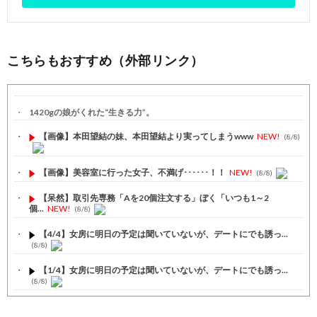
こちらもおすすめ（外部リンク）
1420gの娘がくれた“生きる力”。
【画像】本田望結の妹、本田望結より実ってしまうwww
NEW!
(8/8)
【画像】美容室に行った女子、不満げ･･････！！
NEW!
(8/8)
【呆然】取引先専務「Aを20個注文する」ぼく「いつも1～2
個...
NEW!
(8/8)
【4/4】女房に明日の予定は聞いていないが、デートにでも誘っ...
(8/8)
【1/4】女房に明日の予定は聞いていないが、デートにでも誘っ...
(8/8)
【2/2】彼女の誕生日を祝うために東京から地元帰ってきた。玄...
(8/8)