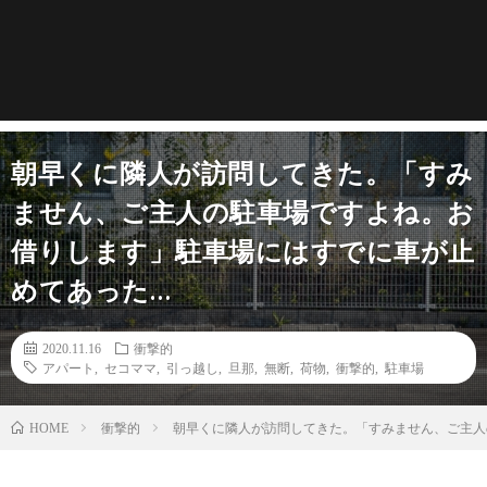
朝早くに隣人が訪問してきた。「すみ
ません、ご主人の駐車場ですよね。お
借りします」駐車場にはすでに車が止
めてあった…
2020.11.16
衝撃的
アパート
,
セコママ
,
引っ越し
,
旦那
,
無断
,
荷物
,
衝撃的
,
駐車場
衝撃的
朝早くに隣人が訪問してきた。「すみません、ご主人
HOME