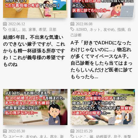
2022.06.12
2022.06.08
仕返し
,
姑
,
家事
,
希望
,
旦那
ADHD
,
ネット
,
友やめ
,
指摘
,
自
己診断
結婚5年目。不出来な気遣い
A子「好きでADHDになった
のできない嫁子ですが、これ
わけじゃないのに…」物忘れ
からも精一杯頑張る所存です
が多くてマイペースなA子。
わ！これが義母様の希望です
自己診断をしたら当てはまっ
ものね
たらしいんだけど医者に診て
もらったら…
2022.05.30
2022.05.29
スピーチ
,
友やめ
,
友人
,
席次
,
新
いとこ
,
嫁
,
幼稚園児
,
息子
,
衝撃