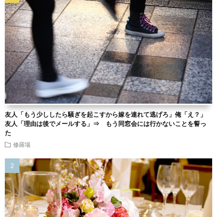
友人「もう少ししたら騒ぎを起こすから嫁を連れて逃げろ」俺「え？」
友人「理由は後でメールする」⇒ もう同窓会には行かないことを誓っ
た
修羅場