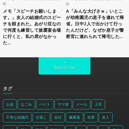
郎
的
メモ「スピーチお願いしま
A「みんな大げさｗ」いとこ
す。」友人の結婚式のスピー
が幼稚園児の息子を連れて帰
チを頼まれた。あがり症なの
省。日中2人で出かけて行っ
で何度も練習して披露宴会場
たんだけど、なぜか息子が警
に行くと、私の席がなかっ
察官に連れられて帰宅した…
た…
Back to Top
タグ
お金
なごみ
バイト
ママ友
メール
上司
不幸な結婚式
仕返し
会社
修羅場
先輩
友人