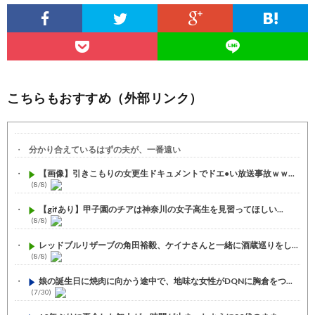
こちらもおすすめ（外部リンク）
分かり合えているはずの夫が、一番遠い
【画像】引きこもりの女更生ドキュメントでドエ●い放送事故ｗｗ...
(8/8)
【gifあり】甲子園のチアは神奈川の女子高生を見習ってほしい...
(8/8)
レッドブルリザーブの角田裕毅、ケイナさんと一緒に酒蔵巡りをし...
(8/8)
娘の誕生日に焼肉に向かう途中で、地味な女性がDQNに胸倉をつ...
(7/30)