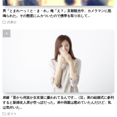
男「とまれーっ！と・ま・れ」俺「え？」京都観光中、カメラマンに怒
鳴られた。その態度にムカついたので携帯を取り出して…
武勇伝
弟嫁「昔から何故か女友達に嫌われてるんです…（泣」弟の結婚式に参列
すると新婦友人席が空っぽだった。弟や両親は慰めていたんだけど、私
は気付いた…
泥ママ