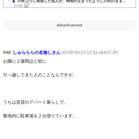
10年ぶりに再会した知人が、時間が止まったように20代のまま...
(7/30)
七ツ森りり ご令嬢と召使いの禁断の恋…1日だけ許された夫婦と...
(7/30)
Advertisement
娘の誕生日に焼肉に向かう途中で、地味な女性がDQNに胸倉をつ...
(7/30)
すまん熊本やがコンビニに食品も水もない
(7/30)
948:
しゅらららの名無しさん
03/09/30 23:52 ID:oB4VCZF/
いきなり円高
(7/30)
お隣に２週間ほど前に
【セール】Apple Apple Watch、iPhoneや...
(7/30)
引っ越してきた人のことなんですが。
人体の中身が左右非対称なのは繊毛が回転運動をして左側に流れが...
(7/30)
可愛い彼女が部屋に入ってきた。もしかしてニンジャ？→スタイリ...
うちは賃貸のアパート暮らしで、
(7/30)
Powered by livedoor 相互RSS
敷地内に駐車場を２台借りています。