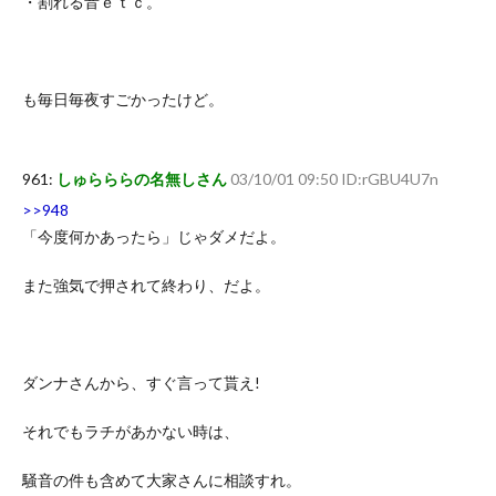
・割れる音ｅｔｃ。
も毎日毎夜すごかったけど。
961:
しゅらららの名無しさん
03/10/01 09:50 ID:rGBU4U7n
>>948
「今度何かあったら」じゃダメだよ。
また強気で押されて終わり、だよ。
ダンナさんから、すぐ言って貰え!
それでもラチがあかない時は、
騒音の件も含めて大家さんに相談すれ。