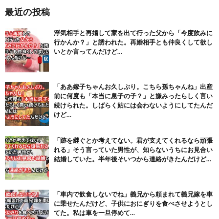
最近の投稿
【注目】熊本地震、28人死亡（30日午前6:30時点）
(7/30)
浮気相手と再婚して家を出て行った父から「今度飲みに
舌を絡ませて、唾液交換して── ちゅっちゅしながらの濃厚エッ...
行かんか？」と誘われた。再婚相手とも仲良くして欲し
(7/30)
いとか言ってんだけど…
【パリピ孔明】アニオリ場面も高評価「パリピ」続編への期待が高...
(6/22)
【画像】テイルズで一番マ〇コ舐めまわしたい女の子ｗｗｗｗｗ
「ああ嫁子ちゃんお久しぶり。こちら孫ちゃんね」出産
(6/22)
前に何度も「本当に息子の子？」と嫌みったらしく言い
続けられた。しばらく姑には会わないようにしてたんだ
Powered by livedoor 相互RSS
けど…
「跡を継ぐとか考えてない。君が支えてくれるなら頑張
れる」そう言っていた男性が、知らないうちにお見合い
結婚していた。半年後そいつから連絡がきたんだけど…
「車内で飲食しないでね」義兄から頼まれて義兄嫁を車
に乗せたんだけど、子供におにぎりを食べさせようとし
てた。私は車を一旦停めて…