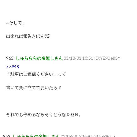
…そして、
出来れば報告きぼん(笑
965:
しゅらららの名無しさん
03/10/01 10:51 ID:YExUebSY
>>948
「駐車はご遠慮ください」って
書いて奥に立てておいたら？
それでも停めるならそうとうなＤＱＮ。
952:
しゅらららの名無しさん
03/09/30 23:59 ID:LInP9nJu