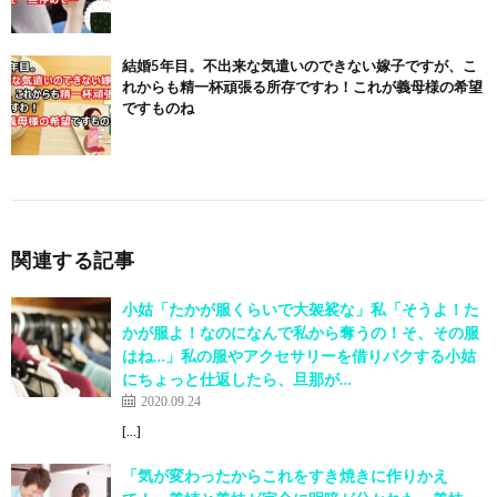
結婚5年目。不出来な気遣いのできない嫁子ですが、こ
れからも精一杯頑張る所存ですわ！これが義母様の希望
ですものね
関連する記事
小姑「たかが服くらいで大袈裟な」私「そうよ！た
かが服よ！なのになんで私から奪うの！そ、その服
はね…」私の服やアクセサリーを借りパクする小姑
にちょっと仕返したら、旦那が…
2020.09.24
[…]
「気が変わったからこれをすき焼きに作りかえ