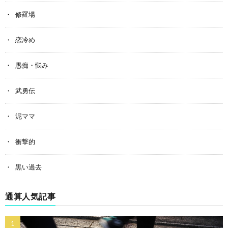
修羅場
恋冷め
愚痴・悩み
武勇伝
泥ママ
衝撃的
黒い過去
通算人気記事