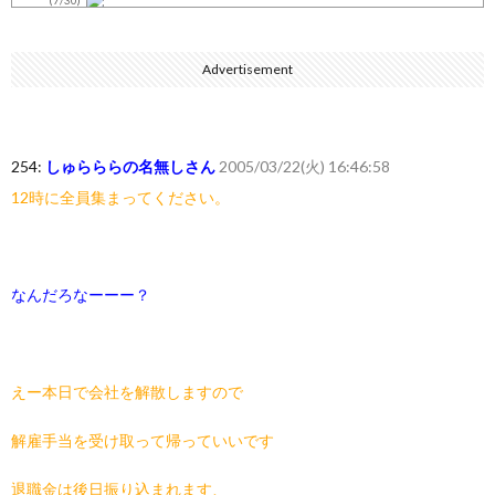
娘の誕生日に焼肉に向かう途中で、地味な女性がDQNに胸倉をつ...
(7/30)
Advertisement
すまん熊本やがコンビニに食品も水もない
(7/30)
いきなり円高
(7/30)
254:
しゅらららの名無しさん
2005/03/22(火) 16:46:58
【セール】Apple Apple Watch、iPhoneや...
(7/30)
12時に全員集まってください。
人体の中身が左右非対称なのは繊毛が回転運動をして左側に流れが...
(7/30)
可愛い彼女が部屋に入ってきた。もしかしてニンジャ？→スタイリ...
(7/30)
なんだろなーーー？
Powered by livedoor 相互RSS
えー本日で会社を解散しますので
解雇手当を受け取って帰っていいです
退職金は後日振り込まれます、