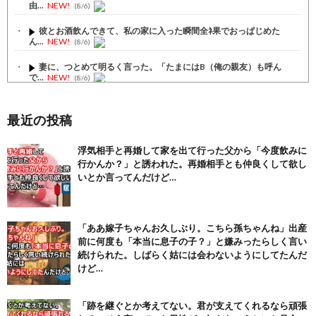
由...
NEW!
(8/6)
彼とお酒飲んできて、私の家に入った瞬間全ﾈ果でおっぱじめた
ん...
NEW!
(8/6)
妻に、つとめて明るく言った。「たまにはB（俺の親友）も呼ん
で...
NEW!
(8/6)
三才の息子と夫を置いて、仕事で二年間出向した時に浮気した。
す...
NEW!
(8/6)
最近の投稿
【注目】熊本地震、28人死亡（30日午前6:30時点）
(7/30)
浮気相手と再婚して家を出て行った父から「今度飲みに
行かんか？」と誘われた。再婚相手とも仲良くして欲し
舌を絡ませて、唾液交換して── ちゅっちゅしながらの濃厚エッ...
(7/30)
いとか言ってんだけど…
【パリピ孔明】アニオリ場面も高評価「パリピ」続編への期待が高...
(6/22)
「ああ嫁子ちゃんお久しぶり。こちら孫ちゃんね」出産
【画像】テイルズで一番マ〇コ舐めまわしたい女の子ｗｗｗｗｗ
前に何度も「本当に息子の子？」と嫌みったらしく言い
(6/22)
続けられた。しばらく姑には会わないようにしてたんだ
Powered by livedoor 相互RSS
けど…
「跡を継ぐとか考えてない。君が支えてくれるなら頑張