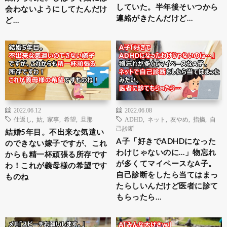
していた。半年後そいつから
会わないようにしてたんだけ
連絡がきたんだけど…
ど…
2022.06.12
2022.06.08
仕返し
,
姑
,
家事
,
希望
,
旦那
ADHD
,
ネット
,
友やめ
,
指摘
,
自
己診断
結婚5年目。不出来な気遣い
A子「好きでADHDになった
のできない嫁子ですが、これ
わけじゃないのに…」物忘れ
からも精一杯頑張る所存です
が多くてマイペースなA子。
わ！これが義母様の希望です
自己診断をしたら当てはまっ
ものね
たらしいんだけど医者に診て
もらったら…