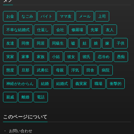
お金
なごみ
バイト
ママ友
メール
上司
不幸な結婚式
仕返し
会社
修羅場
先輩
友人
友達
同僚
同居
同級生
嘘
姑
娘
嫁
子供
実家
家事
家族
小姑
彼女
彼氏
恋冷め
愚痴
態度
旦那
武勇伝
母親
浮気
田舎
病院
神経がわからん
結婚
結婚式
義実家
職場
衝撃的
親戚
離婚
電話
このページについて
お問い合わせ