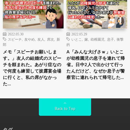
2022.05.30
2022.05.29
スピーチ
,
友やめ
,
友人
,
席次
,
新
いとこ
,
嫁
,
幼稚園児
,
息子
,
衝撃
郎
的
メモ「スピーチお願いしま
A「みんな大げさｗ」いとこ
す。」友人の結婚式のスピー
が幼稚園児の息子を連れて帰
チを頼まれた。あがり症なの
省。日中2人で出かけて行っ
で何度も練習して披露宴会場
たんだけど、なぜか息子が警
に行くと、私の席がなかっ
察官に連れられて帰宅した…
た…
Back to Top
タグ