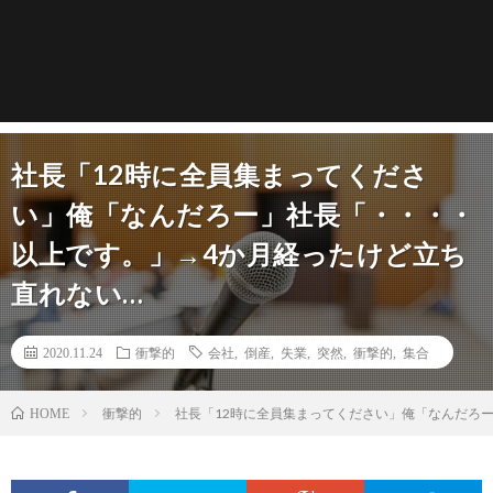
社長「12時に全員集まってくださ
い」俺「なんだろー」社長「・・・・
以上です。」→4か月経ったけど立ち
直れない…
2020.11.24
衝撃的
会社
,
倒産
,
失業
,
突然
,
衝撃的
,
集合
衝撃的
社長「12時に全員集まってください」俺「なんだろ
HOME