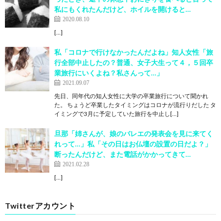
私にもくれたんだけど、ホイルを開けると…
2020.08.10
[…]
私「コロナで行けなかったんだよね」知人女性「旅
行全部中止したの？普通、女子大生って４，５回卒
業旅行にいくよね？私さんって…」
2021.09.07
先日、同年代の知人女性に大学の卒業旅行について聞かれ
た。 ちょうど卒業したタイミングはコロナが流行りだした タ
イミングで3月に予定していた旅行を中止し[…]
旦那「姉さんが、娘のバレエの発表会を見に来てく
れって…」私「その日はお仏壇の設置の日だよ？」
断ったんだけど、また電話がかかってきて…
2021.02.28
[…]
Twitterアカウント