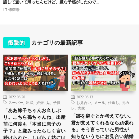
話して置いて帰ったんだけど、嫌な予感がしたので…
修羅場
衝撃的
カテゴリの最新記事
2022.06.20
2022.06.13
スーパー
,
出産
,
妊娠
,
姑
,
子供
お見合い
,
メール
,
仕返し
,
元カ
レ
,
実家
「ああ嫁子ちゃんお久しぶ
「跡を継ぐとか考えてない。
り。こちら孫ちゃんね」出産
君が支えてくれるなら頑張れ
前に何度も「本当に息子の
る」そう言っていた男性が、
子？」と嫌みったらしく言い
知らないうちにお見合い結婚
続けられた。しばらく姑には