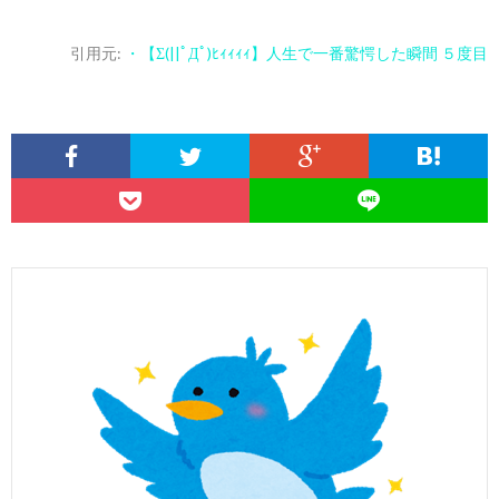
引用元:
・【Σ(||ﾟДﾟ)ﾋｨｨｨｨ】人生で一番驚愕した瞬間 ５度目