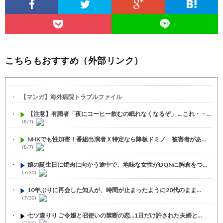
こちらもおすすめ（外部リンク）
【マンガ】海外病院トラブルファイル
【注意】有識者「夜にコーヒー飲むの眠れなくなるぞ」←これ・・...
(8/7)
NHKでも性加害！番組出演者Ｘ特定なら降板ドミノ 被害者があ...
(8/7)
娘の誕生日に焼肉に向かう途中で、地味な女性がDQNに胸倉をつ...
(7/30)
10年ぶりに再会した知人が、時間が止まったように20代のまま...
(7/30)
七ツ森りり ご令嬢と召使いの禁断の恋…1日だけ許された夫婦と...
(7/30)