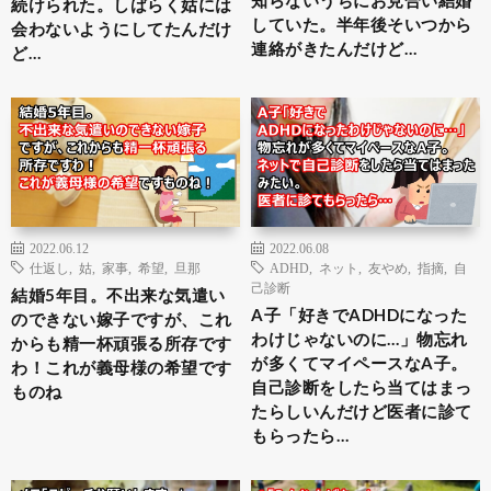
知らないうちにお見合い結婚
続けられた。しばらく姑には
していた。半年後そいつから
会わないようにしてたんだけ
連絡がきたんだけど…
ど…
2022.06.12
2022.06.08
仕返し
,
姑
,
家事
,
希望
,
旦那
ADHD
,
ネット
,
友やめ
,
指摘
,
自
己診断
結婚5年目。不出来な気遣い
A子「好きでADHDになった
のできない嫁子ですが、これ
わけじゃないのに…」物忘れ
からも精一杯頑張る所存です
が多くてマイペースなA子。
わ！これが義母様の希望です
自己診断をしたら当てはまっ
ものね
たらしいんだけど医者に診て
もらったら…