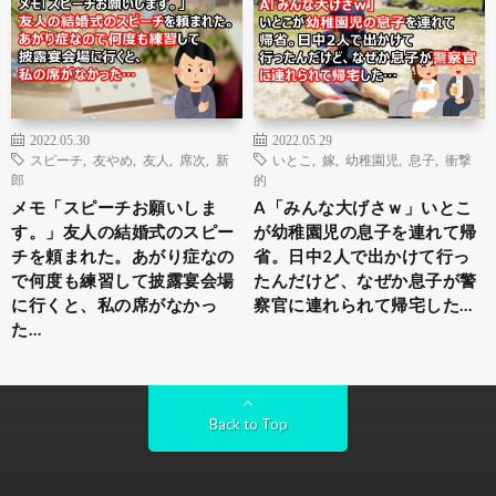
2022.05.30
2022.05.29
スピーチ
,
友やめ
,
友人
,
席次
,
新
いとこ
,
嫁
,
幼稚園児
,
息子
,
衝撃
郎
的
メモ「スピーチお願いしま
A「みんな大げさｗ」いとこ
す。」友人の結婚式のスピー
が幼稚園児の息子を連れて帰
チを頼まれた。あがり症なの
省。日中2人で出かけて行っ
で何度も練習して披露宴会場
たんだけど、なぜか息子が警
に行くと、私の席がなかっ
察官に連れられて帰宅した…
た…
Back to Top