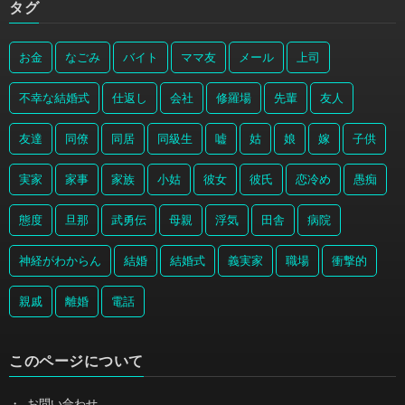
タグ
お金
なごみ
バイト
ママ友
メール
上司
不幸な結婚式
仕返し
会社
修羅場
先輩
友人
友達
同僚
同居
同級生
嘘
姑
娘
嫁
子供
実家
家事
家族
小姑
彼女
彼氏
恋冷め
愚痴
態度
旦那
武勇伝
母親
浮気
田舎
病院
神経がわからん
結婚
結婚式
義実家
職場
衝撃的
親戚
離婚
電話
このページについて
お問い合わせ