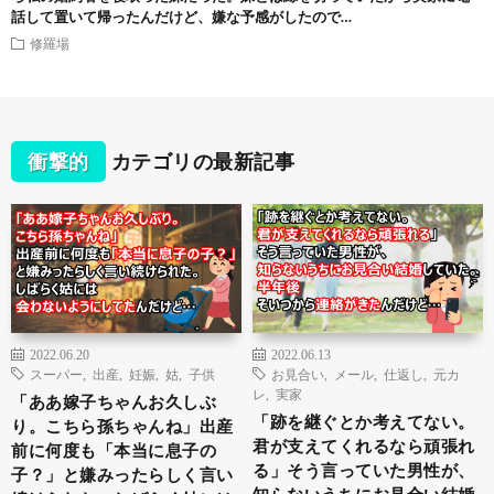
話して置いて帰ったんだけど、嫌な予感がしたので…
修羅場
衝撃的
カテゴリの最新記事
2022.06.20
2022.06.13
スーパー
,
出産
,
妊娠
,
姑
,
子供
お見合い
,
メール
,
仕返し
,
元カ
レ
,
実家
「ああ嫁子ちゃんお久しぶ
「跡を継ぐとか考えてない。
り。こちら孫ちゃんね」出産
君が支えてくれるなら頑張れ
前に何度も「本当に息子の
る」そう言っていた男性が、
子？」と嫌みったらしく言い