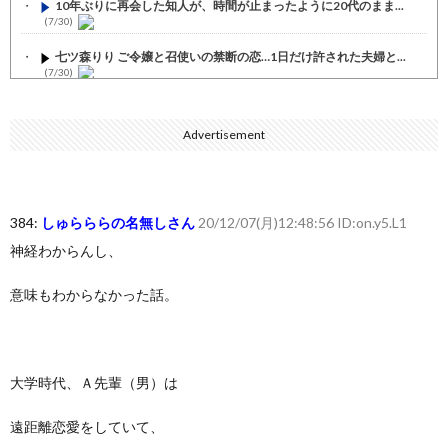
10年ぶりに再会した知人が、時間が止まったように20代のまま...
(7/30)
七ツ森りり ご令嬢と召使いの禁断の恋…1日だけ許された夫婦と...
(7/30)
娘の誕生日に焼肉に向かう途中で、地味な女性がDQNに胸倉をつ...
(7/30)
Advertisement
すまん熊本やがコンビニに食品も水もない
(7/30)
いきなり円高
(7/30)
384:
しゅらららの名無しさん
20/12/07(月)12:48:56 ID:on.y5.L1
【セール】Apple Apple Watch、iPhoneや...
(7/30)
神経わからんし、
人体の中身が左右非対称なのは繊毛が回転運動をして左側に流れが...
(7/30)
意味もわからなかった話。
可愛い彼女が部屋に入ってきた。もしかしてニンジャ？→スタイリ...
(7/30)
Powered by livedoor 相互RSS
大学時代、Ａ先輩（男）は
遠距離恋愛をしていて、