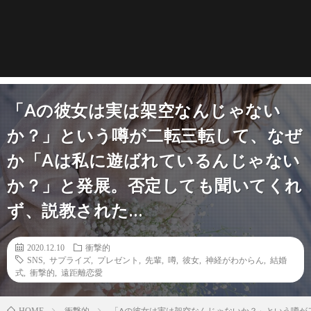
「Aの彼女は実は架空なんじゃない
か？」という噂が二転三転して、なぜ
か「Aは私に遊ばれているんじゃない
か？」と発展。否定しても聞いてくれ
ず、説教された…
2020.12.10
衝撃的
SNS
,
サプライズ
,
プレゼント
,
先輩
,
噂
,
彼女
,
神経がわからん
,
結婚
式
,
衝撃的
,
遠距離恋愛
衝撃的
「Aの彼女は実は架空なんじゃないか？」という噂が
HOME