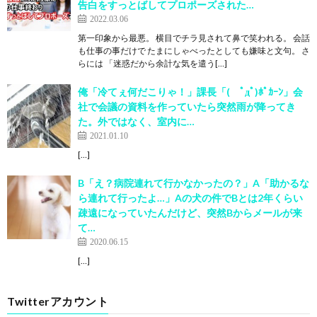
告白をすっとばしてプロポーズされた…
2022.03.06
第一印象から最悪。 横目でチラ見されて鼻で笑われる。 会話
も仕事の事だけで たまにしゃべったとしても嫌味と文句。 さ
らには 「迷惑だから余計な気を遣う[…]
俺「冷てぇ何だこりゃ！」課長「( ﾟдﾟ)ﾎﾟｶｰﾝ」会
社で会議の資料を作っていたら突然雨が降ってき
た。外ではなく、室内に…
2021.01.10
[…]
B「え？病院連れて行かなかったの？」A「助かるな
ら連れて行ったよ…」Aの犬の件でBとは2年くらい
疎遠になっていたんだけど、突然Bからメールが来
て…
2020.06.15
[…]
Twitterアカウント