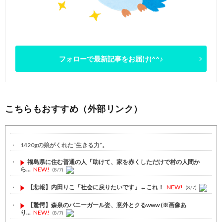
フォローで最新記事をお届け(^^♪
こちらもおすすめ（外部リンク）
1420gの娘がくれた“生きる力”。
福島県に住む普通の人「助けて、家を赤くしただけで村の人間か
ら...
NEW!
(8/7)
【悲報】内田りこ「社会に戻りたいです」←これ！
NEW!
(8/7)
【驚愕】森泉のバニーガール姿、意外とクるwww (※画像あ
り...
NEW!
(8/7)