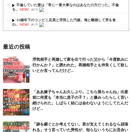
不倫していた妻は「常に一番大事なのはあなたの方だった。不倫
を...
NEW!
(8/7)
10歳年下のコンビニ店員と浮気した汚嫁。俺と離婚して男を食
わ...
NEW!
(8/7)
私の不倫が夫と娘にバレてしまい、今はお情けで家に置いてもら
っ...
NEW!
(8/7)
最近の投稿
【注目】熊本地震、28人死亡（30日午前6:30時点）
(7/30)
浮気相手と再婚して家を出て行った父から「今度飲みに
舌を絡ませて、唾液交換して── ちゅっちゅしながらの濃厚エッ...
行かんか？」と誘われた。再婚相手とも仲良くして欲し
(7/30)
いとか言ってんだけど…
【パリピ孔明】アニオリ場面も高評価「パリピ」続編への期待が高...
(6/22)
【画像】テイルズで一番マ〇コ舐めまわしたい女の子ｗｗｗｗｗ
「ああ嫁子ちゃんお久しぶり。こちら孫ちゃんね」出産
(6/22)
前に何度も「本当に息子の子？」と嫌みったらしく言い
続けられた。しばらく姑には会わないようにしてたんだ
Powered by livedoor 相互RSS
けど…
「跡を継ぐとか考えてない。君が支えてくれるなら頑張
れる」そう言っていた男性が、知らないうちにお見合い