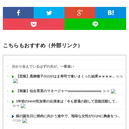
こちらもおすすめ（外部リンク）
分かり合えているはずの夫が、一番遠い
【悲報】黒柳徹子(92)がはま寿司で食いまくった結果ｗｗｗｗ...
(8/9)
【画像】仙台育英のマネージャーwwwwwwwwwwwww
(8/9)
5年前のNHK性加害の出演者は「今も普通の顔して芸能活動して...
(8/9)
娘の誕生日に焼肉に向かう途中で、地味な女性がDQNに胸倉をつ...
(7/30)