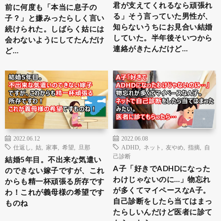
君が支えてくれるなら頑張れ
前に何度も「本当に息子の
る」そう言っていた男性が、
子？」と嫌みったらしく言い
知らないうちにお見合い結婚
続けられた。しばらく姑には
していた。半年後そいつから
会わないようにしてたんだけ
連絡がきたんだけど…
ど…
2022.06.12
2022.06.08
仕返し
,
姑
,
家事
,
希望
,
旦那
ADHD
,
ネット
,
友やめ
,
指摘
,
自
己診断
結婚5年目。不出来な気遣い
A子「好きでADHDになった
のできない嫁子ですが、これ
わけじゃないのに…」物忘れ
からも精一杯頑張る所存です
が多くてマイペースなA子。
わ！これが義母様の希望です
自己診断をしたら当てはまっ
ものね
たらしいんだけど医者に診て