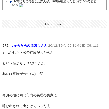
10年ぶりに再会した知人が、時間が止まったように20代のまま...
(7/30)
七ツ森りり ご令嬢と召使いの禁断の恋…1日だけ許された夫婦と...
(7/30)
Advertisement
娘の誕生日に焼肉に向かう途中で、地味な女性がDQNに胸倉をつ...
(7/30)
すまん熊本やがコンビニに食品も水もない
(7/30)
395:
しゅらららの名無しさん
20/12/18(金)23:16:46 ID:C8.ls.L1
いきなり円高
(7/30)
もしかしたら私の神経がわからん
【セール】Apple Apple Watch、iPhoneや...
(7/30)
という話かもしれないけど、
人体の中身が左右非対称なのは繊毛が回転運動をして左側に流れが...
(7/30)
私には意味が分からない話
可愛い彼女が部屋に入ってきた。もしかしてニンジャ？→スタイリ...
(7/30)
Powered by livedoor 相互RSS
今月の頭に同じ市内の義理の実家に
呼び出されて出かけていった夫