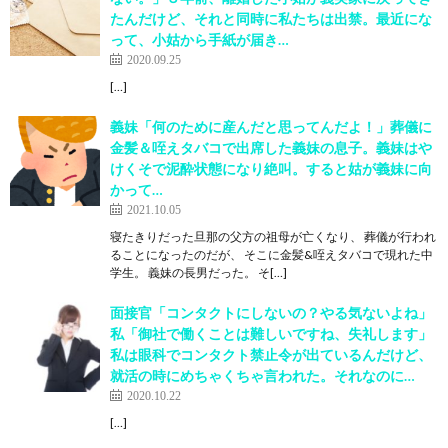
たんだけど、それと同時に私たちは出禁。最近にな
って、小姑から手紙が届き…
2020.09.25
[…]
義妹「何のために産んだと思ってんだよ！」葬儀に
金髪＆咥えタバコで出席した義妹の息子。義妹はや
けくそで泥酔状態になり絶叫。すると姑が義妹に向
かって…
2021.10.05
寝たきりだった旦那の父方の祖母が亡くなり、 葬儀が行われ
ることになったのだが、 そこに金髪&咥えタバコで現れた中
学生。 義妹の長男だった。 そ[…]
面接官「コンタクトにしないの？やる気ないよね」
私「御社で働くことは難しいですね、失礼します」
私は眼科でコンタクト禁止令が出ているんだけど、
就活の時にめちゃくちゃ言われた。それなのに…
2020.10.22
[…]