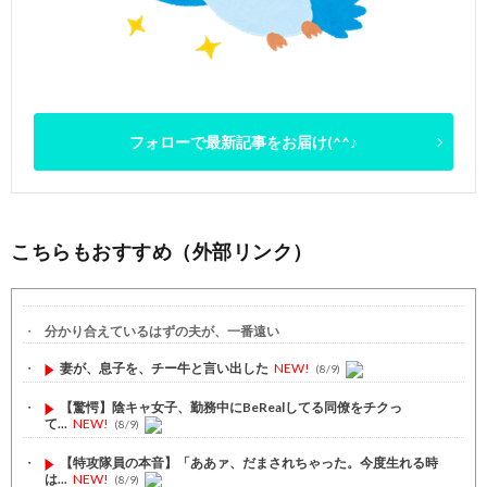
フォローで最新記事をお届け(^^♪
こちらもおすすめ（外部リンク）
分かり合えているはずの夫が、一番遠い
妻が、息子を、チー牛と言い出した
NEW!
(8/9)
【驚愕】陰キャ女子、勤務中にBeRealしてる同僚をチクっ
て...
NEW!
(8/9)
【特攻隊員の本音】「ああァ、だまされちゃった。今度生れる時
は...
NEW!
(8/9)