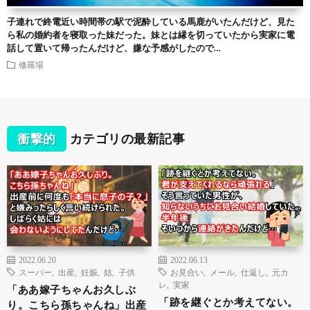
子連れで終電近い時間帯の駅で泥酔している馬鹿がいたんだけど、見た
ら私の婚約者を寝取った妹だった。妹とは縁を切っていたから実家に電
話して置いて帰ったんだけど、嫌な予感がしたので…
修羅場
衝撃的
カテゴリの最新記事
2022.06.20
2022.06.13
スーパー
,
出産
,
妊娠
,
姑
,
子供
お見合い
,
メール
,
仕返し
,
元カ
レ
,
実家
「ああ嫁子ちゃんお久しぶ
「跡を継ぐとか考えてない。
り。こちら孫ちゃんね」出産