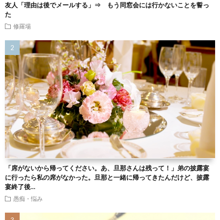
友人「理由は後でメールする」⇒ もう同窓会には行かないことを誓っ
た
修羅場
「席がないから帰ってください。あ、旦那さんは残って！」弟の披露宴
に行ったら私の席がなかった。旦那と一緒に帰ってきたんだけど、披露
宴終了後…
愚痴・悩み