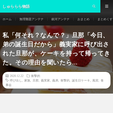
しゅららら物語
ホーム
無理難題アンテナ
銀河アンテナ
おまとめ
まとめくす
私「何それ？なんで？」旦那「今日、
弟の誕生日だから」義実家に呼び出さ
れた旦那が、ケーキを持って帰ってき
た。その理由を聞いたら…
2020.12.22
衝撃的
呼び出し
,
家族
,
旦那
,
義実家
,
義弟
,
衝撃的
,
誕生日ケーキ
,
風習
,
食
事会