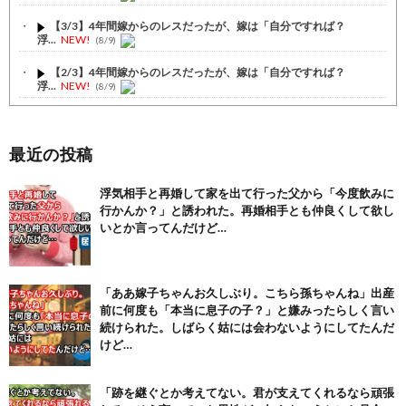
【3/3】4年間嫁からのレスだったが、嫁は「自分ですれば？
浮...
NEW!
(8/9)
【2/3】4年間嫁からのレスだったが、嫁は「自分ですれば？
浮...
NEW!
(8/9)
【1/3】4年間嫁からのレスだったが、嫁は「自分ですれば？
浮...
NEW!
(8/9)
最近の投稿
【注目】熊本地震、28人死亡（30日午前6:30時点）
(7/30)
浮気相手と再婚して家を出て行った父から「今度飲みに
舌を絡ませて、唾液交換して── ちゅっちゅしながらの濃厚エッ...
行かんか？」と誘われた。再婚相手とも仲良くして欲し
(7/30)
いとか言ってんだけど…
【パリピ孔明】アニオリ場面も高評価「パリピ」続編への期待が高...
(6/22)
【画像】テイルズで一番マ〇コ舐めまわしたい女の子ｗｗｗｗｗ
「ああ嫁子ちゃんお久しぶり。こちら孫ちゃんね」出産
(6/22)
前に何度も「本当に息子の子？」と嫌みったらしく言い
続けられた。しばらく姑には会わないようにしてたんだ
Powered by livedoor 相互RSS
けど…
「跡を継ぐとか考えてない。君が支えてくれるなら頑張