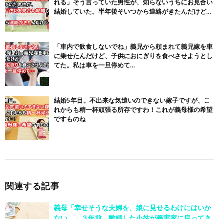
れる」そう言っていた男性が、知らないうちにお見合い
結婚していた。半年後そいつから連絡がきたんだけど…
「車内で飲食しないでね」義兄から頼まれて義兄嫁を車
に乗せたんだけど、子供におにぎりを食べさせようとし
てた。私は車を一旦停めて…
結婚5年目。不出来な気遣いのできない嫁子ですが、こ
れからも精一杯頑張る所存ですわ！これが義母様の希望
ですものね
関連する記事
義母「幸せそうな夫婦を、娘に見せるわけにはいか
ない。」３年前、離婚した小姑が義実家に戻ってき