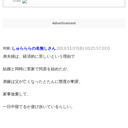
(7/30)
七ツ森りり ご令嬢と召使いの禁断の恋…1日だけ許された夫婦と...
(7/30)
Advertisement
娘の誕生日に焼肉に向かう途中で、地味な女性がDQNに胸倉をつ...
(7/30)
すまん熊本やがコンビニに食品も水もない
(7/30)
908:
しゅらららの名無しさん
2013/11/27(水) 10:21:57.23 0
いきなり円高
(7/30)
弟夫婦は、経済的に苦しいという理由で
【セール】Apple Apple Watch、iPhoneや...
(7/30)
結婚と同時に実家で同居を始めたが、
人体の中身が左右非対称なのは繊毛が回転運動をして左側に流れが...
(7/30)
弟嫁は父が亡くなったとたんに態度が豹変。
可愛い彼女が部屋に入ってきた。もしかしてニンジャ？→スタイリ...
(7/30)
家事放棄して、
Powered by livedoor 相互RSS
一日中寝てるか遊び歩いているらしい。