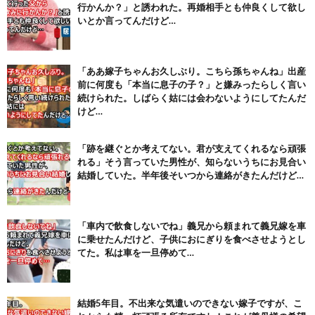
行かんか？」と誘われた。再婚相手とも仲良くして欲し
(7/30)
いとか言ってんだけど…
【パリピ孔明】アニオリ場面も高評価「パリピ」続編への期待が高...
(6/22)
【画像】テイルズで一番マ〇コ舐めまわしたい女の子ｗｗｗｗｗ
「ああ嫁子ちゃんお久しぶり。こちら孫ちゃんね」出産
(6/22)
前に何度も「本当に息子の子？」と嫌みったらしく言い
続けられた。しばらく姑には会わないようにしてたんだ
Powered by livedoor 相互RSS
けど…
「跡を継ぐとか考えてない。君が支えてくれるなら頑張
れる」そう言っていた男性が、知らないうちにお見合い
結婚していた。半年後そいつから連絡がきたんだけど…
「車内で飲食しないでね」義兄から頼まれて義兄嫁を車
に乗せたんだけど、子供におにぎりを食べさせようとし
てた。私は車を一旦停めて…
結婚5年目。不出来な気遣いのできない嫁子ですが、こ