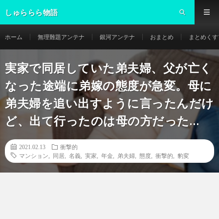
しゅららら物語
ホーム
無理難題アンテナ
銀河アンテナ
おまとめ
まとめくす
実家で同居していた弟夫婦、父が亡く
なった途端に弟嫁の態度が急変。母に
弟夫婦を追い出すように言ったんだけ
ど、出て行ったのは母の方だった…
2021.02.13
衝撃的
マンション
,
同居
,
名義
,
実家
,
年金
,
弟夫婦
,
態度
,
衝撃的
,
豹変