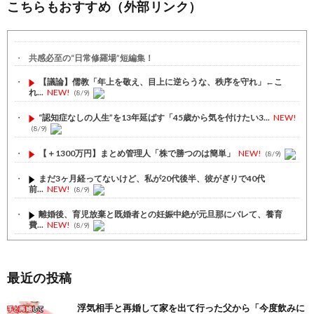
こちらもおすすめ（外部リンク）
共感必至の“日常修羅場”短編集！
【議論】儒教「年上を敬え、目上に逆らうな、秩序を守れ」←こ
れ...
NEW!
(8/9)
“認知症なしの人生”を13年延ばす「45歳から気を付けたい3...
NEW!
(8/9)
【＋1300万円】まとめ管理人「株で勝つのは簡単」
NEW!
(8/9)
まだ3ヶ月経ってないけど、私が20代後半、彼がぎりで40代
前...
NEW!
(8/9)
離婚後、育児放棄と既婚者との妊娠中絶が元旦那にバレて、養育
費...
NEW!
(8/9)
酔って自爆してバレた... 子供の態度が変わって旦那の口から...
NEW!
(8/9)
最近の投稿
【注目】熊本地震、28人死亡（30日午前6:30時点）
(7/30)
浮気相手と再婚して家を出て行った父から「今度飲みに
舌を絡ませて、唾液交換して── ちゅっちゅしながらの濃厚エッ...