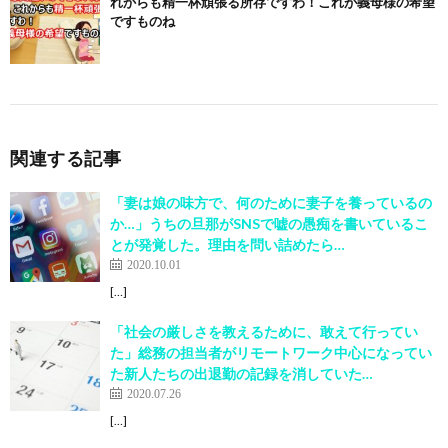
れからも精一杯頑張る所存ですわ！これが義母様の希望
ですものね
関連する記事
「妻は娘の味方で、何のために妻子を養っているの
か…」うちの旦那がSNSで嘘の愚痴を書いているこ
とが発覚した。理由を問い詰めたら…
2020.10.01
[…]
「社会の厳しさを教えるために、敢えて行ってい
た」総務の担当者がリモートワーク中心になってい
た新人たちの出退勤の記録を消していた…
2020.07.26
[…]