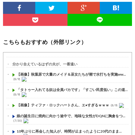
こちらもおすすめ（外部リンク）
分かり合えているはずの夫が、一番遠い
【画像】秋葉原で大量のメイド＆巫女たちが潮で水打ちを実施ww...
(8/9)
「タトゥー入れてる奴は全員バカです」「すごい民度低い」この道...
(8/9)
【画像】ティファ・ロックハートさん、エ●すぎるｗｗｗ
(8/9)
娘の誕生日に焼肉に向かう途中で、地味な女性がDQNに胸倉をつ...
(7/30)
10年ぶりに再会した知人が、時間が止まったように20代のまま...