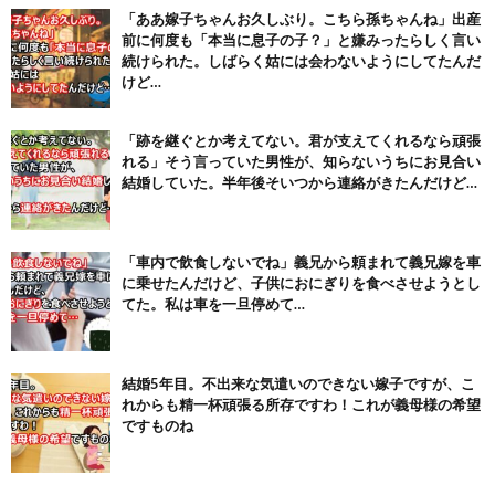
【画像】テイルズで一番マ〇コ舐めまわしたい女の子ｗｗｗｗｗ
「ああ嫁子ちゃんお久しぶり。こちら孫ちゃんね」出産
(6/22)
前に何度も「本当に息子の子？」と嫌みったらしく言い
続けられた。しばらく姑には会わないようにしてたんだ
Powered by livedoor 相互RSS
けど…
「跡を継ぐとか考えてない。君が支えてくれるなら頑張
れる」そう言っていた男性が、知らないうちにお見合い
結婚していた。半年後そいつから連絡がきたんだけど…
「車内で飲食しないでね」義兄から頼まれて義兄嫁を車
に乗せたんだけど、子供におにぎりを食べさせようとし
てた。私は車を一旦停めて…
結婚5年目。不出来な気遣いのできない嫁子ですが、こ
れからも精一杯頑張る所存ですわ！これが義母様の希望
ですものね