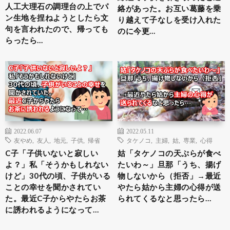
人工大理石の調理台の上でパ
絡があった。お互い葛藤を乗
ン生地を捏ねようとしたら文
り越えて子なしを受け入れた
句を言われたので、帰っても
のに今更…
らったら…
2022.06.07
2022.05.11
友やめ
,
友人
,
地元
,
子供
,
帰省
タケノコ
,
主婦
,
姑
,
専業
,
心得
C子「子供いないと寂しい
姑「タケノコの天ぷらが食べ
よ？」私「そうかもしれない
たいわ～」旦那「うち、揚げ
けど」30代の頃、子供がいる
物しないから（拒否」→最近
ことの幸せを聞かされてい
やたら姑から主婦の心得が送
た。最近C子からやたらお茶
られてくるなと思ったら…
に誘われるようになって…