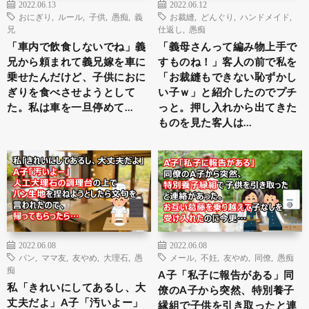
2022.06.13
2022.06.12
おにぎり
,
ルール
,
子供
,
愚痴
,
義
お裁縫
,
どんぐり
,
ハンドメイド
,
兄
仕返し
,
愚痴
「車内で飲食しないでね」義
「義母さんって編み物上手で
兄から頼まれて義兄嫁を車に
すものね！」客人の前で私を
乗せたんだけど、子供におに
「お裁縫もできない恥ずかし
ぎりを食べさせようとして
い子ｗ」と紹介したのでプチ
た。私は車を一旦停めて…
っと。押し入れから出てきた
ものを見た客人は…
2022.06.08
2022.06.08
パン
,
ママ友
,
友やめ
,
大理石
,
愚
メール
,
不妊
,
友やめ
,
同僚
,
愚痴
痴
A子「私子に報告がある」同
私「きれいにしてあるし、大
僚のA子から突然、特別養子
丈夫だよ」A子「汚いよー」
縁組で子供を引き取ったと連