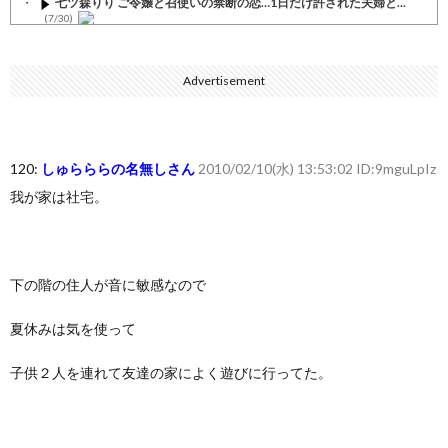
七ツ森りり ご令嬢と召使いの禁断の恋…1日だけ許された夫婦と...
(7/30)
娘の誕生日に焼肉に向かう途中で、地味な女性がDQNに胸倉をつ...
(7/30)
Advertisement
すまん熊本やがコンビニに食品も水もない
(7/30)
いきなり円高
(7/30)
120:
しゅらららの名無しさん
2010/02/10(水) 13:53:02 ID:9mguLpIz
【セール】Apple Apple Watch、iPhoneや...
(7/30)
我が家は社宅。
人体の中身が左右非対称なのは繊毛が回転運動をして左側に流れが...
(7/30)
可愛い彼女が部屋に入ってきた。もしかしてニンジャ？→スタイリ...
(7/30)
下の階の住人が音に敏感なので
Powered by livedoor 相互RSS
夏休みは気を使って
子供２人を連れて友達の家によく遊びに行ってた。