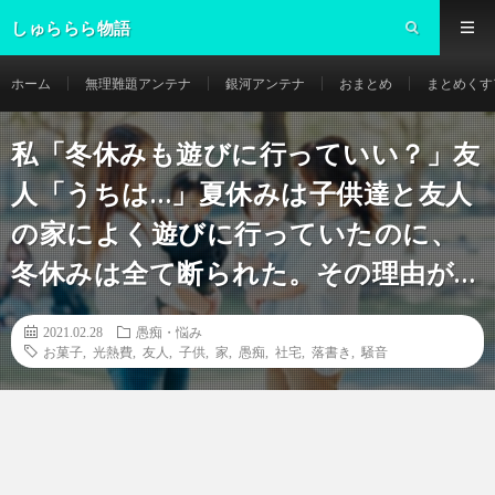
しゅららら物語
ホーム
無理難題アンテナ
銀河アンテナ
おまとめ
まとめくす
私「冬休みも遊びに行っていい？」友
人「うちは…」夏休みは子供達と友人
の家によく遊びに行っていたのに、
冬休みは全て断られた。その理由が…
2021.02.28
愚痴・悩み
お菓子
,
光熱費
,
友人
,
子供
,
家
,
愚痴
,
社宅
,
落書き
,
騒音