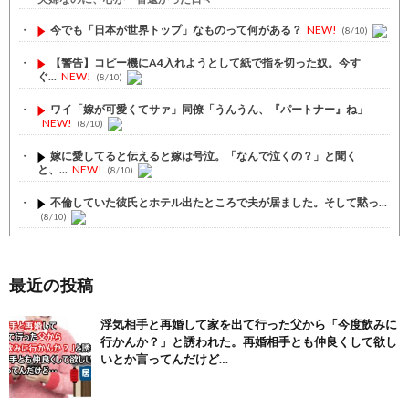
今でも「日本が世界トップ」なものって何がある？
NEW!
(8/10)
【警告】コピー機にA4入れようとして紙で指を切った奴。今す
ぐ...
NEW!
(8/10)
ワイ「嫁が可愛くてサァ」同僚「うんうん、『パートナー』ね」
NEW!
(8/10)
嫁に愛してると伝えると嫁は号泣。「なんで泣くの？」と聞く
と、...
NEW!
(8/10)
不倫していた彼氏とホテル出たところで夫が居ました。そして黙っ...
(8/10)
【2/2】嫁が浮気してた。間男に婚酌者がいて遊びですって言っ...
(8/10)
最近の投稿
【注目】熊本地震、28人死亡（30日午前6:30時点）
(7/30)
浮気相手と再婚して家を出て行った父から「今度飲みに
舌を絡ませて、唾液交換して── ちゅっちゅしながらの濃厚エッ...
行かんか？」と誘われた。再婚相手とも仲良くして欲し
(7/30)
いとか言ってんだけど…
【パリピ孔明】アニオリ場面も高評価「パリピ」続編への期待が高...
(6/22)