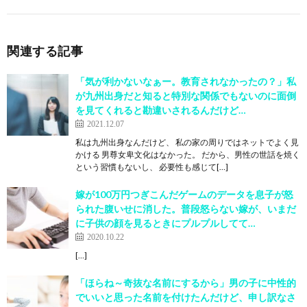
関連する記事
「気が利かないなぁー。教育されなかったの？」私
が九州出身だと知ると特別な関係でもないのに面倒
を見てくれると勘違いされるんだけど…
2021.12.07
私は九州出身なんだけど、 私の家の周りではネットでよく見
かける 男尊女卑文化はなかった。 だから、男性の世話を焼く
という習慣もないし、 必要性も感じて[…]
嫁が100万円つぎこんだゲームのデータを息子が怒
られた腹いせに消した。普段怒らない嫁が、いまだ
に子供の顔を見るときにプルプルしてて…
2020.10.22
[…]
「ほらね～奇抜な名前にするから」男の子に中性的
でいいと思った名前を付けたんだけど、申し訳なさ