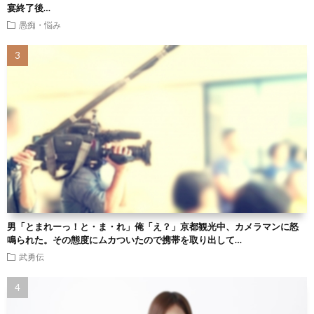
宴終了後…
愚痴・悩み
男「とまれーっ！と・ま・れ」俺「え？」京都観光中、カメラマンに怒
鳴られた。その態度にムカついたので携帯を取り出して…
武勇伝