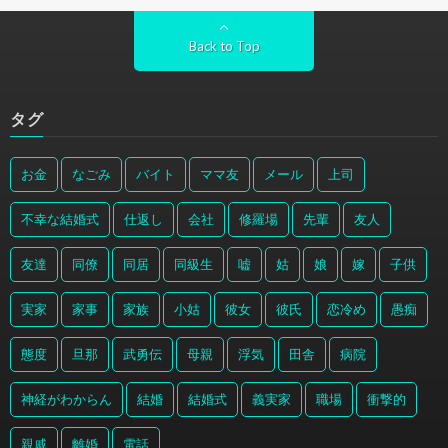
Back to Top
タグ
お金
なごみ
バイト
ママ友
メール
上司
不幸な結婚式
仕返し
会社
修羅場
先輩
友人
友達
同僚
同居
同級生
嘘
姑
娘
嫁
子供
実家
家事
家族
小姑
彼女
彼氏
恋冷め
愚痴
態度
旦那
武勇伝
母親
浮気
田舎
病院
神経がわからん
結婚
結婚式
義実家
職場
衝撃的
親戚
離婚
電話