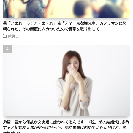
男「とまれーっ！と・ま・れ」俺「え？」京都観光中、カメラマンに怒
鳴られた。その態度にムカついたので携帯を取り出して…
武勇伝
弟嫁「昔から何故か女友達に嫌われてるんです…（泣」弟の結婚式に参列
すると新婦友人席が空っぽだった。弟や両親は慰めていたんだけど、私