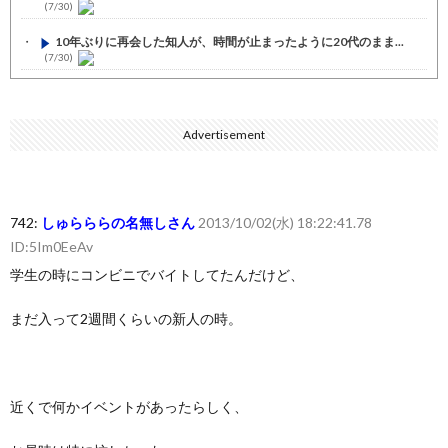
(7/30)
10年ぶりに再会した知人が、時間が止まったように20代のまま...
(7/30)
七ツ森りり ご令嬢と召使いの禁断の恋…1日だけ許された夫婦と...
(7/30)
Advertisement
娘の誕生日に焼肉に向かう途中で、地味な女性がDQNに胸倉をつ...
(7/30)
すまん熊本やがコンビニに食品も水もない
(7/30)
742:
しゅらららの名無しさん
2013/10/02(水) 18:22:41.78
いきなり円高
(7/30)
ID:5Im0EeAv
【セール】Apple Apple Watch、iPhoneや...
(7/30)
学生の時にコンビニでバイトしてたんだけど、
人体の中身が左右非対称なのは繊毛が回転運動をして左側に流れが...
まだ入って2週間くらいの新人の時。
(7/30)
可愛い彼女が部屋に入ってきた。もしかしてニンジャ？→スタイリ...
(7/30)
Powered by livedoor 相互RSS
近くで何かイベントがあったらしく、