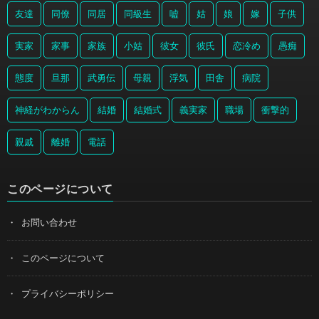
友達
同僚
同居
同級生
嘘
姑
娘
嫁
子供
実家
家事
家族
小姑
彼女
彼氏
恋冷め
愚痴
態度
旦那
武勇伝
母親
浮気
田舎
病院
神経がわからん
結婚
結婚式
義実家
職場
衝撃的
親戚
離婚
電話
このページについて
お問い合わせ
このページについて
プライバシーポリシー