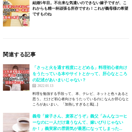
結婚5年目。不出来な気遣いのできない嫁子ですが、こ
れからも精一杯頑張る所存ですわ！これが義母様の希望
ですものね
関連する記事
「さっと火を通す程度にとどめる」料理初心者向け
をうたっている本やサイトとかって、肝心なところ
の記述があいまいじゃない？
2022.01.13
料理を勉強する手段って、 本、テレビ、ネットと色々あると
思う。 だけど初心者向けをうたっているのに なんか肝心なと
ころがあいまい。 「加熱しすぎると風[…]
義母「嫁子さん、麦茶どうぞ」義父「みんなコーヒ
ーなのに一人だけ違うなんて、嫁いびりじゃない
か！」義実家の雰囲気が最悪になってしまった…