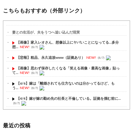
こちらもおすすめ（外部リンク）
妻との生活が、夫をうつへ追い込んだ現実
【画像】家入レオさん、想像以上にヤバいことになってる…多分
想...
NEW!
(8/7)
【悲報】粗品、永久追放www（証拠あり）
NEW!
(8/7)
【画像】思わず保存したくなる「笑える画像・最高な画像」貼っ
て...
NEW!
(8/7)
【6/6】嫁は「離婚されても仕方ないのは分かってるけど、も
う...
NEW!
(8/7)
【4/4】嫁が嫁の勤め先の社長と不倫している。証拠を掴む前に...
(8/7)
【1/4】嫁が嫁の勤め先の社長と不倫している。証拠を掴む前に...
(8/7)
最近の投稿
【注目】熊本地震、28人死亡（30日午前6:30時点）
(7/30)