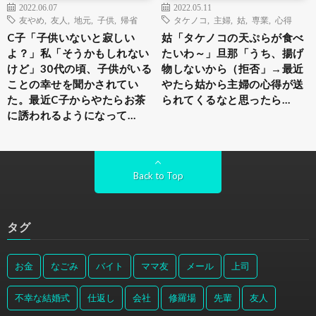
2022.06.07
2022.05.11
友やめ
,
友人
,
地元
,
子供
,
帰省
タケノコ
,
主婦
,
姑
,
専業
,
心得
C子「子供いないと寂しい
姑「タケノコの天ぷらが食べ
よ？」私「そうかもしれない
たいわ～」旦那「うち、揚げ
けど」30代の頃、子供がいる
物しないから（拒否」→最近
ことの幸せを聞かされてい
やたら姑から主婦の心得が送
た。最近C子からやたらお茶
られてくるなと思ったら…
に誘われるようになって…
Back to Top
タグ
お金
なごみ
バイト
ママ友
メール
上司
不幸な結婚式
仕返し
会社
修羅場
先輩
友人