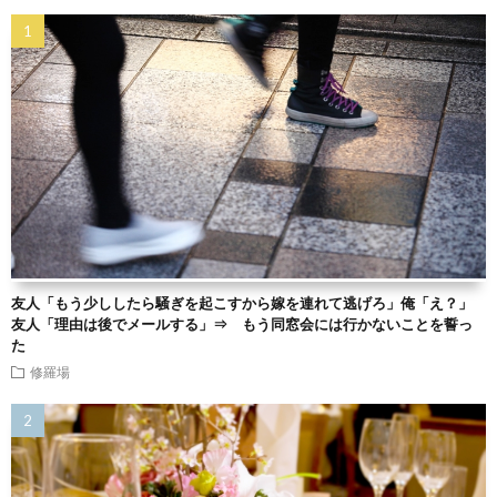
友人「もう少ししたら騒ぎを起こすから嫁を連れて逃げろ」俺「え？」
友人「理由は後でメールする」⇒ もう同窓会には行かないことを誓っ
た
修羅場