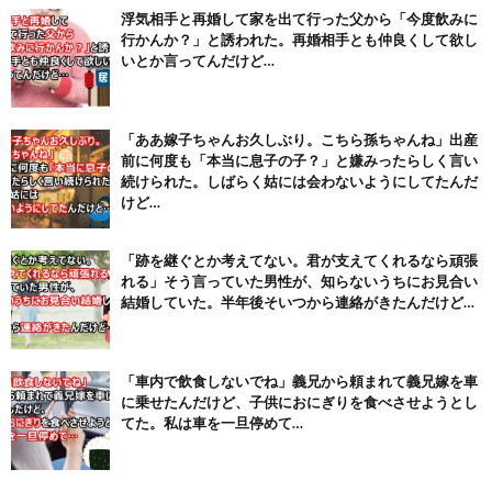
浮気相手と再婚して家を出て行った父から「今度飲みに
舌を絡ませて、唾液交換して── ちゅっちゅしながらの濃厚エッ...
行かんか？」と誘われた。再婚相手とも仲良くして欲し
(7/30)
いとか言ってんだけど…
【パリピ孔明】アニオリ場面も高評価「パリピ」続編への期待が高...
(6/22)
【画像】テイルズで一番マ〇コ舐めまわしたい女の子ｗｗｗｗｗ
「ああ嫁子ちゃんお久しぶり。こちら孫ちゃんね」出産
(6/22)
前に何度も「本当に息子の子？」と嫌みったらしく言い
続けられた。しばらく姑には会わないようにしてたんだ
Powered by livedoor 相互RSS
けど…
「跡を継ぐとか考えてない。君が支えてくれるなら頑張
れる」そう言っていた男性が、知らないうちにお見合い
結婚していた。半年後そいつから連絡がきたんだけど…
「車内で飲食しないでね」義兄から頼まれて義兄嫁を車
に乗せたんだけど、子供におにぎりを食べさせようとし
てた。私は車を一旦停めて…