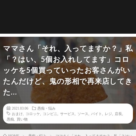
ママさん「それ、入ってますか？」私
「？はい、5個お入れしてます」コロ
ッケを5個買っていったお客さんがい
たんだけど、鬼の形相で再来店してき
た…
2021.03.06
愚痴・悩み
おまけ
,
コロッケ
,
コンビニ
,
サービス
,
ソース
,
バイト
,
レジ
,
店長
,
愚痴
,
買い物
愚痴・悩み
ママさん「それ、入ってますか？」私「？はい、
HOME