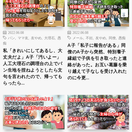
2022.06.08
2022.06.08
パン
,
ママ友
,
友やめ
,
大理石
,
愚
メール
,
不妊
,
友やめ
,
同僚
,
愚痴
痴
A子「私子に報告がある」同
私「きれいにしてあるし、大
僚のA子から突然、特別養子
丈夫だよ」A子「汚いよー」
縁組で子供を引き取ったと連
人工大理石の調理台の上でパ
絡があった。お互い葛藤を乗
ン生地を捏ねようとしたら文
り越えて子なしを受け入れた
句を言われたので、帰っても
のに今更…
らったら…