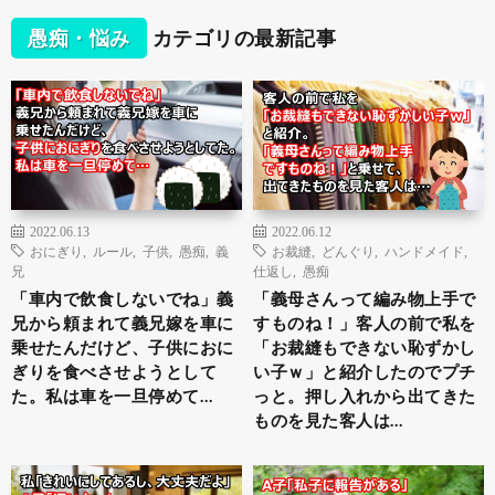
愚痴・悩み
カテゴリの最新記事
2022.06.13
2022.06.12
おにぎり
,
ルール
,
子供
,
愚痴
,
義
お裁縫
,
どんぐり
,
ハンドメイド
,
兄
仕返し
,
愚痴
「車内で飲食しないでね」義
「義母さんって編み物上手で
兄から頼まれて義兄嫁を車に
すものね！」客人の前で私を
乗せたんだけど、子供におに
「お裁縫もできない恥ずかし
ぎりを食べさせようとして
い子ｗ」と紹介したのでプチ
た。私は車を一旦停めて…
っと。押し入れから出てきた
ものを見た客人は…