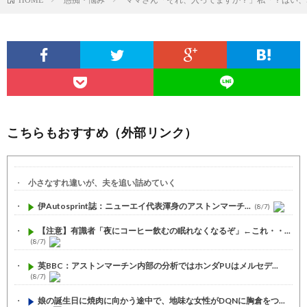
こちらもおすすめ（外部リンク）
小さなすれ違いが、夫を追い詰めていく
伊Autosprint誌：ニューエイ代表渾身のアストンマーチ...
(8/7)
【注意】有識者「夜にコーヒー飲むの眠れなくなるぞ」←これ・・...
(8/7)
英BBC：アストンマーチン内部の分析ではホンダPUはメルセデ...
(8/7)
娘の誕生日に焼肉に向かう途中で、地味な女性がDQNに胸倉をつ...