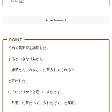
(7/30)
七ツ森りり ご令嬢と召使いの禁断の恋…1日だけ許された夫婦と...
(7/30)
Advertisement
娘の誕生日に焼肉に向かう途中で、地味な女性がDQNに胸倉をつ...
(7/30)
すまん熊本やがコンビニに食品も水もない
(7/30)
いきなり円高
(7/30)
初めて義実家を訪問した。
【セール】Apple Apple Watch、iPhoneや...
(7/30)
するといきなり姑から
人体の中身が左右非対称なのは繊毛が回転運動をして左側に流れが...
(7/30)
「嫁子さん、みんなにお茶入れてくれる？」
可愛い彼女が部屋に入ってきた。もしかしてニンジャ？→スタイリ...
(7/30)
と言われた。
Powered by livedoor 相互RSS
お？いびりか？と思い、すかさず
「旦那、お茶だって。入れたげて」と反応。