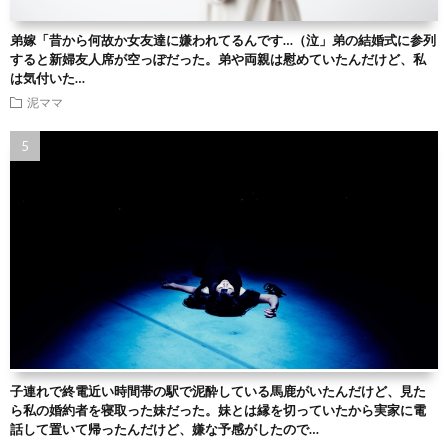
弟嫁「昔から何故か女友達に嫌われてるんです…（泣」弟の結婚式に参列
すると新婦友人席が空っぽだった。弟や両親は慰めていたんだけど、私
は気付いた…
泥ママ
子連れで終電近い時間帯の駅で泥酔している馬鹿がいたんだけど、見た
ら私の婚約者を寝取った妹だった。妹とは縁を切っていたから実家に電
話して置いて帰ったんだけど、嫌な予感がしたので…