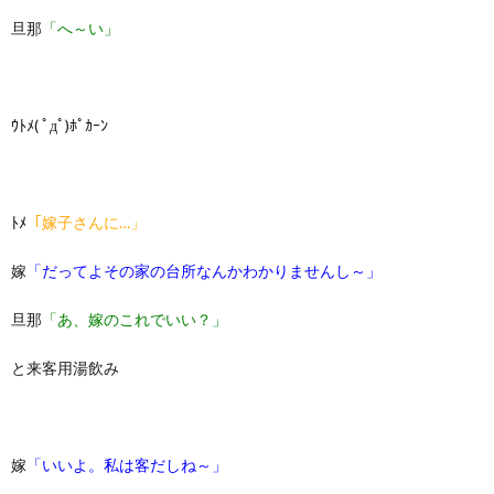
旦那
「へ～い」
ｳﾄﾒ( ﾟдﾟ)ﾎﾟｶｰﾝ
ﾄﾒ
「嫁子さんに…」
嫁
「だってよその家の台所なんかわかりませんし～」
旦那
「あ、嫁のこれでいい？」
と来客用湯飲み
嫁
「いいよ。私は客だしね～」