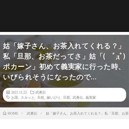
姑「嫁子さん、お茶入れてくれる？」
私「旦那、お茶だってさ」姑「( ﾟдﾟ)
ポカーン」初めて義実家に行った時、
いびられそうになったので…
2021.11.22
武勇伝
お茶
,
スカッと
,
天然
,
嫁いびり
,
旦那
,
武勇伝
,
義実家
武勇伝
姑「嫁子さん、お茶入れてくれる？」私「旦那、お茶だ
HOME