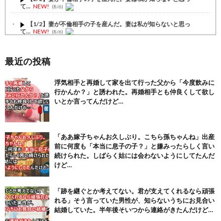
て...
NEW!
(8/6)
【1/2】妻が不倫相手の子を産んだ。妻は私が知らないと思っ
て...
NEW!
(8/6)
【1/2】赴任先から家に帰るとすぐ何か違和感。上手く言えな
い...
NEW!
(8/6)
最近の投稿
【注目】熊本地震、28人死亡（30日午前6:30時点）
(7/30)
浮気相手と再婚して家を出て行った父から「今度飲みに
行かんか？」と誘われた。再婚相手とも仲良くして欲し
舌を絡ませて、唾液交換して── ちゅっちゅしながらの濃厚エッ...
(7/30)
いとか言ってんだけど…
【パリピ孔明】アニオリ場面も高評価「パリピ」続編への期待が高...
(6/22)
「ああ嫁子ちゃんお久しぶり。こちら孫ちゃんね」出産
【画像】テイルズで一番マ〇コ舐めまわしたい女の子ｗｗｗｗｗ
前に何度も「本当に息子の子？」と嫌みったらしく言い
(6/22)
続けられた。しばらく姑には会わないようにしてたんだ
Powered by livedoor 相互RSS
けど…
「跡を継ぐとか考えてない。君が支えてくれるなら頑張
れる」そう言っていた男性が、知らないうちにお見合い
結婚していた。半年後そいつから連絡がきたんだけど…