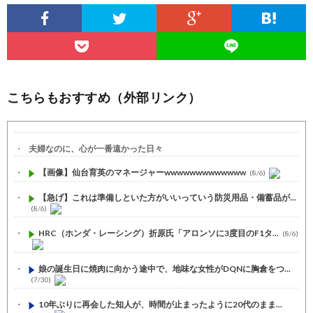
こちらもおすすめ（外部リンク）
夫婦なのに、心が一番遠かった日々
【画像】仙台育英のマネージャーwwwwwwwwwwwww
(8/6)
【急げ】これは準備しといた方がいいっていう防災用品・備蓄品が...
(8/6)
HRC（ホンダ・レーシング）折原氏「アロンソに3度目のF1タ...
(8/6)
娘の誕生日に焼肉に向かう途中で、地味な女性がDQNに胸倉をつ...
(7/30)
10年ぶりに再会した知人が、時間が止まったように20代のまま...