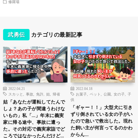
修羅場
武勇伝
カテゴリの最新記事
2022.04.21
2022.04.18
スカッと
,
事故
,
免許
,
姑
,
帰省
お菓子
,
ペット
,
公園
,
女の子
,
子
供
姑「あなたが運転してたんで
「ギャー！！」大型犬に引き
しょ？あの子が間違うわけな
ずり倒されている女の子がい
いもの」私「…」年末に義実
たので急いで救出した。現れ
家に帰る途中、事故に遭っ
た飼い主が何言ってるのかわ
た。その対応で義実家詣でど
からん…
ころではなかったんだけど…