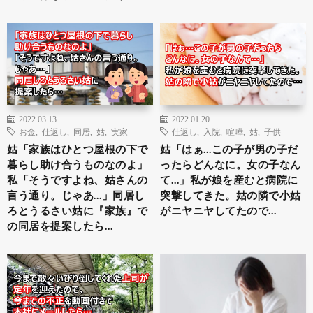
2022.03.13
2022.01.20
お金
,
仕返し
,
同居
,
姑
,
実家
仕返し
,
入院
,
喧嘩
,
姑
,
子供
姑「家族はひとつ屋根の下で
姑「はぁ…この子が男の子だ
暮らし助け合うものなのよ」
ったらどんなに。女の子なん
私「そうですよね、姑さんの
て…」私が娘を産むと病院に
言う通り。じゃあ…」同居し
突撃してきた。姑の隣で小姑
ろとうるさい姑に『家族』で
がニヤニヤしてたので…
の同居を提案したら…