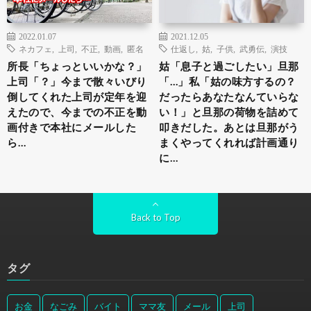
2022.01.07
2021.12.05
ネカフェ
,
上司
,
不正
,
動画
,
匿名
仕返し
,
姑
,
子供
,
武勇伝
,
演技
所長「ちょっといいかな？」
姑「息子と過ごしたい」旦那
上司「？」今まで散々いびり
「…」私「姑の味方するの？
倒してくれた上司が定年を迎
だったらあなたなんていらな
えたので、今までの不正を動
い！」と旦那の荷物を詰めて
画付きで本社にメールした
叩きだした。あとは旦那がう
ら…
まくやってくれれば計画通り
に…
Back to Top
タグ
お金
なごみ
バイト
ママ友
メール
上司