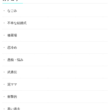
なごみ
不幸な結婚式
修羅場
恋冷め
愚痴・悩み
武勇伝
泥ママ
衝撃的
黒い過去