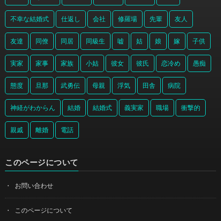
不幸な結婚式
仕返し
会社
修羅場
先輩
友人
友達
同僚
同居
同級生
嘘
姑
娘
嫁
子供
実家
家事
家族
小姑
彼女
彼氏
恋冷め
愚痴
態度
旦那
武勇伝
母親
浮気
田舎
病院
神経がわからん
結婚
結婚式
義実家
職場
衝撃的
親戚
離婚
電話
このページについて
お問い合わせ
このページについて