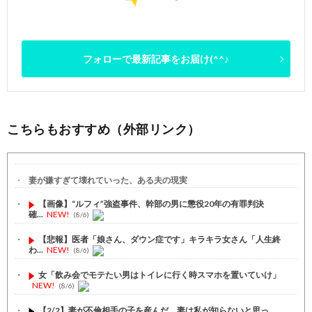
フォローで最新記事をお届け(^^♪
こちらもおすすめ（外部リンク）
妻が嫌すぎて壊れていった、ある夫の現実
【画像】“ルフィ”強盗事件、幹部の男に懲役20年の有罪判決
確...
NEW!
(8/6)
【悲報】医者「娘さん、ダウン症です」キラキラ女さん「人生終
わ...
NEW!
(8/6)
女「飲み会でモテたい男はトイレに行く時スマホを置いていけ」
NEW!
(8/6)
【2/2】妻が不倫相手の子を産んだ。妻は私が知らないと思っ