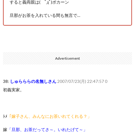
すると義両親は( ﾟдﾟ)ポカーン
旦那がお茶を入れている間も無言で…
Advertisement
38:
しゅらららの名無しさん
2007/07/23(月) 22:47:57 0
初義実家。
ﾄﾒ
「嫁子さん、みんなにお茶いれてくれる？」
嫁
「旦那、お茶だってさ～。いれたげて～」