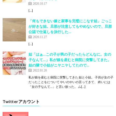
2020.10.17
[…]
「何もできない嫁と家事を完璧にこなす姑」ごっこ
が好きな姑。旦那が注意してもやめないので、旦那
公認で仕返しを決行した…
2020.11.27
[…]
姑「はぁ…この子が男の子だったらどんなに。女の
子なんて…」私が娘を産むと病院に突撃してきた。
姑の隣で小姑がニヤニヤしてたので…
2022.01.20
私が娘を産むと病院に突撃してきた 姑と小姑。 子供が女の子
だったことをについて やいのやいの言ってきて、 終いには
「女の子なんて…」と言い放った。 ム[…]
Twitterアカウント