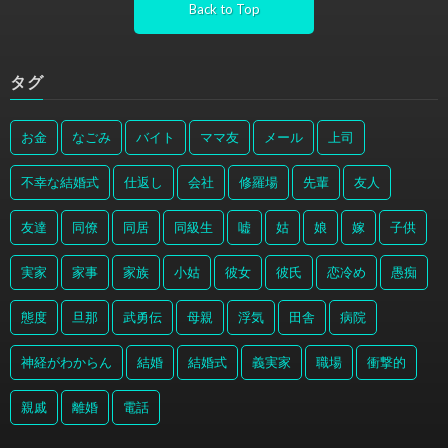
Back to Top
タグ
お金
なごみ
バイト
ママ友
メール
上司
不幸な結婚式
仕返し
会社
修羅場
先輩
友人
友達
同僚
同居
同級生
嘘
姑
娘
嫁
子供
実家
家事
家族
小姑
彼女
彼氏
恋冷め
愚痴
態度
旦那
武勇伝
母親
浮気
田舎
病院
神経がわからん
結婚
結婚式
義実家
職場
衝撃的
親戚
離婚
電話