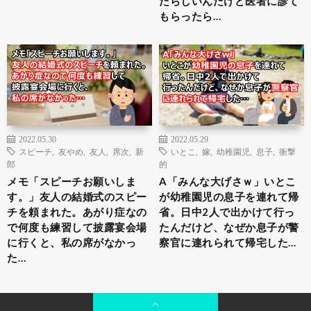
たらしいんだけど医者に診て
もらったら…
2022.05.30
2022.05.29
スピーチ
,
友やめ
,
友人
,
席次
,
新
いとこ
,
嫁
,
幼稚園児
,
息子
,
衝撃
郎
的
メモ「スピーチお願いしま
A「みんな大げさｗ」いとこ
す。」友人の結婚式のスピー
が幼稚園児の息子を連れて帰
チを頼まれた。あがり症なの
省。日中2人で出かけて行っ
で何度も練習して披露宴会場
たんだけど、なぜか息子が警
に行くと、私の席がなかっ
察官に連れられて帰宅した…
た…