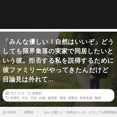
「みんな優しい！自然はいいぞ」どう
しても限界集落の実家で同居したいと
いう彼。拒否する私を説得するために
彼ファミリーがやってきたんだけど
目論見は外れて…
2021.12.10
衝撃的
利便性
,
外出
,
田舎
,
結婚
,
義実家
,
職場
,
衝撃的
,
限界集落
,
離婚
衝撃的
「みんな優しい！自然はいいぞ」どうしても限界集落
HOME