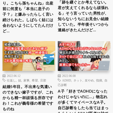
「跡を継ぐとか考えてない。
り。こちら孫ちゃんね」出産
君が支えてくれるなら頑張れ
前に何度も「本当に息子の
る」そう言っていた男性が、
子？」と嫌みったらしく言い
知らないうちにお見合い結婚
続けられた。しばらく姑には
していた。半年後そいつから
会わないようにしてたんだけ
連絡がきたんだけど…
ど…
2022.06.12
2022.06.08
仕返し
,
姑
,
家事
,
希望
,
旦那
ADHD
,
ネット
,
友やめ
,
指摘
,
自
己診断
結婚5年目。不出来な気遣い
A子「好きでADHDになった
のできない嫁子ですが、これ
わけじゃないのに…」物忘れ
からも精一杯頑張る所存です
が多くてマイペースなA子。
わ！これが義母様の希望です
自己診断をしたら当てはまっ
ものね