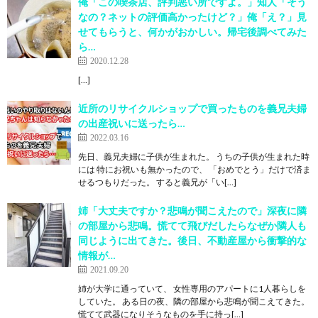
俺「この喫茶店、評判悪い所ですよ。」知人「そう
なの？ネットの評価高かったけど？」俺「え？」見
せてもらうと、何かがおかしい。帰宅後調べてみた
ら…
2020.12.28
[…]
近所のリサイクルショップで買ったものを義兄夫婦
の出産祝いに送ったら…
2022.03.16
先日、義兄夫婦に子供が生まれた。 うちの子供が生まれた時
には 特にお祝いも無かったので、 「おめでとう」だけで済ま
せるつもりだった。 すると義兄が「い[…]
姉「大丈夫ですか？悲鳴が聞こえたので」深夜に隣
の部屋から悲鳴。慌てて飛びだしたらなぜか隣人も
同じように出てきた。後日、不動産屋から衝撃的な
情報が…
2021.09.20
姉が大学に通っていて、 女性専用のアパートに1人暮らしを
していた。 ある日の夜、隣の部屋から悲鳴が聞こえてきた。
慌てて武器になりそうなものを手に持っ[…]