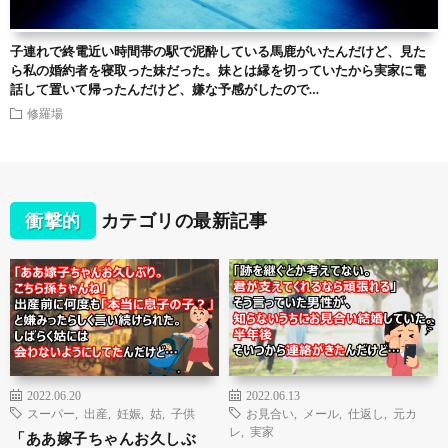
子連れで終電近い時間帯の駅で泥酔している馬鹿がいたんだけど、見た
ら私の婚約者を寝取った妹だった。妹とは縁を切っていたから実家に電
話して置いて帰ったんだけど、嫌な予感がしたので…
修羅場
衝撃的
カテゴリの最新記事
2022.06.20
2022.06.13
スーパー
,
出産
,
妊娠
,
姑
,
子供
お見合い
,
メール
,
仕返し
,
元カ
レ
,
実家
「ああ嫁子ちゃんお久しぶ