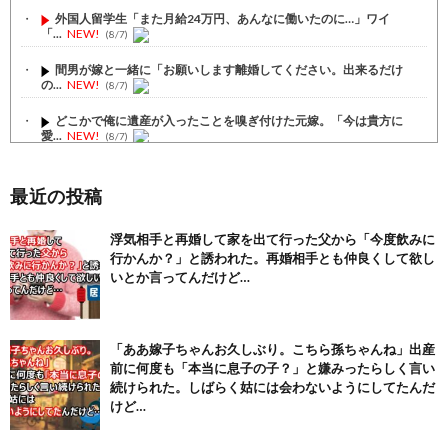
外国人留学生「また月給24万円、あんなに働いたのに…」ワイ
「...
NEW!
(8/7)
間男が嫁と一緒に「お願いします離婚してください。出来るだけ
の...
NEW!
(8/7)
どこかで俺に遺産が入ったことを嗅ぎ付けた元嫁。「今は貴方に
愛...
NEW!
(8/7)
【4/4】「今日は早く帰ります」と言って出て行く妻が、何ヶ
月...
NEW!
(8/7)
最近の投稿
【注目】熊本地震、28人死亡（30日午前6:30時点）
(7/30)
浮気相手と再婚して家を出て行った父から「今度飲みに
行かんか？」と誘われた。再婚相手とも仲良くして欲し
舌を絡ませて、唾液交換して── ちゅっちゅしながらの濃厚エッ...
(7/30)
いとか言ってんだけど…
【パリピ孔明】アニオリ場面も高評価「パリピ」続編への期待が高...
(6/22)
「ああ嫁子ちゃんお久しぶり。こちら孫ちゃんね」出産
【画像】テイルズで一番マ〇コ舐めまわしたい女の子ｗｗｗｗｗ
前に何度も「本当に息子の子？」と嫌みったらしく言い
(6/22)
続けられた。しばらく姑には会わないようにしてたんだ
Powered by livedoor 相互RSS
けど…