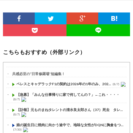
こちらもおすすめ（外部リンク）
共感必至の“日常修羅場”短編集！
ペレスとキャデラックF1の契約は2026年の1年のみ、202...
(8/7)
【急募】「みんな仕事帰りに家で何してんの？」←これ・・・・
(8/7)
【訃報】元ものまねタレントの清水良太郎さん（37）死去 タレ...
(8/7)
娘の誕生日に焼肉に向かう途中で、地味な女性がDQNに胸倉をつ...
(7/30)