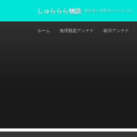
しゅららら物語
修羅場と衝撃的の2chまとめ
ホーム
無理難題アンテナ
銀河アンテナ