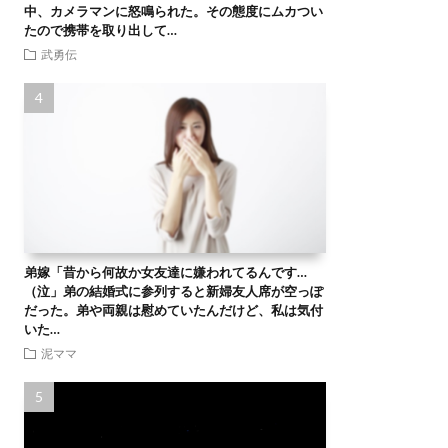
中、カメラマンに怒鳴られた。その態度にムカつい
たので携帯を取り出して…
武勇伝
弟嫁「昔から何故か女友達に嫌われてるんです…
（泣」弟の結婚式に参列すると新婦友人席が空っぽ
だった。弟や両親は慰めていたんだけど、私は気付
いた…
泥ママ