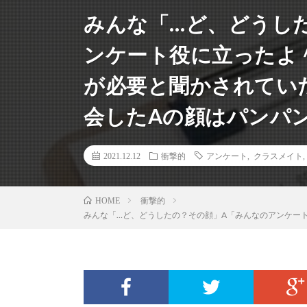
みんな「…ど、どうし
ンケート役に立ったよ
が必要と聞かされてい
会したAの顔はパンパ
2021.12.12
衝撃的
アンケート
,
クラスメイト
衝撃的
HOME
みんな「…ど、どうしたの？その顔」A「みんなのアンケー