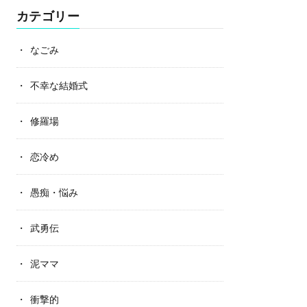
カテゴリー
なごみ
不幸な結婚式
修羅場
恋冷め
愚痴・悩み
武勇伝
泥ママ
衝撃的