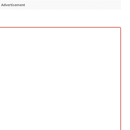
Advertisement
側に流れが...
(7/30)
→スタイリ...
(7/30)