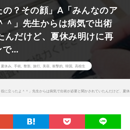
たの？その顔」A「みんなのア
＾＾」先生からは病気で出術
たんだけど、夏休み明けに再
ンで…
,
夏休み
,
手術
,
整形
,
旅行
,
美容
,
衝撃的
,
韓国
,
高校生
ト役に立ったよ＾＾」先生からは病気で出術が必要と聞かされていたんだけど、夏休