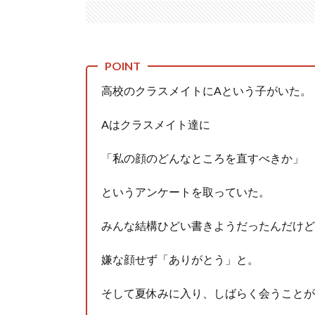
いきなり円高
(7/30)
【セール】Apple Apple Watch、iPhoneや...
(7/30)
人体の中身が左右非対称なのは繊毛が回転運動をして左
高校のクラスメイトにAという子がいた。
可愛い彼女が部屋に入ってきた。もしかしてニンジャ？
Powered by livedoor 相互RSS
Aはクラスメイト達に
「私の顔のどんなところを直すべきか」
というアンケートを取っていた。
みんな結構ひどい書きようだったんだけど
嫌な顔せず「ありがとう」と。
そして夏休みに入り、しばらく会うことが