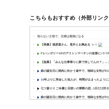
こちらもおすすめ（外部リンク
知らない土地で、主婦は孤独になる
【画像】福原遥さん、意外とお胸ある
(8/7)
F1ハンガリーGPのアストンマーチンの改善にパパスト
【急募】「みんな仕事帰りに家で何してんの？」←
娘の誕生日に焼肉に向かう途中で、地味な女性がDQN
10年ぶりに再会した知人が、時間が止まったように20
七ツ森りり ご令嬢と召使いの禁断の恋…1日だけ許され
娘の誕生日に焼肉に向かう途中で、地味な女性がDQN
すまん熊本やがコンビニに食品も水もない
(7/30)