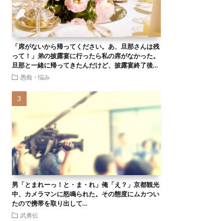
「席がないから帰ってください。あ、旦那さんは残
って！」弟の披露宴に行ったら私の席がなかった。
旦那と一緒に帰ってきたんだけど、披露宴終了後…
愚痴・悩み
男「とまれーっ！と・ま・れ」俺「え？」京都観光
中、カメラマンに怒鳴られた。その態度にムカつい
たので携帯を取り出して…
武勇伝