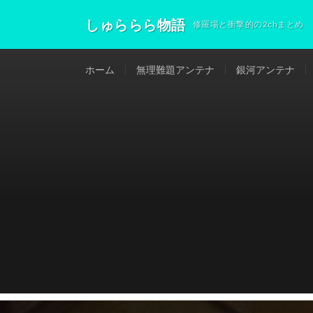
しゅららら物語
修羅場と衝撃的の2chまとめ
ホーム
無理難題アンテナ
銀河アンテナ