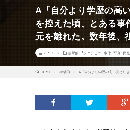
A「自分より学歴の高
を控えた頃、とある事
元を離れた。数年後、
2021.12.27
衝撃的
コンビニ
,
事件
,
写真
,
同級
衝撃的
A「自分より学歴の高い女は好
HOME