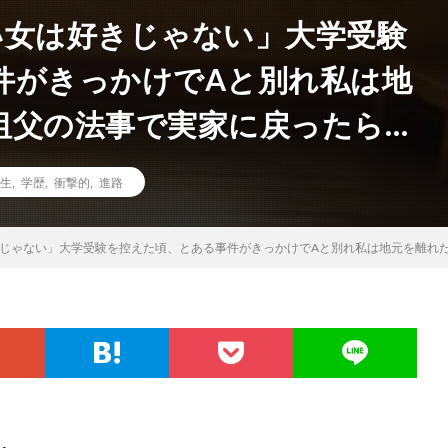
い女は好きじゃない」大学受験
件がきっかけでAと別れ私は地
祖父の法事で実家に戻ったら…
生
,
学歴
,
衝撃的
,
進路
きじゃない」大学受験を控えた頃、とある事件がきっかけでAと別れ私は地元を離れ