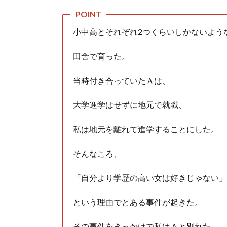
人体の中身が左右非対称なのは繊毛が回転運動をして左
小中高とそれぞれ2つくらいしかないよう
可愛い彼女が部屋に入ってきた。もしかしてニンジャ？
Powered by livedoor 相互RSS
田舎で育った。
当時付き合っていたＡは、
大学進学はせずに地元で就職、
私は地元を離れて進学することにした。
そんなころ、
「自分より学歴の高い女は好きじゃない」
という理由でとある事件が起きた。
その事件をきっかけで私はＡと別れた。