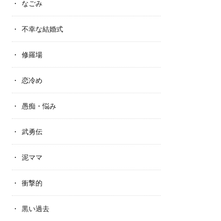
なごみ
不幸な結婚式
修羅場
恋冷め
愚痴・悩み
武勇伝
泥ママ
衝撃的
黒い過去