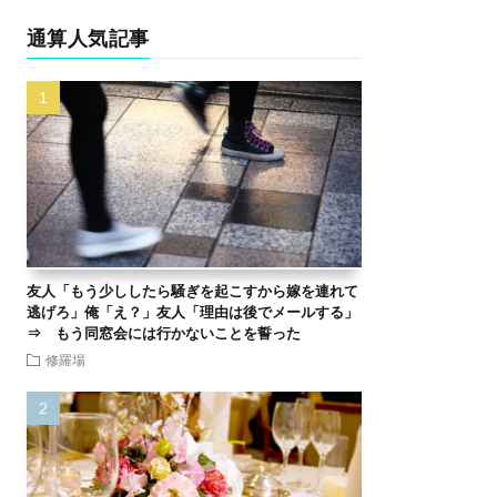
通算人気記事
友人「もう少ししたら騒ぎを起こすから嫁を連れて
逃げろ」俺「え？」友人「理由は後でメールする」
⇒ もう同窓会には行かないことを誓った
修羅場