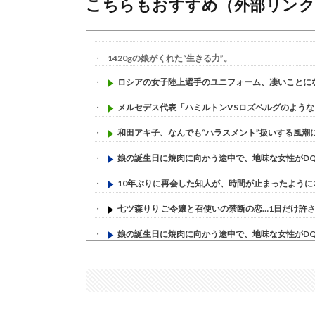
こちらもおすすめ（外部リンク
1420gの娘がくれた“生きる力”。
ロシアの女子陸上選手のユニフォーム、凄いことになる
メルセデス代表「ハミルトンVSロズベルグのようなこ
和田アキ子、なんでも“ハラスメント”扱いする風潮に疑
娘の誕生日に焼肉に向かう途中で、地味な女性がDQN
10年ぶりに再会した知人が、時間が止まったように20
七ツ森りり ご令嬢と召使いの禁断の恋…1日だけ許され
娘の誕生日に焼肉に向かう途中で、地味な女性がDQN
すまん熊本やがコンビニに食品も水もない
(7/30)
いきなり円高
(7/30)
【セール】Apple Apple Watch、iPhoneや...
(7/30)