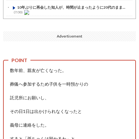
10年ぶりに再会した知人が、時間が止まったように20代のまま...
(7/30)
七ツ森りり ご令嬢と召使いの禁断の恋…1日だけ許された夫婦と...
(7/30)
Advertisement
娘の誕生日に焼肉に向かう途中で、地味な女性がDQNに胸倉をつ...
(7/30)
すまん熊本やがコンビニに食品も水もない
(7/30)
いきなり円高
(7/30)
数年前、親友が亡くなった。
【セール】Apple Apple Watch、iPhoneや...
(7/30)
葬儀へ参加するため子供を一時預かりの
人体の中身が左右非対称なのは繊毛が回転運動をして左側に流れが...
(7/30)
託児所にお願いし、
可愛い彼女が部屋に入ってきた。もしかしてニンジャ？→スタイリ...
(7/30)
その日1日は出かけられなくなったと
Powered by livedoor 相互RSS
義母に連絡をした。
すると「孫ちゃんは預かるわ」と。