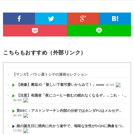
こちらもおすすめ（外部リンク）
【マンガ】バラシ屋トシヤの漫画セレクション
【画像】裏垢JD「新しい下着可愛いからみて！」www
(8/10)
【注意】有識者「夜にコーヒー飲むの眠れなくなるぞ」←これ・・...
(8/10)
英BBC：アストンマーチン内部の分析ではホンダPUはメルセデ...
(8/10)
娘の誕生日に焼肉に向かう途中で、地味な女性がDQNに胸倉をつ...
(7/30)