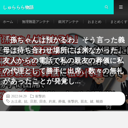
しゅららら物語
ホーム
無理難題アンテナ
銀河アンテナ
おまとめ
まとめくす
「孫ちゃんは預かるわ」そう言った義
母は待ち合わせ場所には来なかった。
友人からの電話で私の親友の葬儀に私
の代理として勝手に出席、数々の無礼
があったことが発覚し…
2022.04.29
衝撃的
お土産
,
姑
,
旦那
,
田舎
,
約束
,
葬儀
,
衝撃的
,
親友
,
鍵
,
離婚