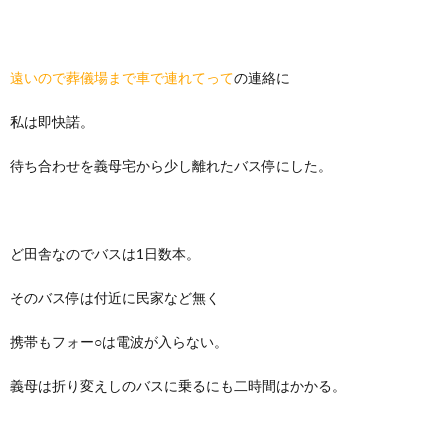
遠いので葬儀場まで車で連れてって
の連絡に
私は即快諾。
待ち合わせを義母宅から少し離れたバス停にした。
ど田舎なのでバスは1日数本。
そのバス停は付近に民家など無く
携帯もフォー○は電波が入らない。
義母は折り変えしのバスに乗るにも二時間はかかる。