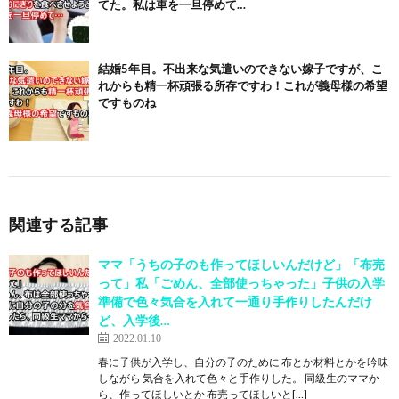
てた。私は車を一旦停めて…
結婚5年目。不出来な気遣いのできない嫁子ですが、こ
れからも精一杯頑張る所存ですわ！これが義母様の希望
ですものね
関連する記事
ママ「うちの子のも作ってほしいんだけど」「布売
って」私「ごめん、全部使っちゃった」子供の入学
準備で色々気合を入れて一通り手作りしたんだけ
ど、入学後…
2022.01.10
春に子供が入学し、自分の子のために 布とか材料とかを吟味
しながら 気合を入れて色々と手作りした。 同級生のママか
ら、作ってほしいとか 布売ってほしいと[…]