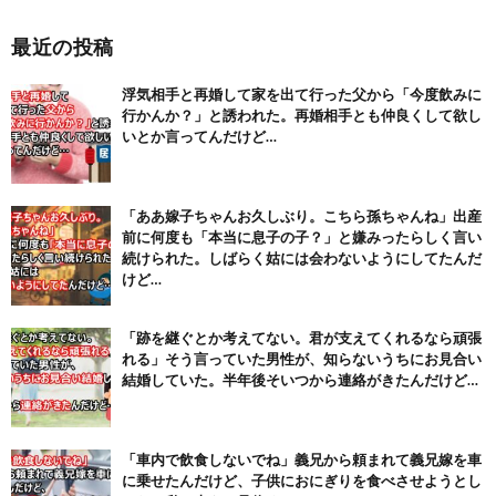
【1/2】妻が不倫相手の子を産んだ。妻は私が知らないと思っ
て...
NEW!
(8/6)
最近の投稿
【注目】熊本地震、28人死亡（30日午前6:30時点）
(7/30)
浮気相手と再婚して家を出て行った父から「今度飲みに
行かんか？」と誘われた。再婚相手とも仲良くして欲し
舌を絡ませて、唾液交換して── ちゅっちゅしながらの濃厚エッ...
(7/30)
いとか言ってんだけど…
【パリピ孔明】アニオリ場面も高評価「パリピ」続編への期待が高...
(6/22)
「ああ嫁子ちゃんお久しぶり。こちら孫ちゃんね」出産
【画像】テイルズで一番マ〇コ舐めまわしたい女の子ｗｗｗｗｗ
前に何度も「本当に息子の子？」と嫌みったらしく言い
(6/22)
続けられた。しばらく姑には会わないようにしてたんだ
Powered by livedoor 相互RSS
けど…
「跡を継ぐとか考えてない。君が支えてくれるなら頑張
れる」そう言っていた男性が、知らないうちにお見合い
結婚していた。半年後そいつから連絡がきたんだけど…
「車内で飲食しないでね」義兄から頼まれて義兄嫁を車
に乗せたんだけど、子供におにぎりを食べさせようとし