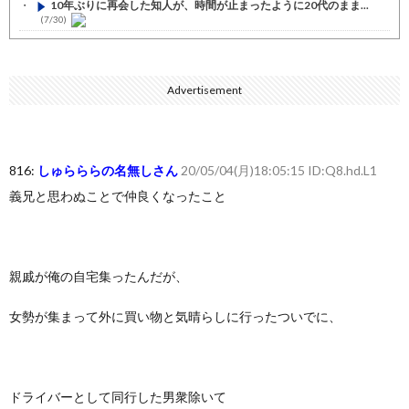
10年ぶりに再会した知人が、時間が止まったように20代のまま...
(7/30)
七ツ森りり ご令嬢と召使いの禁断の恋…1日だけ許された夫婦と...
(7/30)
Advertisement
娘の誕生日に焼肉に向かう途中で、地味な女性がDQNに胸倉をつ...
(7/30)
すまん熊本やがコンビニに食品も水もない
(7/30)
816:
しゅらららの名無しさん
20/05/04(月)18:05:15 ID:Q8.hd.L1
いきなり円高
(7/30)
義兄と思わぬことで仲良くなったこと
【セール】Apple Apple Watch、iPhoneや...
(7/30)
人体の中身が左右非対称なのは繊毛が回転運動をして左側に流れが...
(7/30)
親戚が俺の自宅集ったんだが、
可愛い彼女が部屋に入ってきた。もしかしてニンジャ？→スタイリ...
(7/30)
女勢が集まって外に買い物と気晴らしに行ったついでに、
Powered by livedoor 相互RSS
ドライバーとして同行した男衆除いて