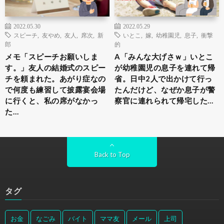
2022.05.30
2022.05.29
スピーチ
,
友やめ
,
友人
,
席次
,
新
いとこ
,
嫁
,
幼稚園児
,
息子
,
衝撃
郎
的
メモ「スピーチお願いしま
A「みんな大げさｗ」いとこ
す。」友人の結婚式のスピー
が幼稚園児の息子を連れて帰
チを頼まれた。あがり症なの
省。日中2人で出かけて行っ
で何度も練習して披露宴会場
たんだけど、なぜか息子が警
に行くと、私の席がなかっ
察官に連れられて帰宅した…
た…
Back to Top
タグ
お金
なごみ
バイト
ママ友
メール
上司