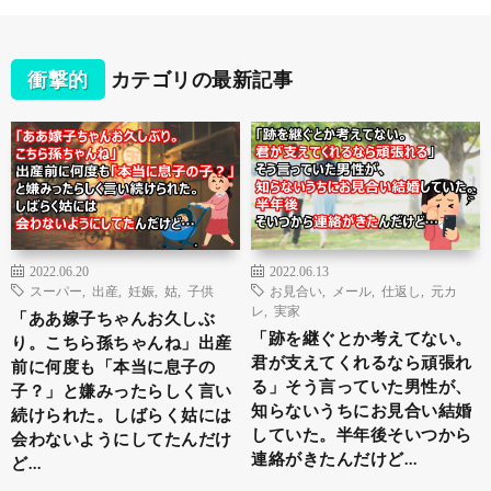
衝撃的
カテゴリの最新記事
2022.06.20
2022.06.13
スーパー
,
出産
,
妊娠
,
姑
,
子供
お見合い
,
メール
,
仕返し
,
元カ
レ
,
実家
「ああ嫁子ちゃんお久しぶ
「跡を継ぐとか考えてない。
り。こちら孫ちゃんね」出産
君が支えてくれるなら頑張れ
前に何度も「本当に息子の
る」そう言っていた男性が、
子？」と嫌みったらしく言い
知らないうちにお見合い結婚
続けられた。しばらく姑には
していた。半年後そいつから
会わないようにしてたんだけ
連絡がきたんだけど…
ど…