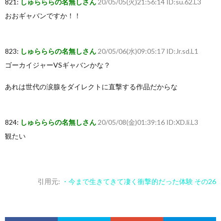
821:
しゅらららの名無しさん
20/05/05(火)21:56:14 ID:su.62.L3
おおギャバンですか！！
823:
しゅらららの名無しさん
20/05/06(水)09:05:17 ID:Jr.sd.L1
ゴーカイジャーVSギャバンかな？
あれは世代の涙腺をダイレクトに直撃する作品だからな
824:
しゅらららの名無しさん
20/05/08(金)01:39:16 ID:XD.li.L3
観たい
引用元:
・今まで生きてきて凄く衝撃的だった体験 その26