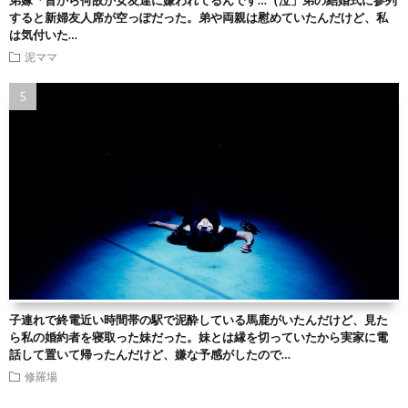
弟嫁「昔から何故か女友達に嫌われてるんです…（泣」弟の結婚式に参列
すると新婦友人席が空っぽだった。弟や両親は慰めていたんだけど、私
は気付いた…
泥ママ
子連れで終電近い時間帯の駅で泥酔している馬鹿がいたんだけど、見た
ら私の婚約者を寝取った妹だった。妹とは縁を切っていたから実家に電
話して置いて帰ったんだけど、嫌な予感がしたので…
修羅場