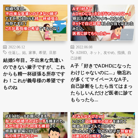
2022.06.12
2022.06.08
仕返し
,
姑
,
家事
,
希望
,
旦那
ADHD
,
ネット
,
友やめ
,
指摘
,
自
己診断
結婚5年目。不出来な気遣い
A子「好きでADHDになった
のできない嫁子ですが、これ
わけじゃないのに…」物忘れ
からも精一杯頑張る所存です
が多くてマイペースなA子。
わ！これが義母様の希望です
自己診断をしたら当てはまっ
ものね
たらしいんだけど医者に診て
もらったら…