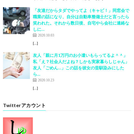
「友達だからタダでやってよ（キャピ！」同窓会で
職業の話になり、自分は自動車整備士だと言ったら
笑われた。それから数日後、自宅やら会社に連絡な
しに…
2020.10.03
[…]
友人「親に月1万円のお小遣いもらってるよ＾＾」
私「え？社会人だよね？しかも実家暮らしじゃん」
友人「ごめん…」この話を彼女の昔馴染みにした
ら…
2020.10.23
[…]
Twitterアカウント