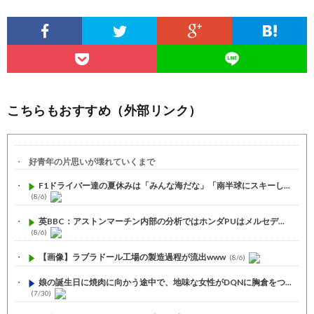
こちらもおすすめ（外部リンク）
好青年の片思いが壊れていくまで
F1ドライバー達の夏休みは「みんな海だな」「南半球にスキーし...
(8/6)
英BBC：アストンマーチン内部の分析ではホンダPUはメルセデ...
(8/6)
【画像】ラブラドール工場の製造過程が流出www
(8/6)
娘の誕生日に焼肉に向かう途中で、地味な女性がDQNに胸倉をつ...
(7/30)