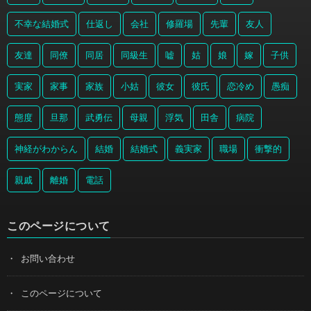
不幸な結婚式
仕返し
会社
修羅場
先輩
友人
友達
同僚
同居
同級生
嘘
姑
娘
嫁
子供
実家
家事
家族
小姑
彼女
彼氏
恋冷め
愚痴
態度
旦那
武勇伝
母親
浮気
田舎
病院
神経がわからん
結婚
結婚式
義実家
職場
衝撃的
親戚
離婚
電話
このページについて
お問い合わせ
このページについて