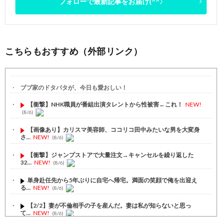
フォローで最新記事をお届け(^^♪
こちらもおすすめ（外部リンク）
ブブ家のドタバタが、今日も愛おしい！
【衝撃】NHK職員が番組出演タレントから性被害←これ！
NEW!
(8/6)
【画像あり】カリスマ美容師、ココリコ田中みたいな男を大変身
さ...
NEW!
(8/6)
【衝撃】ジャンプストアで大量注文→キャンセルを繰り返した
32...
NEW!
(8/6)
単身赴任先から5年ぶりに自宅へ帰宅。満面の笑顔で俺を出迎え
る...
NEW!
(8/6)
【2/2】妻が不倫相手の子を産んだ。妻は私が知らないと思っ
て...
NEW!
(8/6)