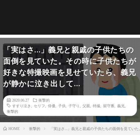
「実はさ…」義兄と親戚の子供たちの
面倒を見ていた。その時に子供たちが
好きな特撮映画を見せていたら、義兄
が静かに泣き出して…
2020.06.27
衝撃的
すすり泣き
,
セリフ
,
俳優
,
子供
,
子守り
,
父親
,
特撮
,
留守番
,
義兄
,
衝撃的
衝撃的
「実はさ…」義兄と親戚の子供たちの面倒を見ていた
HOME