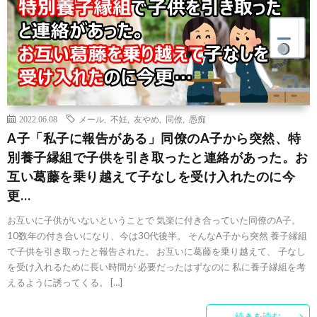
2022.06.08
メール
,
不妊
,
友やめ
,
同僚
,
愚痴
A子「私子に報告がある」同僚のA子から突然、特
別養子縁組で子供を引き取ったと連絡があった。お
互い葛藤を乗り越えて子なしを受け入れたのに今
更…
お互いに子供がいないということで 気楽に付き合っていた同僚のA子。
10数年の付き合いになり、今は30代後半。 そんなA子から突然 養子縁組
で子供を引き取ったと報告された。 お互いに葛藤を乗り越えて、 子なし
を受け入れるために長い時間が 必要だったはずなのに 私に養子縁組を考
えるように誘ってくる。 […]
続きを読む