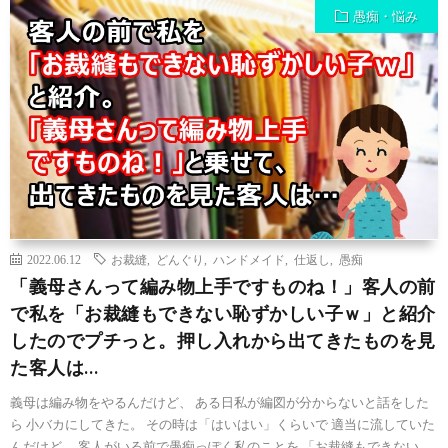
愚痴・悩み
2022.06.12
お裁縫
,
どんぐり
,
ハンドメイド
,
仕返し
,
愚痴
「義母さんって編み物上手ですものね！」客人の前
で私を「お裁縫もできない恥ずかしい子ｗ」と紹介
したのでプチっと。押し入れから出てきたものを見
た客人は…
義母は編み物をやるんだけど、 ある日私が編図が分からないと話をした
ら 小バカにしてきた。 その時は「はいはい」くらいで 適当に流していた
んだけど、 客人がいる前で愚痴っぽく私のことを 「お裁縫もできない