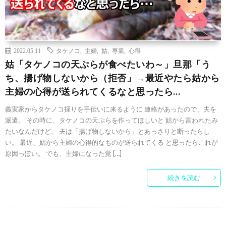
2022.05.11
タケノコ
,
主婦
,
姑
,
専業
,
心得
姑「タケノコの天ぷらが食べたいわ～」旦那「う
ち、揚げ物しないから（拒否」→最近やたら姑から
主婦の心得が送られてくるなと思ったら…
義実家からタケノコ採りを手伝いに来るように 連絡があったので、夫を
派遣。 その時に、タケノコの天ぷらを作ってほしいと 姑から言われたみ
たいなんだけど、 夫は「揚げ物しないから」とあっさりと断ったらし
い。 最近、姑から主婦の心得的なものが送られてくる と思ったらこれが
原因っぽい。 でも、主婦になった覚 […]
続きを読む