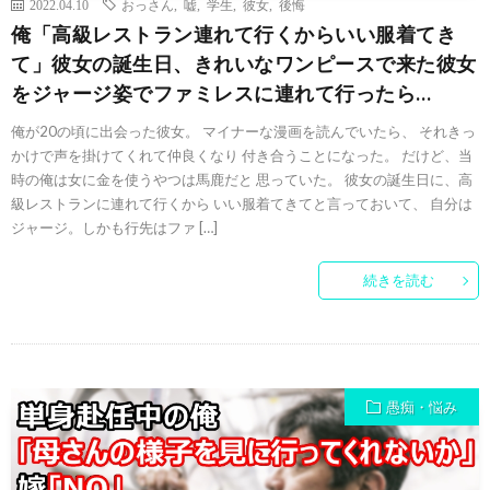
2022.04.10
おっさん
,
嘘
,
学生
,
彼女
,
後悔
俺「高級レストラン連れて行くからいい服着てき
て」彼女の誕生日、きれいなワンピースで来た彼女
をジャージ姿でファミレスに連れて行ったら…
俺が20の頃に出会った彼女。 マイナーな漫画を読んでいたら、 それきっ
かけで声を掛けてくれて仲良くなり 付き合うことになった。 だけど、当
時の俺は女に金を使うやつは馬鹿だと 思っていた。 彼女の誕生日に、高
級レストランに連れて行くから いい服着てきてと言っておいて、 自分は
ジャージ。しかも行先はファ […]
続きを読む
愚痴・悩み