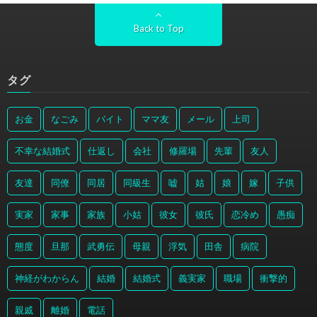
Back to Top
タグ
お金
なごみ
バイト
ママ友
メール
上司
不幸な結婚式
仕返し
会社
修羅場
先輩
友人
友達
同僚
同居
同級生
嘘
姑
娘
嫁
子供
実家
家事
家族
小姑
彼女
彼氏
恋冷め
愚痴
態度
旦那
武勇伝
母親
浮気
田舎
病院
神経がわからん
結婚
結婚式
義実家
職場
衝撃的
親戚
離婚
電話