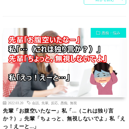
愚痴・悩み
2022.03.20
会話
,
先輩
,
反応
,
愚痴
,
無視
先輩「お腹空いたなー」私「…（これは独り言
か？）」先輩「ちょっと、無視しないでよ」私「え
っ！えーと…」