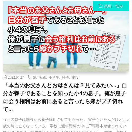
愚痴・悩み
2022.04.27
嫁
,
実親
,
小学生
,
息子
,
施設
「本当のお父さんとお母さんは？見てみたい…」自
分が養子であることを知った小4の息子。俺が息子
に会う権利はお前にあると言ったら嫁がブチ切れ
て…
うちの息子は施設から養子縁組させてもらった。 実子もいたんだけど、5
歳の時に亡くなっている。 学校に渡す資料の中に戸籍謄本が含まれてい