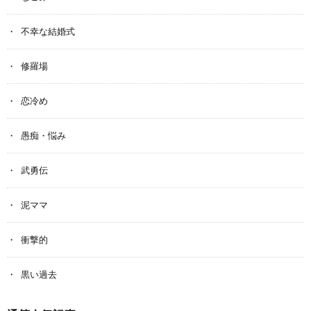
不幸な結婚式
修羅場
恋冷め
愚痴・悩み
武勇伝
泥ママ
衝撃的
黒い過去