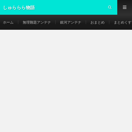
しゅららら物語
ホーム
無理難題アンテナ
銀河アンテナ
おまとめ
まとめくす