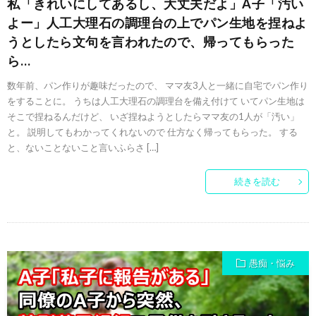
私「きれいにしてあるし、大丈夫だよ」A子「汚い
よー」人工大理石の調理台の上でパン生地を捏ねよ
うとしたら文句を言われたので、帰ってもらった
ら…
数年前、パン作りが趣味だったので、 ママ友3人と一緒に自宅でパン作り
をすることに。 うちは人工大理石の調理台を備え付けて いてパン生地は
そこで捏ねるんだけど、 いざ捏ねようとしたらママ友の1人が「汚い」
と。 説明してもわかってくれないので 仕方なく帰ってもらった。 する
と、ないことないこと言いふらさ […]
続きを読む
愚痴・悩み