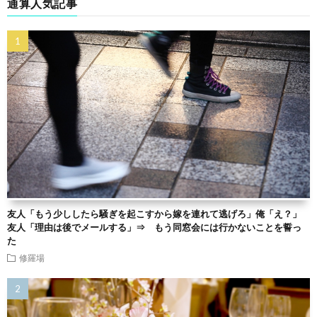
通算人気記事
友人「もう少ししたら騒ぎを起こすから嫁を連れて逃げろ」俺「え？」
友人「理由は後でメールする」⇒ もう同窓会には行かないことを誓っ
た
修羅場