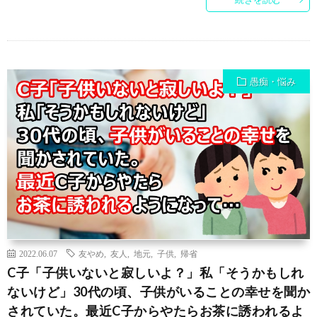
愚痴・悩み
2022.06.07
友やめ
,
友人
,
地元
,
子供
,
帰省
C子「子供いないと寂しいよ？」私「そうかもしれ
ないけど」30代の頃、子供がいることの幸せを聞か
されていた。最近C子からやたらお茶に誘われるよ