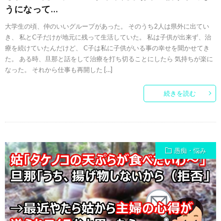
うになって…
大学生の頃、仲のいいグループがあった。 そのうち2人は県外に出てい
き、 私とC子だけが地元に残って生活していた。 私は子供が出来ず、治
療を続けていたんだけど、 C子は私に子供がいる事の幸せを聞かせてき
た。 ある時、旦那と話をして治療を打ち切ることにしたら 気持ちが楽に
なった。 それから仕事も再開した […]
続きを読む
愚痴・悩み