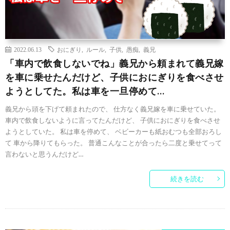
2022.06.13
おにぎり
,
ルール
,
子供
,
愚痴
,
義兄
「車内で飲食しないでね」義兄から頼まれて義兄嫁
を車に乗せたんだけど、子供におにぎりを食べさせ
ようとしてた。私は車を一旦停めて…
義兄から頭を下げて頼まれたので、 仕方なく義兄嫁を車に乗せていた。
車内で飲食しないように言ってたんだけど、 子供におにぎりを食べさせ
ようとしていた。 私は車を停めて、 ベビーカーも紙おむつも全部おろし
て 車から降りてもらった。 普通こんなことが合ったら二度と乗せてって
言わないと思うんだけど…
続きを読む