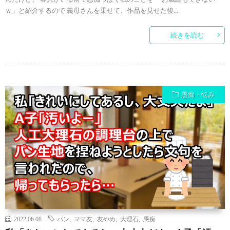
ｗ」と紹介するので 義母さんを乗せて、作品を見せた後…
続きを読む
愚痴・悩み
2022.06.08
パン
,
ママ友
,
友やめ
,
大理石
,
愚痴