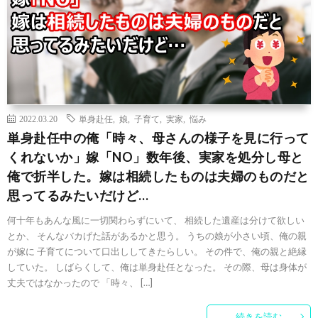
2022.03.20
単身赴任
,
娘
,
子育て
,
実家
,
悩み
単身赴任中の俺「時々、母さんの様子を見に行って
くれないか」嫁「NO」数年後、実家を処分し母と
俺で折半した。嫁は相続したものは夫婦のものだと
思ってるみたいだけど…
何十年もあんな風に一切関わらずにいて、 相続した遺産は分けて欲しい
とか、 そんなバカげた話があるかと思う。 うちの娘が小さい頃、俺の親
が嫁に 子育てについて口出ししてきたらしい。 その件で、俺の親と絶縁
していた。 しばらくして、俺は単身赴任となった。 その際、母は身体が
丈夫ではなかったので 「時々、 […]
続きを読む