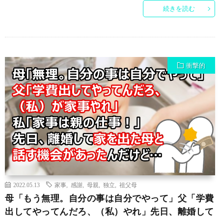
続きを読む
衝撃的
2022.05.13
家事
,
感謝
,
母親
,
独立
,
祖父母
母「もう無理。自分の事は自分でやって」父「学費
出してやってんだろ、（私）やれ」先日、離婚して