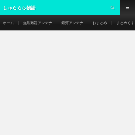
しゅららら物語
ホーム
無理難題アンテナ
銀河アンテナ
おまとめ
まとめくす