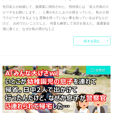
先日友人が結婚して、披露宴に招待された。 招待状には 「友人代表のス
ピーチをお願いします。」 と書かれたしおりが挟まっていた。 私が人前
でスピーチできるような 度胸を持っていない事を知っているはずなんだ
けど、 おめでたいことだしと、 何度も練習して当日を迎えた。 披露宴会
場に着くと、なぜか私の席がな […]
続きを読む
衝撃的