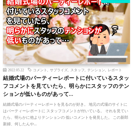
2022.05.22
コメント
,
サプライズ
,
スタッフ
,
テンション
,
レポート
結婚式場のパーティーレポートに付いているスタッ
フコメントを見ていたら、明らかにスタッフのテン
ションが低いものがあって…
結婚式場のパーティーレポートを見るのが好き。 地元の式場のサイトに
はパーティーレポートに スタッフコメントが付いている。 それを見てい
たら、明らかに他よりテンションの 低いコメントを発見した。 この新郎
新婦、何したんや…