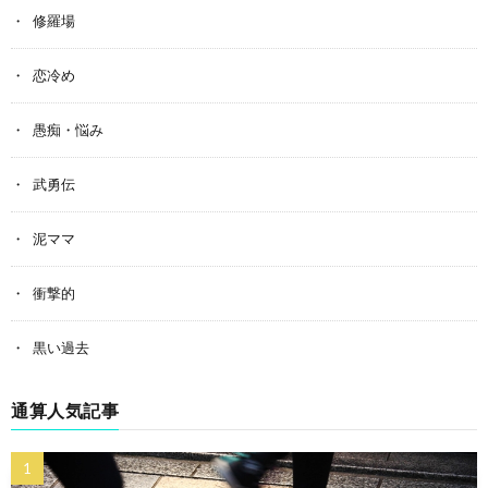
修羅場
恋冷め
愚痴・悩み
武勇伝
泥ママ
衝撃的
黒い過去
通算人気記事