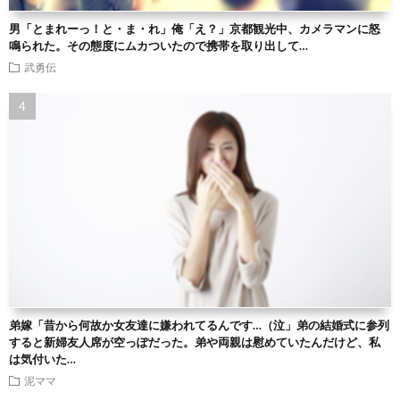
男「とまれーっ！と・ま・れ」俺「え？」京都観光中、カメラマンに怒
鳴られた。その態度にムカついたので携帯を取り出して…
武勇伝
弟嫁「昔から何故か女友達に嫌われてるんです…（泣」弟の結婚式に参列
すると新婦友人席が空っぽだった。弟や両親は慰めていたんだけど、私
は気付いた…
泥ママ