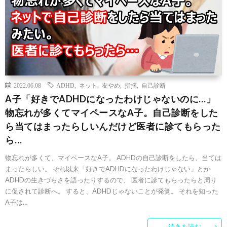
2022.06.08
ADHD
,
ネット
,
友やめ
,
指摘
,
自己診断
A子「好きでADHDになったわけじゃないのに…」
物忘れが多くてマイペースなA子。自己診断をした
ら当てはまったらしいんだけど医者に診てもらった
ら…
物忘れが多くて、マイペースなA子。 ADHDの自己診断をしたら、当ては
まったらしい。 それ以来「好きでADHDになったわけじゃない」とか
ADHDの生きづらさを語ったりするので、 医者に診てもらったらと周り
に促されて診断へ。 すると、ADHDじゃないことが発覚。 それを知った
A子は…
続きを読む