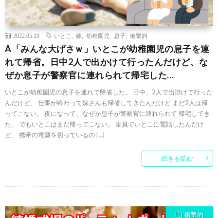
2022.05.29
いとこ
,
嫁
,
幼稚園児
,
息子
,
衝撃的
A「みんな大げさｗ」いとこが幼稚園児の息子を連
れて帰省。日中2人で出かけて行ったんだけど、な
ぜか息子が警察官に連れられて帰宅した…
いとこが幼稚園児の息子を連れて帰省した。 日中、2人で出掛けて行った
んだけど、 仕事が終わって嫁さんも帰省してきたんだけど まだ2人は帰
ってこない。 夜になって、なぜか息子が警察官に連れられて 帰宅してき
た。 でもいとこはまだ帰ってこない。 全員でいとこに電話したんだけ
ど、 携帯の電源を切っているの […]
続きを読む
衝撃的