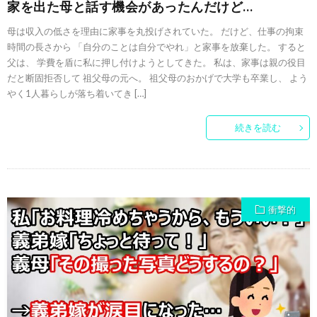
家を出た母と話す機会があったんだけど…
母は収入の低さを理由に家事を丸投げされていた。 だけど、仕事の拘束
時間の長さから 「自分のことは自分でやれ」と家事を放棄した。 すると
父は、 学費を盾に私に押し付けようとしてきた。 私は、家事は親の役目
だと断固拒否して 祖父母の元へ。 祖父母のおかげで大学も卒業し、 よう
やく1人暮らしが落ち着いてき […]
続きを読む
衝撃的