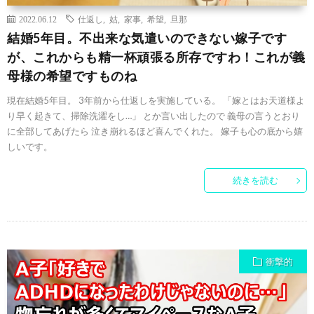
2022.06.12
仕返し
,
姑
,
家事
,
希望
,
旦那
結婚5年目。不出来な気遣いのできない嫁子です
が、これからも精一杯頑張る所存ですわ！これが義
母様の希望ですものね
現在結婚5年目。 3年前から仕返しを実施している。 「嫁とはお天道様よ
り早く起きて、掃除洗濯をし…」 とか言い出したので 義母の言うとおり
に全部してあげたら 泣き崩れるほど喜んでくれた。 嫁子も心の底から嬉
しいです。
続きを読む
衝撃的