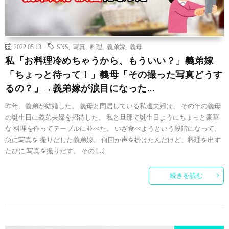
2022.05.13
SNS
,
写真
,
料理
,
義弟嫁
,
義母
私「お料理冷めちゃうから、もういい？」義弟嫁
「ちょっと待って！」義母「その撮った写真どうす
るの？」→義弟嫁が涙目になった…
昨年、義弟が結婚した。 義母と同居している私達夫婦は、 その年の義母
の誕生日に義弟夫婦を招待した。 私と旦那で誕生日ようにちょっと豪華
な 料理を作ってテーブルに並べた。 いざ食べようという段階になって、
急に写真を 撮りだした義弟嫁。 何回か声を掛けたんだけど、料理を出す
たびに 写真を撮りだす。 その […]
続きを読む