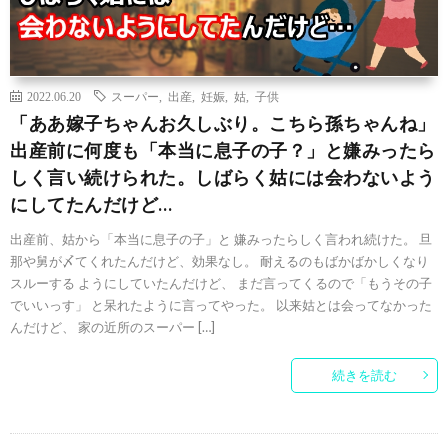
2022.06.20
スーパー
,
出産
,
妊娠
,
姑
,
子供
「ああ嫁子ちゃんお久しぶり。こちら孫ちゃんね」
出産前に何度も「本当に息子の子？」と嫌みったら
しく言い続けられた。しばらく姑には会わないよう
にしてたんだけど…
出産前、姑から「本当に息子の子」と 嫌みったらしく言われ続けた。 旦
那や舅が〆てくれたんだけど、効果なし。 耐えるのもばかばかしくなり
スルーする ようにしていたんだけど、 まだ言ってくるので「もうその子
でいいっす」 と呆れたように言ってやった。 以来姑とは会ってなかった
んだけど、 家の近所のスーパー […]
続きを読む