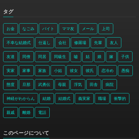
タグ
お金
なごみ
バイト
ママ友
メール
上司
不幸な結婚式
仕返し
会社
修羅場
先輩
友人
友達
同僚
同居
同級生
嘘
姑
娘
嫁
子供
実家
家事
家族
小姑
彼女
彼氏
恋冷め
愚痴
態度
旦那
武勇伝
母親
浮気
田舎
病院
神経がわからん
結婚
結婚式
義実家
職場
衝撃的
親戚
離婚
電話
このページについて