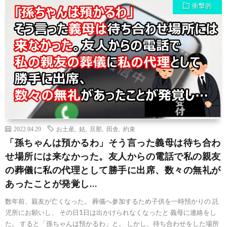
衝撃的
2022.04.29
お土産
,
姑
,
旦那
,
田舎
,
約束
「孫ちゃんは預かるわ」そう言った義母は待ち合わ
せ場所には来なかった。友人からの電話で私の親友
の葬儀に私の代理として勝手に出席、数々の無礼が
あったことが発覚し…
数年前、親友が亡くなった。 葬儀へ参加するため子供を一時預かりの 託
児所にお願いし、 その日1日は出かけられなくなったと 義母に連絡をし
た。 すると「孫ちゃんは預かるわ」と。 しかし、待ち合わせをした場所