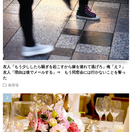
友人「もう少ししたら騒ぎを起こすから嫁を連れて逃げろ」俺「え？」
友人「理由は後でメールする」⇒ もう同窓会には行かないことを誓っ
た
修羅場