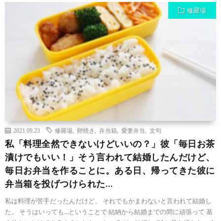
修羅場
2021.09.23
修羅場
,
卵焼き
,
弁当箱
,
愛妻弁当
,
文句
私「料理全然できないけどいいの？」彼「毎日お茶
漬けでもいい！」そう言われて結婚したんだけど、
毎日お弁当を作ることに。ある日、帰ってきた彼に
弁当箱を投げつけられた…
私は料理が苦手だったんだけど、 それでもかまわないと言われて結婚し
た。 そうはいっても…ということで 結納から結婚までの間に頑張って 基