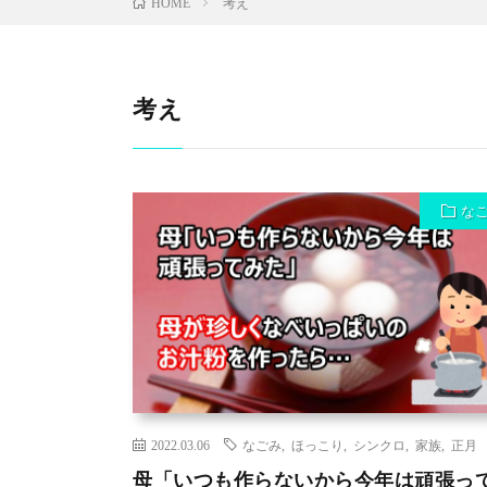
考え
HOME
考え
な
2022.03.06
なごみ
,
ほっこり
,
シンクロ
,
家族
,
正月
母「いつも作らないから今年は頑張っ