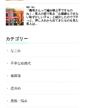
カテゴリー
なごみ
不幸な結婚式
修羅場
恋冷め
愚痴・悩み