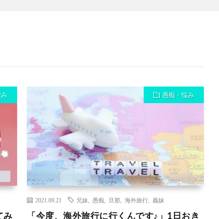
ごみ
愚痴・悩み
2021.09.21
兄妹
,
愚痴
,
旦那
,
海外旅行
,
義妹
てみ
「今度、海外旅行に行くんです♪」1日おき