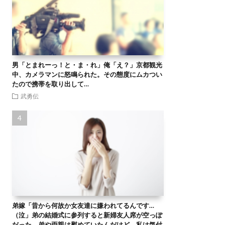
男「とまれーっ！と・ま・れ」俺「え？」京都観光
中、カメラマンに怒鳴られた。その態度にムカつい
たので携帯を取り出して…
武勇伝
弟嫁「昔から何故か女友達に嫌われてるんです…
（泣」弟の結婚式に参列すると新婦友人席が空っぽ
だった。弟や両親は慰めていたんだけど、私は気付