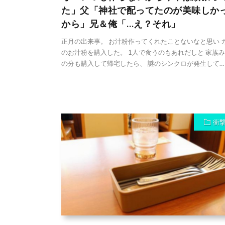
た」父「神社で配ってたのが美味しか
から」兄＆俺「…え？それ」
正月の出来事。 お汁粉作ってくれたことないなと思い 
のお汁粉を購入した。 1人で食うのもあれだしと 家族
の分も購入して帰宅したら、 謎のシンクロが発生して…
衝