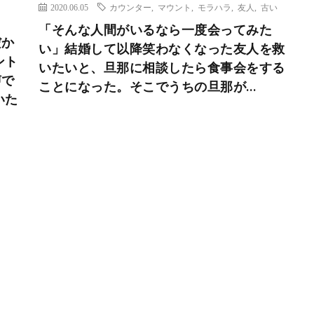
2020.06.05
カウンター
,
マウント
,
モラハラ
,
友人
,
古い
「そんな人間がいるなら一度会ってみた
だか
い」結婚して以降笑わなくなった友人を救
ント
いたいと、旦那に相談したら食事会をする
声で
ことになった。そこでうちの旦那が…
いた