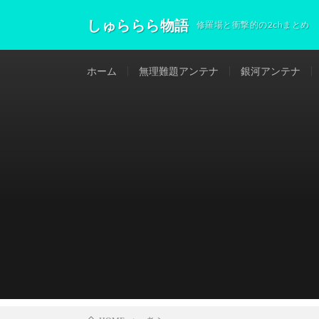
しゅららら物語
修羅場と衝撃的の2chまとめ
ホーム
無理難題アンテナ
銀河アンテナ