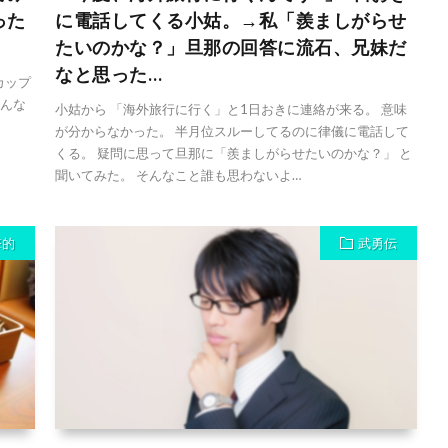
った
に電話してくる小姑。→私「羨ましがらせ
たいのかな？」旦那の回答に流石、兄妹だ
なと思った…
カップ
みんな
小姑から 「海外旅行に行く」と1日おきに連絡が来る。 意味
が分からなかった。 半月位スルーしてるのに律儀に電話して
くる。 疑問に思って旦那に「羨ましがらせたいのかな？」 と
聞いてみた。 そんなこと誰も思わないよ…
撃的
武勇伝