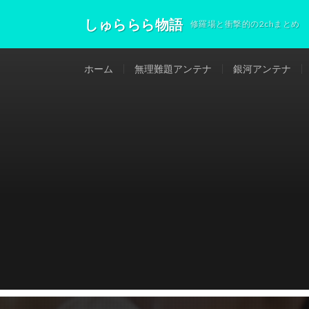
しゅららら物語
修羅場と衝撃的の2chまとめ
ホーム
無理難題アンテナ
銀河アンテナ