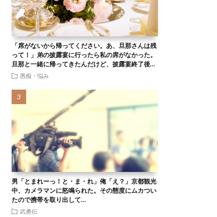
「席がないから帰ってください。あ、旦那さんは残
って！」弟の披露宴に行ったら私の席がなかった。
旦那と一緒に帰ってきたんだけど、披露宴終了後…
愚痴・悩み
男「とまれーっ！と・ま・れ」俺「え？」京都観光
中、カメラマンに怒鳴られた。その態度にムカつい
たので携帯を取り出して…
武勇伝