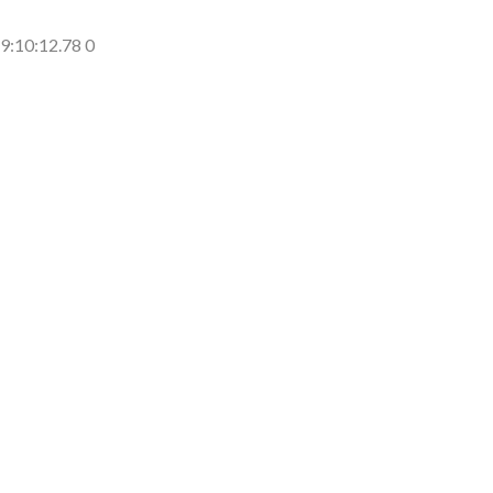
側に流れが...
(7/30)
9:10:12.78 0
→スタイリ...
(7/30)