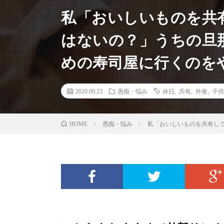
私「おいしいものを共
はないの？」うちの旦
めの寿司屋に行くのを
2020.09.23
愚痴・悩み
休日
,
共有
,
外食
,
子供
愚痴・悩み
私「おいしいものを共有し
HOME