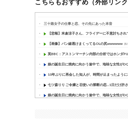
こちらもおすすめ（外部リンク
三十路女子の仕事と恋、その先にあった本音
【悲報】米倉涼子さん、フライデーに不意討ちされてし
【画像】パン線透けまくってるOLの尻wwwwww
(8/
英BBC：アストンマーチン内部の分析ではホンダPUは
娘の誕生日に焼肉に向かう途中で、地味な女性がDQN
10年ぶりに再会した知人が、時間が止まったように20
七ツ森りり ご令嬢と召使いの禁断の恋…1日だけ許され
娘の誕生日に焼肉に向かう途中で、地味な女性がDQN
すまん熊本やがコンビニに食品も水もない
(7/30)
いきなり円高
(7/30)
【セール】Apple Apple Watch、iPhoneや...
(7/30)