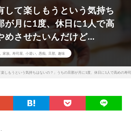
有して楽しもうという気持ち
那が月に1度、休日に1人で高
やめさせたいんだけど…
,
家族
,
寿司屋
,
小遣い
,
愚痴
,
旦那
,
趣味
て楽しもうという気持ちはないの？」うちの旦那が月に1度、休日に1人で高めの寿