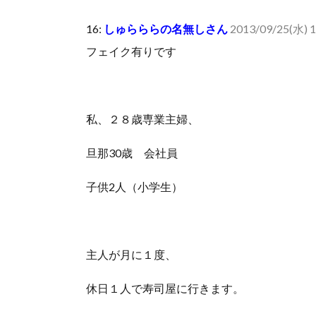
人体の中身が左右非対称なのは繊毛が回転運動をして左
16:
しゅらららの名無しさん
2013/09/25(水) 1
可愛い彼女が部屋に入ってきた。もしかしてニンジャ？
フェイク有りです
Powered by livedoor 相互RSS
私、２８歳専業主婦、
旦那30歳 会社員
子供2人（小学生）
主人が月に１度、
休日１人で寿司屋に行きます。