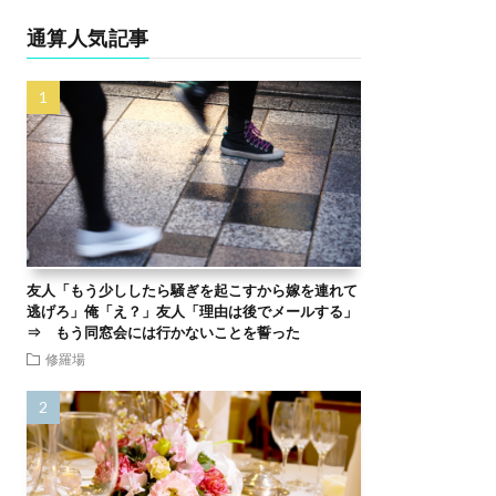
通算人気記事
友人「もう少ししたら騒ぎを起こすから嫁を連れて
逃げろ」俺「え？」友人「理由は後でメールする」
⇒ もう同窓会には行かないことを誓った
修羅場