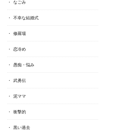
なごみ
不幸な結婚式
修羅場
恋冷め
愚痴・悩み
武勇伝
泥ママ
衝撃的
黒い過去