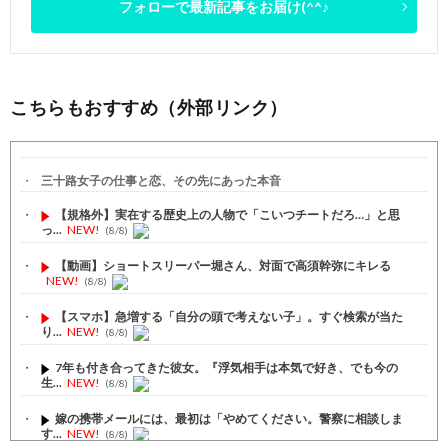
フォローで最新記事をお届け(^^♪
こちらもおすすめ（外部リンク）
三十路女子の仕事と恋、その先にあった本音
【規格外】実在する歴史上の人物で「こいつチートだろ…」と思
っ...
NEW!
(8/8)
【動画】ショートスリーパー堀さん、対面で高須幹弥にキレる
NEW!
(8/8)
【スマホ】急増する「自分の頭で考えない子」。すぐ検索が当た
り...
NEW!
(8/8)
7年も付き合ってきた彼女。『浮気相手は本気で好き、でも今の
生...
NEW!
(8/8)
嫁の携帯メールには、最初は「やめてください。警察に相談しま
す...
NEW!
(8/8)