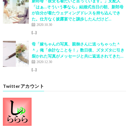
新郎母「彼女も着たいと言っています。」支配人
「はぁ…そういう事なら」結婚式当日の朝、新郎母
が自分が着たウェディングドレスを持ち込んでき
た。仕方なく披露宴でと譲歩したんだけど…
2020.10.30
[…]
母「嫁ちゃんの写真、親御さんに送っちゃった＾
＾」俺「余計なことを！」数日後、ズタズタに引き
裂かれた写真がメッセージと共に返送されてきた…
2020.12.30
[…]
Twitterアカウント