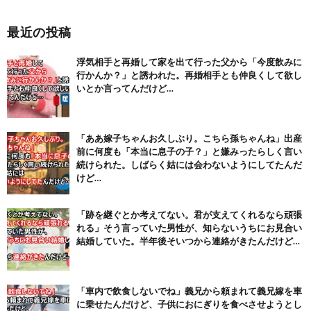
彼女がクラブで男とイチャイチャキスをして連絡先を教えたらし
い...
NEW!
(8/8)
最近の投稿
【注目】熊本地震、28人死亡（30日午前6:30時点）
(7/30)
浮気相手と再婚して家を出て行った父から「今度飲みに
行かんか？」と誘われた。再婚相手とも仲良くして欲し
舌を絡ませて、唾液交換して── ちゅっちゅしながらの濃厚エッ...
(7/30)
いとか言ってんだけど…
【パリピ孔明】アニオリ場面も高評価「パリピ」続編への期待が高...
(6/22)
「ああ嫁子ちゃんお久しぶり。こちら孫ちゃんね」出産
【画像】テイルズで一番マ〇コ舐めまわしたい女の子ｗｗｗｗｗ
前に何度も「本当に息子の子？」と嫌みったらしく言い
(6/22)
続けられた。しばらく姑には会わないようにしてたんだ
Powered by livedoor 相互RSS
けど…
「跡を継ぐとか考えてない。君が支えてくれるなら頑張
れる」そう言っていた男性が、知らないうちにお見合い
結婚していた。半年後そいつから連絡がきたんだけど…
「車内で飲食しないでね」義兄から頼まれて義兄嫁を車
に乗せたんだけど、子供におにぎりを食べさせようとし