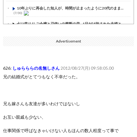
10年ぶりに再会した知人が、時間が止まったように20代のまま...
(7/30)
七ツ森りり ご令嬢と召使いの禁断の恋…1日だけ許された夫婦と...
(7/30)
娘の誕生日に焼肉に向かう途中で、地味な女性がDQNに胸倉をつ...
Advertisement
(7/30)
すまん熊本やがコンビニに食品も水もない
(7/30)
いきなり円高
(7/30)
626:
しゅらららの名無しさん
2012/08/27(月) 09:58:05.00
兄の結婚式がとてつもなく不幸だった。
【セール】Apple Apple Watch、iPhoneや...
(7/30)
人体の中身が左右非対称なのは繊毛が回転運動をして左側に流れが...
(7/30)
兄も嫁さんも友達が多いわけではないし
可愛い彼女が部屋に入ってきた。もしかしてニンジャ？→スタイリ...
(7/30)
お互い親戚も少ない、
Powered by livedoor 相互RSS
仕事関係で呼ばなきゃいけない人もほんの数人程度って事で