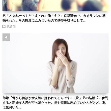
男「とまれーっ！と・ま・れ」俺「え？」京都観光中、カメラマンに怒
鳴られた。その態度にムカついたので携帯を取り出して…
武勇伝
弟嫁「昔から何故か女友達に嫌われてるんです…（泣」弟の結婚式に参列
すると新婦友人席が空っぽだった。弟や両親は慰めていたんだけど、私
は気付いた…