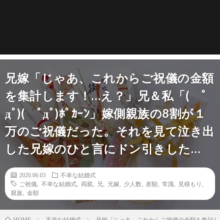
兄嫁「じゃあ、これからご祝儀の金額
を集計します！…え？」兄＆私「( ﾟ
дﾟ)( ﾟдﾟ)ﾎﾟｶｰﾝ」嫁側親族の8割が１
万のご祝儀だった。それを見て泣き出
した兄嫁のひと言にドン引きした…
2020.06.03
不幸な結婚式
ご祝儀
,
不幸な結婚式
,
両親
,
兄
,
兄嫁
,
少人数
,
差額
,
常識
,
見積もり
,
親族
,
金額
不幸な結婚式
兄嫁「じゃあ、これからご祝儀の金額を集計します
HOME