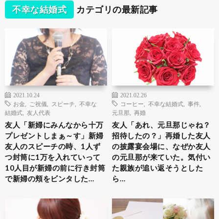
不幸な結婚式
カテゴリの最新記事
2021.10.24
2021.02.26
お金
,
ご祝儀
,
スピーチ
,
不幸な
コーヒー
,
不幸な結婚式
,
事件
,
結婚式
,
友人代表
元旦那
,
再婚
友人「新婦にみんなから十万
友人「あれ、元旦那じゃね？
プレゼントしまぁ～す」新婦
招待したの？」再婚した友人
友人のスピーチの時、1人ず
の披露宴会場に、なぜか友人
つ封筒に1万を入れていって
の元旦那が来ていた。気付い
10人目が新婦の前に行き封筒
た親族が追い返そうとした
で新婦の頬をビンタした…
ら…