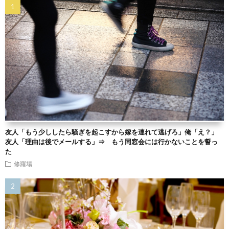
友人「もう少ししたら騒ぎを起こすから嫁を連れて逃げろ」俺「え？」
友人「理由は後でメールする」⇒ もう同窓会には行かないことを誓っ
た
修羅場