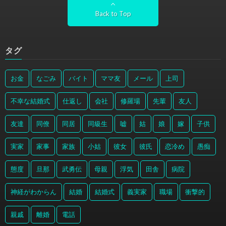
Back to Top
タグ
お金
なごみ
バイト
ママ友
メール
上司
不幸な結婚式
仕返し
会社
修羅場
先輩
友人
友達
同僚
同居
同級生
嘘
姑
娘
嫁
子供
実家
家事
家族
小姑
彼女
彼氏
恋冷め
愚痴
態度
旦那
武勇伝
母親
浮気
田舎
病院
神経がわからん
結婚
結婚式
義実家
職場
衝撃的
親戚
離婚
電話