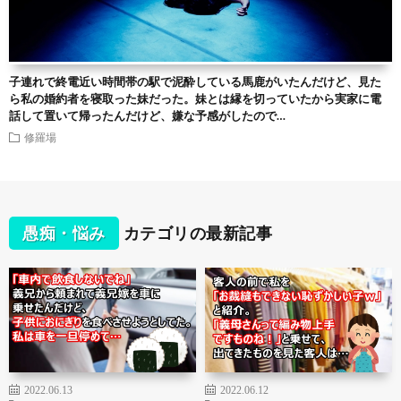
子連れで終電近い時間帯の駅で泥酔している馬鹿がいたんだけど、見た
ら私の婚約者を寝取った妹だった。妹とは縁を切っていたから実家に電
話して置いて帰ったんだけど、嫌な予感がしたので…
修羅場
愚痴・悩み
カテゴリの最新記事
2022.06.13
2022.06.12