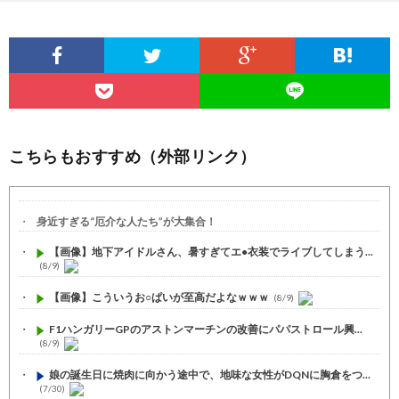
こちらもおすすめ（外部リンク）
身近すぎる“厄介な人たち”が大集合！
【画像】地下アイドルさん、暑すぎてエ●衣装でライブしてしまう...
(8/9)
【画像】こういうお○ぱいが至高だよなｗｗｗ
(8/9)
F1ハンガリーGPのアストンマーチンの改善にパパストロール興...
(8/9)
娘の誕生日に焼肉に向かう途中で、地味な女性がDQNに胸倉をつ...
(7/30)