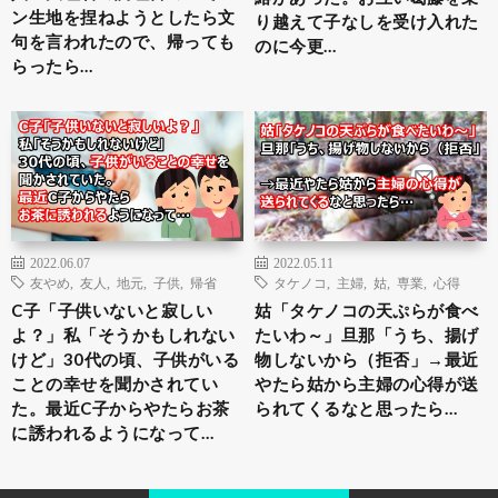
ン生地を捏ねようとしたら文
り越えて子なしを受け入れた
句を言われたので、帰っても
のに今更…
らったら…
2022.06.07
2022.05.11
友やめ
,
友人
,
地元
,
子供
,
帰省
タケノコ
,
主婦
,
姑
,
専業
,
心得
C子「子供いないと寂しい
姑「タケノコの天ぷらが食べ
よ？」私「そうかもしれない
たいわ～」旦那「うち、揚げ
けど」30代の頃、子供がいる
物しないから（拒否」→最近
ことの幸せを聞かされてい
やたら姑から主婦の心得が送
た。最近C子からやたらお茶
られてくるなと思ったら…
に誘われるようになって…