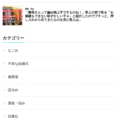
カテゴリー
なごみ
不幸な結婚式
修羅場
恋冷め
愚痴・悩み
武勇伝