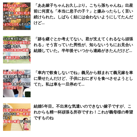
【画像】テイルズで一番マ〇コ舐めまわしたい女の子ｗｗｗｗｗ
「ああ嫁子ちゃんお久しぶり。こちら孫ちゃんね」出産
(6/22)
前に何度も「本当に息子の子？」と嫌みったらしく言い
続けられた。しばらく姑には会わないようにしてたんだ
Powered by livedoor 相互RSS
けど…
「跡を継ぐとか考えてない。君が支えてくれるなら頑張
れる」そう言っていた男性が、知らないうちにお見合い
結婚していた。半年後そいつから連絡がきたんだけど…
「車内で飲食しないでね」義兄から頼まれて義兄嫁を車
に乗せたんだけど、子供におにぎりを食べさせようとし
てた。私は車を一旦停めて…
結婚5年目。不出来な気遣いのできない嫁子ですが、こ
れからも精一杯頑張る所存ですわ！これが義母様の希望
ですものね