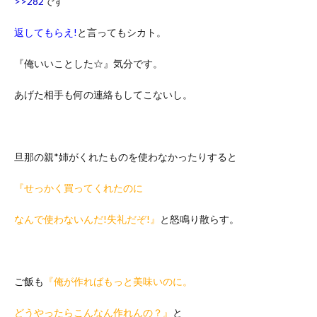
>>282
です
返してもらえ!
と言ってもシカト。
『俺いいことした☆』気分です。
あげた相手も何の連絡もしてこないし。
旦那の親*姉がくれたものを使わなかったりすると
『せっかく買ってくれたのに
なんで使わないんだ!失礼だぞ!』
と怒鳴り散らす。
ご飯も
『俺が作ればもっと美味いのに。
どうやったらこんなん作れんの？』
と