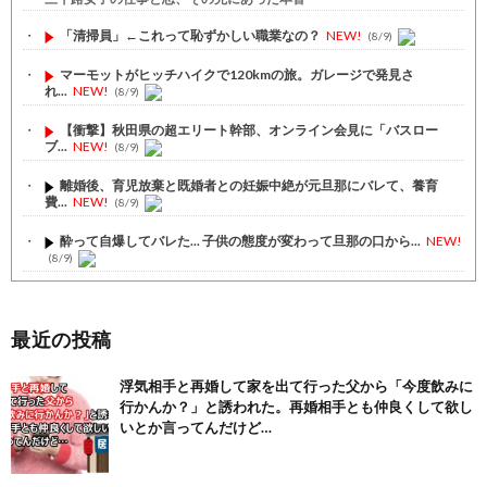
「清掃員」←これって恥ずかしい職業なの？
NEW!
(8/9)
マーモットがヒッチハイクで120kmの旅。ガレージで発見さ
れ...
NEW!
(8/9)
【衝撃】秋田県の超エリート幹部、オンライン会見に「バスロー
ブ...
NEW!
(8/9)
離婚後、育児放棄と既婚者との妊娠中絶が元旦那にバレて、養育
費...
NEW!
(8/9)
酔って自爆してバレた... 子供の態度が変わって旦那の口から...
NEW!
(8/9)
震災の時に社内の人に優しくされて気になって、６年付き合った
彼...
NEW!
(8/8)
最近の投稿
【注目】熊本地震、28人死亡（30日午前6:30時点）
(7/30)
浮気相手と再婚して家を出て行った父から「今度飲みに
舌を絡ませて、唾液交換して── ちゅっちゅしながらの濃厚エッ...
行かんか？」と誘われた。再婚相手とも仲良くして欲し
(7/30)
いとか言ってんだけど…
【パリピ孔明】アニオリ場面も高評価「パリピ」続編への期待が高...
(6/22)