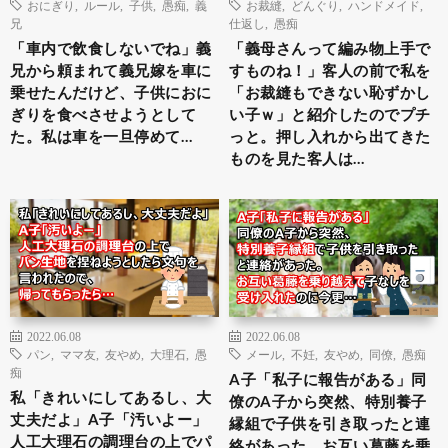
おにぎり
,
ルール
,
子供
,
愚痴
,
義
お裁縫
,
どんぐり
,
ハンドメイド
,
兄
仕返し
,
愚痴
「車内で飲食しないでね」義
「義母さんって編み物上手で
兄から頼まれて義兄嫁を車に
すものね！」客人の前で私を
乗せたんだけど、子供におに
「お裁縫もできない恥ずかし
ぎりを食べさせようとして
い子ｗ」と紹介したのでプチ
た。私は車を一旦停めて…
っと。押し入れから出てきた
ものを見た客人は…
2022.06.08
2022.06.08
パン
,
ママ友
,
友やめ
,
大理石
,
愚
メール
,
不妊
,
友やめ
,
同僚
,
愚痴
痴
A子「私子に報告がある」同
私「きれいにしてあるし、大
僚のA子から突然、特別養子
丈夫だよ」A子「汚いよー」
縁組で子供を引き取ったと連
人工大理石の調理台の上でパ
絡があった。お互い葛藤を乗