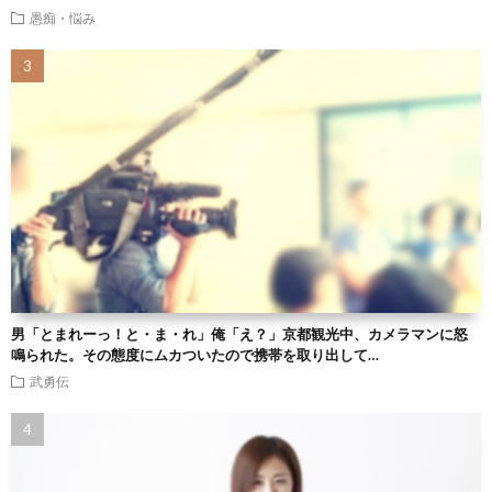
愚痴・悩み
男「とまれーっ！と・ま・れ」俺「え？」京都観光中、カメラマンに怒
鳴られた。その態度にムカついたので携帯を取り出して…
武勇伝