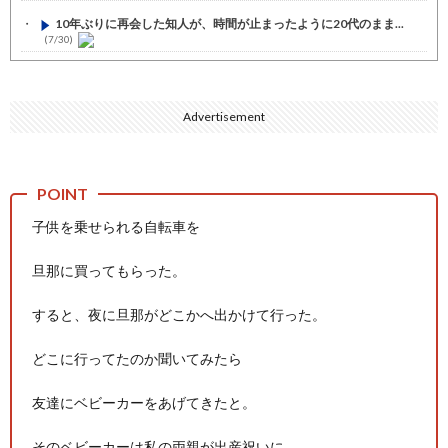
10年ぶりに再会した知人が、時間が止まったように20代のまま...
(7/30)
七ツ森りり ご令嬢と召使いの禁断の恋…1日だけ許された夫婦と...
(7/30)
Advertisement
娘の誕生日に焼肉に向かう途中で、地味な女性がDQNに胸倉をつ...
(7/30)
すまん熊本やがコンビニに食品も水もない
(7/30)
いきなり円高
(7/30)
子供を乗せられる自転車を
【セール】Apple Apple Watch、iPhoneや...
(7/30)
旦那に買ってもらった。
人体の中身が左右非対称なのは繊毛が回転運動をして左側に流れが...
(7/30)
すると、夜に旦那がどこかへ出かけて行った。
可愛い彼女が部屋に入ってきた。もしかしてニンジャ？→スタイリ...
(7/30)
どこに行ってたのか聞いてみたら
Powered by livedoor 相互RSS
友達にベビーカーをあげてきたと。
そのベビーカーは私の両親が出産祝いに