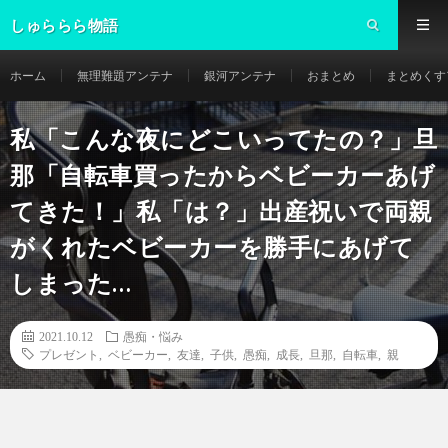
しゅららら物語
ホーム
無理難題アンテナ
銀河アンテナ
おまとめ
まとめくす
私「こんな夜にどこいってたの？」旦
那「自転車買ったからベビーカーあげ
てきた！」私「は？」出産祝いで両親
がくれたベビーカーを勝手にあげて
しまった…
2021.10.12
愚痴・悩み
プレゼント
,
ベビーカー
,
友達
,
子供
,
愚痴
,
成長
,
旦那
,
自転車
,
親