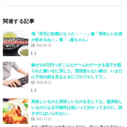
関連する記事
俺「伊豆に転勤になった・・・」嫁「美味しいお茶
が飲めるね！」俺「…嫁ちゃん」
2022.01.10
[…]
嫁が100万円つぎこんだゲームのデータを息子が怒
られた腹いせに消した。普段怒らない嫁が、いまだ
に子供の顔を見るときにプルプルしてて…
2020.10.22
[…]
美味しいものと美味しいものを足しても、超美味し
いものになる可能性は低いって分かってるのに、試
さずにはいられない…
2021.12.12
チキン南蛮カレーを食べたんだけど、 別々に食べた方がいい